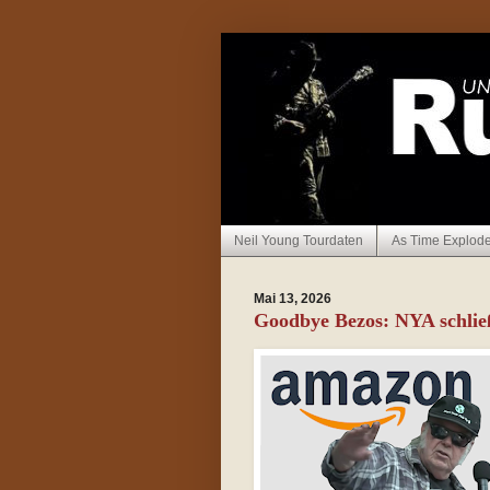
Neil Young Tourdaten
As Time Explod
Mai 13, 2026
Goodbye Bezos: NYA schlie