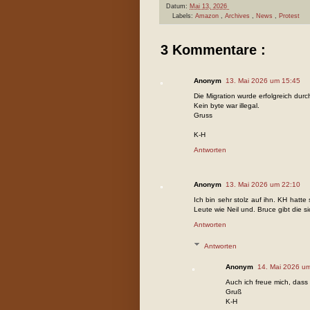
Datum:
Mai 13, 2026
Labels:
Amazon
,
Archives
,
News
,
Protest
3 Kommentare :
Anonym
13. Mai 2026 um 15:45
Die Migration wurde erfolgreich durc
Kein byte war illegal.
Gruss
K-H
Antworten
Anonym
13. Mai 2026 um 22:10
Ich bin sehr stolz auf ihn. KH hatte
Leute wie Neil und. Bruce gibt die 
Antworten
Antworten
Anonym
14. Mai 2026 u
Auch ich freue mich, dass
Gruß
K-H