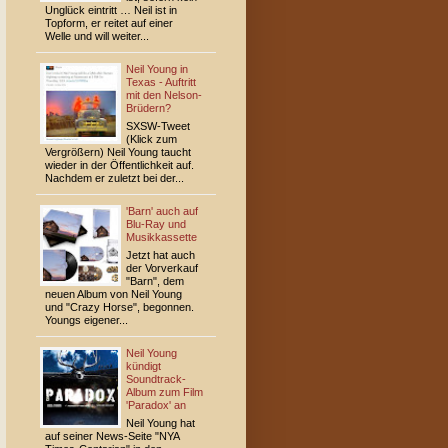
Unglück eintritt … Neil ist in
Topform, er reitet auf einer
Welle und will weiter...
Neil Young in
Texas - Auftritt
mit den Nelson-
Brüdern?
SXSW-Tweet
(Klick zum
Vergrößern) Neil Young taucht
wieder in der Öffentlichkeit auf.
Nachdem er zuletzt bei der...
'Barn' auch auf
Blu-Ray und
Musikkassette
Jetzt hat auch
der Vorverkauf
"Barn", dem
neuen Album von Neil Young
und "Crazy Horse", begonnen.
Youngs eigener...
Neil Young
kündigt
Soundtrack-
Album zum Film
'Paradox' an
Neil Young hat
auf seiner News-Seite "NYA