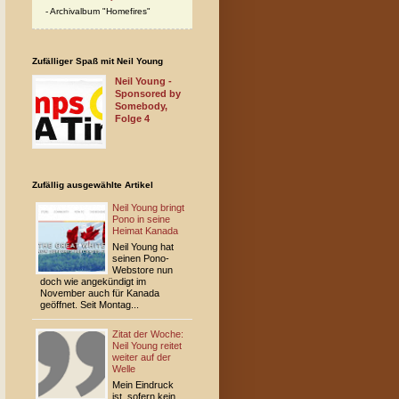
Archivalbum "Homefires"
Zufälliger Spaß mit Neil Young
Neil Young -
Sponsored by
Somebody,
Folge 4
Zufällig ausgewählte Artikel
Neil Young bringt
Pono in seine
Heimat Kanada
Neil Young hat
seinen Pono-
Webstore nun
doch wie angekündigt im
November auch für Kanada
geöffnet. Seit Montag...
Zitat der Woche:
Neil Young reitet
weiter auf der
Welle
Mein Eindruck
ist, sofern kein