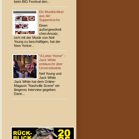
beim BIG Festival den...
Ein Musikkritiker
aus der
Suppenküche
Einen
außergewöhnli
chen Ansatz,
sich mit der Musik von Neil
Young zu beschäftigen, hat der
New Yorker...
"A Letter Home" -
Jack White
enttäuscht über
Unverständnis
Neil Young und
Jack White
Jack White hat dem Online-
Magazin "Nashville Scene" ein
längeres Interview gegeben.
Darin...