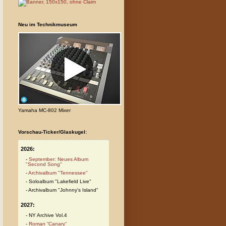
Neu im Technikmuseum
Yamaha MC-802 Mixer
Vorschau-Ticker/Glaskugel:
2026:
September: Neues Album
"Second Song"
Archivalbum "Tennessee"
Soloalbum "Lakefield Live"
Archivalbum "Johnny's Island"
2027:
NY Archive Vol.4
Roman “Canary”