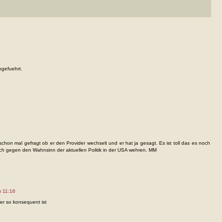
hgefuehrt.
 schon mal gefragt ob er den Provider wechselt und er hat ja gesagt. Es ist toll das es noch
sich gegen den Wahnsinn der aktuellen Politik in der USA wehren. MM
m 11:16
 er so konsequent ist