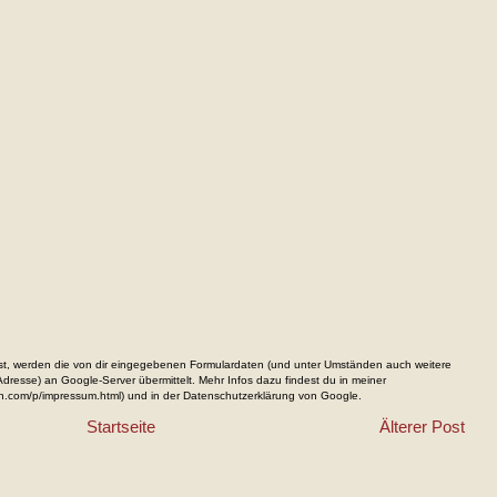
, werden die von dir eingegebenen Formulardaten (und unter Umständen auch weitere
resse) an Google-Server übermittelt. Mehr Infos dazu findest du in meiner
n.com/p/impressum.html) und in der Datenschutzerklärung von Google.
Startseite
Älterer Post