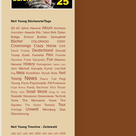
Neil Young Stichworte/Tags
Album
3D
40 Jahre Harvest
Archives
Awards
Bob Dylan
Australien
Billy Talbot
Bridge School
Buffalo Springfield
Bücher
COLORADO
CSNY
Coversongs
Crazy Horse
DDR
Deutschland
Donald
David Crosby
Film
Trump
Earth
FarmAid
Fireside
Fun
Gitarren
Sessions
Frank Sampedro
History
Harvest
Homegrown
Italien
Jazz
Joni Mitchell
Kanada
Kunst
LincVolt
Meta
Neil
Modellbahn
Mynah Birds
Map
News
Young
Pegi
Peace Trail
Young
Pono
Psychedelic Pill
Puretone
Randy Bachman
Rick Rosas
Ralph Molina
Small World
Roxy Live
Songs for Judy
Statistik
Storytone
Streetviews
Technik
Texte
The Monsanto Years
The
Tour
Squires
Toronto
The Visitor
Umwelt
Winnipeg
Zitat
Umfrage
Übersetzung
Neil Young Timeline - Zeitstrahl
1954
1958
1885
1927
1945
1950
1955
1956
1957