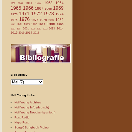
1963
1964
1961
1962
1959
1960
1965
1966
1969
1967
1968
1971
1972
1973
1974
1970
1976
1982
1975
1977
1978
1980
1988
1987
1990
1984
1985
1986
1983
2014
2001
2013
1991
1997
2009
2011
2012
2015
2017
2016
2018
Blog-Archiv
Neil Young Links
Neil Young Archives
Neil Young Info (deutsch)
Neil Young Noticias (spanisch)
Rust Radio
HyperRust
SongX Songbook Project