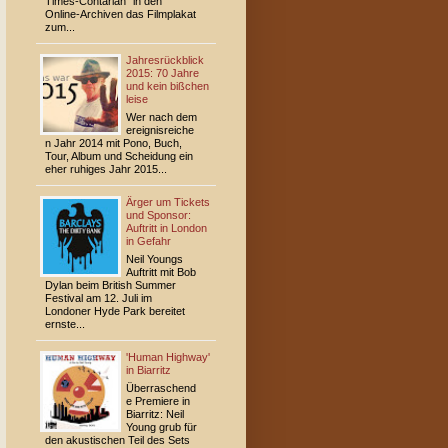
Times-Contarian" in den
Online-Archiven das Filmplakat
zum...
Jahresrückblick
2015: 70 Jahre
und kein bißchen
leise
Wer nach dem
ereignisreiche
n Jahr 2014 mit Pono, Buch,
Tour, Album und Scheidung ein
eher ruhiges Jahr 2015...
Ärger um Tickets
und Sponsor:
Auftritt in London
in Gefahr
Neil Youngs
Auftritt mit Bob
Dylan beim British Summer
Festival am 12. Juli im
Londoner Hyde Park bereitet
ernste...
'Human Highway'
in Biarritz
Überraschend
e Premiere in
Biarritz: Neil
Young grub für
den akustischen Teil des Sets