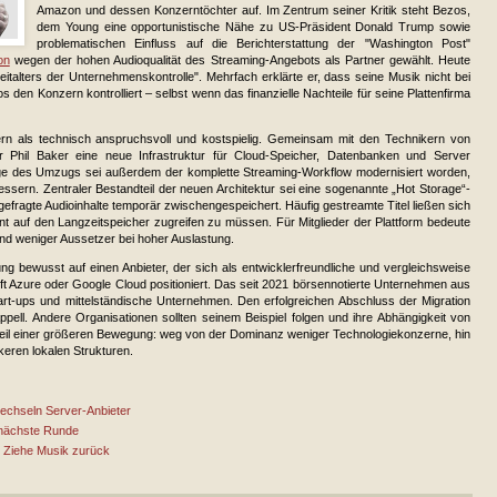
Amazon und dessen Konzerntöchter auf. Im Zentrum seiner Kritik steht Bezos,
dem Young eine opportunistische Nähe zu US-Präsident Donald Trump sowie
problematischen Einfluss auf die Berichterstattung der "Washington Post"
on
wegen der hohen Audioqualität des Streaming-Angebots als Partner gewählt. Heute
italters der Unternehmenskontrolle". Mehrfach erklärte er, dass seine Musik nicht bei
den Konzern kontrolliert – selbst wenn das finanzielle Nachteile für seine Plattenfirma
ern als technisch anspruchsvoll und kostspielig. Gemeinsam mit den Technikern von
Phil Baker eine neue Infrastruktur für Cloud-Speicher, Datenbanken und Server
 Zuge des Umzugs sei außerdem der komplette Streaming-Workflow modernisiert worden,
ssern. Zentraler Bestandteil der neuen Architektur sei eine sogenannte „Hot Storage“-
fragte Audioinhalte temporär zwischengespeichert. Häufig gestreamte Titel ließen sich
nt auf den Langzeitspeicher zugreifen zu müssen. Für Mitglieder der Plattform bedeute
und weniger Aussetzer bei hoher Auslastung.
g bewusst auf einen Anbieter, der sich als entwicklerfreundliche und vergleichsweise
oft Azure oder Google Cloud positioniert. Das seit 2021 börsennotierte Unternehmen aus
tart-ups und mittelständische Unternehmen. Den erfolgreichen Abschluss der Migration
Appell. Andere Organisationen sollten seinem Beispiel folgen und ihre Abhängigkeit von
eil einer größeren Bewegung: weg von der Dominanz weniger Technologiekonzerne, hin
keren lokalen Strukturen.
echseln Server-Anbieter
 nächste Runde
: Ziehe Musik zurück