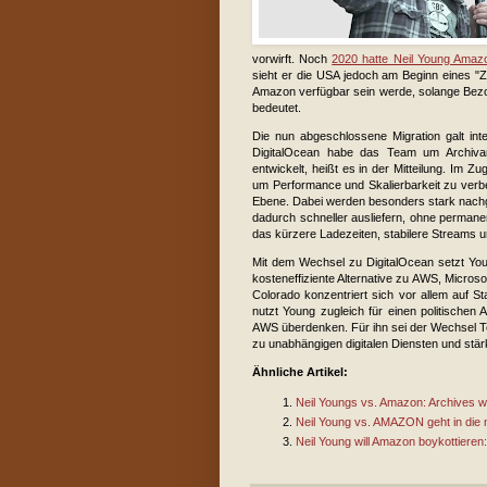
vorwirft. Noch
2020 hatte Neil Young Amaz
sieht er die USA jedoch am Beginn eines "Ze
Amazon verfügbar sein werde, solange Bezos 
bedeutet.
Die nun abgeschlossene Migration galt int
DigitalOcean habe das Team um Archivar 
entwickelt, heißt es in der Mitteilung. Im
um Performance und Skalierbarkeit zu verbe
Ebene. Dabei werden besonders stark nachge
dadurch schneller ausliefern, ohne permane
das kürzere Ladezeiten, stabilere Streams 
Mit dem Wechsel zu DigitalOcean setzt Youn
kosteneffiziente Alternative zu AWS, Micros
Colorado konzentriert sich vor allem auf S
nutzt Young zugleich für einen politischen 
AWS überdenken. Für ihn sei der Wechsel T
zu unabhängigen digitalen Diensten und stär
Ähnliche Artikel:
Neil Youngs vs. Amazon: Archives w
Neil Young vs. AMAZON geht in die
Neil Young will Amazon boykottieren