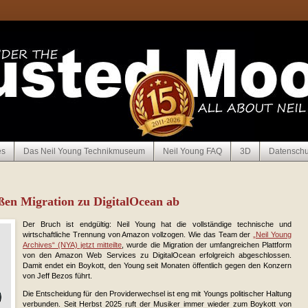
es
Das Neil Young Technikmuseum
Neil Young FAQ
3D
Datenschu
ßen Migration zu DigitalOcean ab
Der Bruch ist endgültig: Neil Young hat die vollständige technische und
wirtschaftliche Trennung von Amazon vollzogen. Wie das Team der
„Neil Young
Archives“ (NYA) jetzt mitteilte
, wurde die Migration der umfangreichen Plattform
von den Amazon Web Services zu DigitalOcean erfolgreich abgeschlossen.
Damit endet ein Boykott, den Young seit Monaten öffentlich gegen den Konzern
von Jeff Bezos führt.
Die Entscheidung für den Providerwechsel ist eng mit Youngs politischer Haltung
verbunden. Seit Herbst 2025 ruft der Musiker immer wieder zum Boykott von