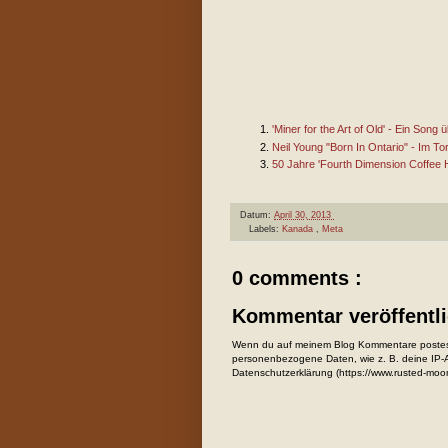
'Miner for the Art of Old' - Ein Song 
Neil Young "Born In Ontario" - Im To
50 Jahre 'Fourth Dimension Coffee 
Datum:
April 30, 2013
Labels:
Kanada
,
Meta
0 comments :
Kommentar veröffentl
Wenn du auf meinem Blog Kommentare postest
personenbezogene Daten, wie z. B. deine IP-Ad
Datenschutzerklärung (https://www.rusted-moo