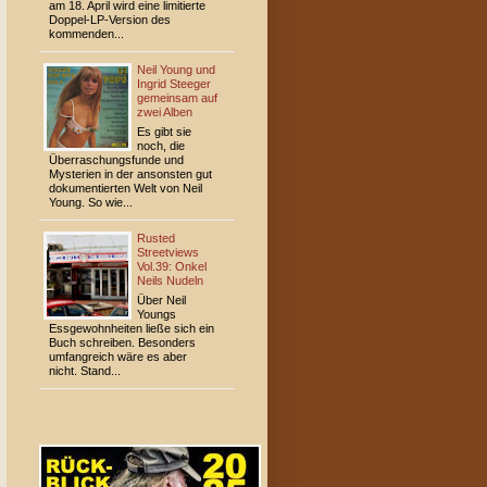
am 18. April wird eine limitierte
Doppel-LP-Version des
kommenden...
Neil Young und
Ingrid Steeger
gemeinsam auf
zwei Alben
Es gibt sie
noch, die
Überraschungsfunde und
Mysterien in der ansonsten gut
dokumentierten Welt von Neil
Young. So wie...
Rusted
Streetviews
Vol.39: Onkel
Neils Nudeln
Über Neil
Youngs
Essgewohnheiten ließe sich ein
Buch schreiben. Besonders
umfangreich wäre es aber
nicht. Stand...