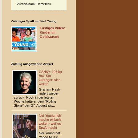
Archivalbum "Homefires"
Zufälliger Spaß mit Neil Young
Lustiges Video:
Kinder im
Goldrausch
Zufällig ausgewählte Artikel
CSN&Y: 1974er
Box-Set
verzögert sich
weiter
Graham Nash
rudert wieder
zurück. Noch in der letzten
Woche hatte er dem "Rolling
Stone" den 27. August als...
Neil Young: Ich
mache einfach
weiter - weil es
Spaß macht
Neil Young hat
Yahoo Music