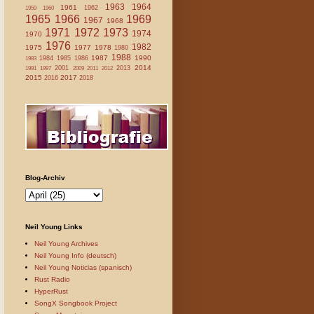
1963
1964
1961
1962
1959
1960
1965
1966
1969
1967
1968
1971
1972
1973
1974
1970
1976
1982
1975
1977
1978
1980
1988
1987
1990
1984
1985
1986
1983
2014
2001
2013
1991
1997
2009
2011
2012
2015
2017
2016
2018
Blog-Archiv
Neil Young Links
Neil Young Archives
Neil Young Info (deutsch)
Neil Young Noticias (spanisch)
Rust Radio
HyperRust
SongX Songbook Project