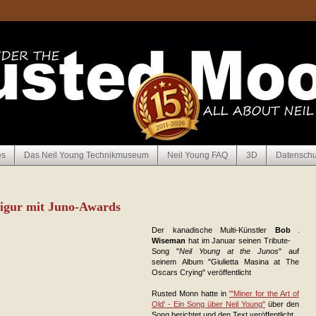
es
Das Neil Young Technikmuseum
Neil Young FAQ
3D
Datenschu
figur mit Juno-Awards
Der kanadische Multi-Künstler
Bob
Wiseman
hat im Januar seinen Tribute-
Song "
Neil Young at the Junos
" auf
seinem Album "Giulietta Masina at The
Oscars Crying" veröffentlicht
Rusted Monn hatte in
"'Miner for the Art of
Old' - Ein Song über Neil Young"
über den
Song berichtet und den Text veröffentlicht.