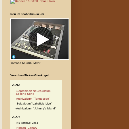
Neu im Technikmuseum
Yamaha MC-802 Mixer
Vorschau-Ticker/Glaskugel:
2026:
September: Neues Album
"Second Song"
Archivalbum "Tennessee"
Soloalbum "Lakefield Live"
Archivalbum "Johnny's Island"
2027:
NY Archive Vol.4
Roman “Canary”