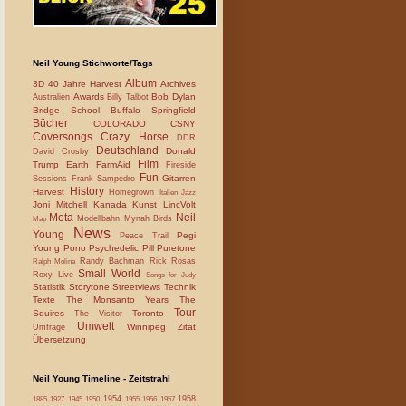
Neil Young Stichworte/Tags
Album
3D
40 Jahre Harvest
Archives
Awards
Bob Dylan
Australien
Billy Talbot
Bridge School
Buffalo Springfield
Bücher
COLORADO
CSNY
Coversongs
Crazy Horse
DDR
Deutschland
Donald
David Crosby
Film
Trump
Earth
FarmAid
Fireside
Fun
Gitarren
Sessions
Frank Sampedro
History
Harvest
Homegrown
Italien
Jazz
Joni Mitchell
Kanada
Kunst
LincVolt
Meta
Neil
Modellbahn
Mynah Birds
Map
News
Young
Pegi
Peace Trail
Young
Pono
Psychedelic Pill
Puretone
Randy Bachman
Rick Rosas
Ralph Molina
Small World
Roxy Live
Songs for Judy
Statistik
Storytone
Streetviews
Technik
Texte
The Monsanto Years
The
Tour
Squires
Toronto
The Visitor
Umwelt
Winnipeg
Zitat
Umfrage
Übersetzung
Neil Young Timeline - Zeitstrahl
1954
1958
1885
1927
1945
1950
1955
1956
1957