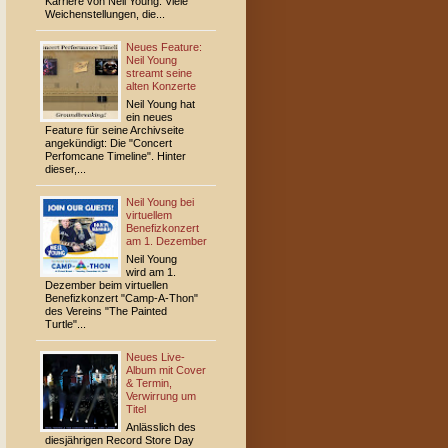
Karriere von Neil Young. Viele
Weichenstellungen, die...
Neues Feature:
Neil Young
streamt seine
alten Konzerte
Neil Young hat
ein neues
Feature für seine Archivseite
angekündigt: Die "Concert
Perfomcane Timeline". Hinter
dieser,...
Neil Young bei
virtuellem
Benefizkonzert
am 1. Dezember
Neil Young
wird am 1.
Dezember beim virtuellen
Benefizkonzert "Camp-A-Thon"
des Vereins "The Painted
Turtle"...
Neues Live-
Album mit Cover
& Termin,
Verwirrung um
Titel
Anlässlich des
diesjährigen Record Store Day