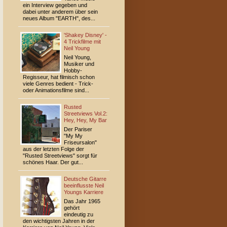
ein Interview gegeben und
dabei unter anderem über sein
neues Album "EARTH", des...
'Shakey Disney' -
4 Trickfilme mit
Neil Young
Neil Young,
Musiker und
Hobby-
Regisseur, hat filmisch schon
viele Genres bedient - Trick-
oder Animationsfilme sind...
Rusted
Streetviews Vol.2:
Hey, Hey, My Bar
Der Pariser
"My My
Friseursalon"
aus der letzten Folge der
"Rusted Streetviews" sorgt für
schönes Haar. Der gut...
Deutsche Gitarre
beeinflusste Neil
Youngs Karriere
Das Jahr 1965
gehört
eindeutig zu
den wichtigsten Jahren in der