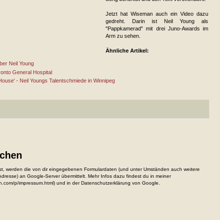
Jetzt hat Wiseman auch ein Video dazu
gedreht. Darin ist Neil Young als
"Pappkamerad" mit drei Juno-Awards im
Arm zu sehen.
Ähnliche Artikel:
über Neil Young
ronto General Hospital
House' - Neil Youngs Talentschmiede in Winnipeg
ichen
, werden die von dir eingegebenen Formulardaten (und unter Umständen auch weitere
resse) an Google-Server übermittelt. Mehr Infos dazu findest du in meiner
n.com/p/impressum.html) und in der Datenschutzerklärung von Google.