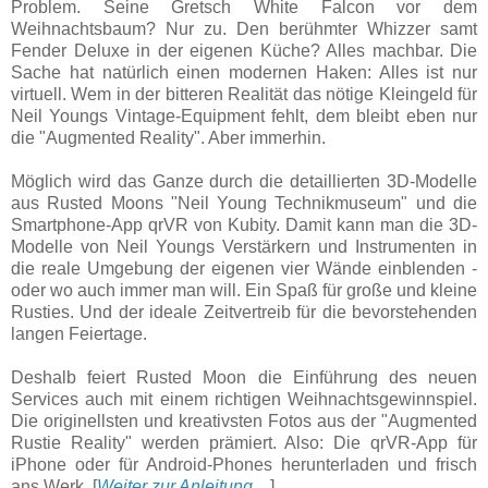
Problem. Seine Gretsch White Falcon vor dem
Weihnachtsbaum? Nur zu. Den berühmter Whizzer samt
Fender Deluxe in der eigenen Küche? Alles machbar. Die
Sache hat natürlich einen modernen Haken: Alles ist nur
virtuell. Wem in der bitteren Realität das nötige Kleingeld für
Neil Youngs Vintage-Equipment fehlt, dem bleibt eben nur
die "Augmented Reality". Aber immerhin.
Möglich wird das Ganze durch die detaillierten 3D-Modelle
aus Rusted Moons "Neil Young Technikmuseum" und die
Smartphone-App qrVR von Kubity. Damit kann man die 3D-
Modelle von Neil Youngs Verstärkern und Instrumenten in
die reale Umgebung der eigenen vier Wände einblenden -
oder wo auch immer man will. Ein Spaß für große und kleine
Rusties. Und der ideale Zeitvertreib für die bevorstehenden
langen Feiertage.
Deshalb feiert Rusted Moon die Einführung des neuen
Services auch mit einem richtigen Weihnachtsgewinnspiel.
Die originellsten und kreativsten Fotos aus der "Augmented
Rustie Reality" werden prämiert. Also: Die qrVR-App für
iPhone oder für Android-Phones herunterladen und frisch
ans Werk. [
Weiter zur Anleitung ...
]