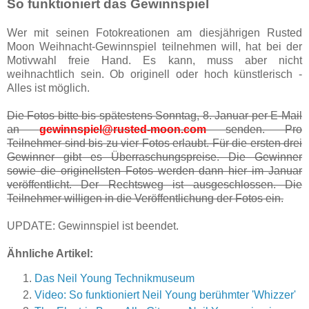
So funktioniert das Gewinnspiel
Wer mit seinen Fotokreationen am diesjährigen Rusted
Moon Weihnacht-Gewinnspiel teilnehmen will, hat bei der
Motivwahl freie Hand. Es kann, muss aber nicht
weihnachtlich sein. Ob originell oder hoch künstlerisch -
Alles ist möglich.
Die Fotos bitte bis spätestens Sonntag, 8. Januar per E-Mail
an
gewinnspiel@rusted-moon.com
senden. Pro
Teilnehmer sind bis zu vier Fotos erlaubt. Für die ersten drei
Gewinner gibt es Überraschungspreise. Die Gewinner
sowie die originellsten Fotos werden dann hier im Januar
veröffentlicht. Der Rechtsweg ist ausgeschlossen. Die
Teilnehmer willigen in die Veröffentlichung der Fotos ein.
UPDATE: Gewinnspiel ist beendet.
Ähnliche Artikel:
Das Neil Young Technikmuseum
Video: So funktioniert Neil Young berühmter 'Whizzer'