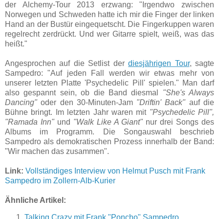
der Alchemy-Tour 2013 erzwang: "Irgendwo zwischen
Norwegen und Schweden hatte ich mir die Finger der linken
Hand an der Bustür eingequetscht. Die Fingerkuppen waren
regelrecht zerdrückt. Und wer Gitarre spielt, weiß, was das
heißt."
Angesprochen auf die Setlist der
diesjährigen Tour
, sagte
Sampedro: "Auf jeden Fall werden wir etwas mehr von
unserer letzten Platte 'Psychedelic Pill' spielen." Man darf
also gespannt sein, ob die Band diesmal
"She's Always
Dancing"
oder den 30-Minuten-Jam
"Driftin' Back"
auf die
Bühne bringt. Im letzten Jahr waren mit
"Psychedelic Pill",
"Ramada Inn"
und
"Walk Like A Giant"
nur drei Songs des
Albums im Programm. Die Songauswahl beschrieb
Sampedro als demokratischen Prozess innerhalb der Band:
"Wir machen das zusammen".
Link:
Vollständiges Interview von Helmut Pusch mit Frank
Sampedro im Zollern-Alb-Kurier
Ähnliche Artikel:
Talking Crazy mit Frank "Poncho" Sampedro