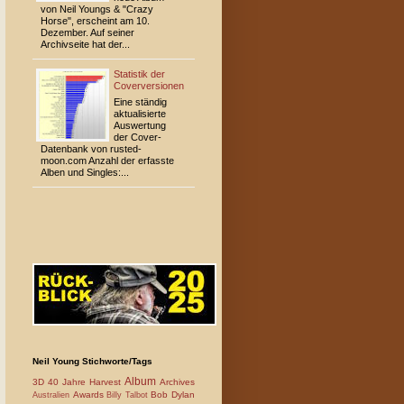
von Neil Youngs & "Crazy
Horse", erscheint am 10.
Dezember. Auf seiner
Archivseite hat der...
Statistik der
Coverversionen
Eine ständig
aktualisierte
Auswertung
der Cover-
Datenbank von rusted-
moon.com Anzahl der erfasste
Alben und Singles:...
Neil Young Stichworte/Tags
Album
3D
40 Jahre Harvest
Archives
Awards
Bob Dylan
Australien
Billy Talbot