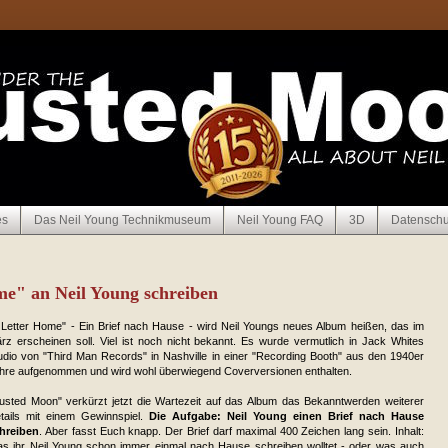
es
Das Neil Young Technikmuseum
Neil Young FAQ
3D
Datenschu
me" an Neil Young schreiben
 Letter Home" - Ein Brief nach Hause - wird Neil Youngs neues Album heißen, das im
rz erscheinen soll. Viel ist noch nicht bekannt. Es wurde vermutlich in Jack Whites
udio von "Third Man Records" in Nashville in einer "Recording Booth" aus den 1940er
hre aufgenommen und wird wohl überwiegend Coverversionen enthalten.
usted Moon" verkürzt jetzt die Wartezeit auf das Album das Bekanntwerden weiterer
tails mit einem Gewinnspiel.
Die Aufgabe: Neil Young einen Brief nach Hause
hreiben
. Aber fasst Euch knapp. Der Brief darf maximal 400 Zeichen lang sein. Inhalt:
s ihr Neil Young schon immer einmal nach Hause schreiben wolltet - oder was auch