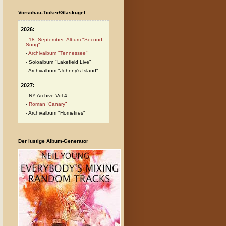
Vorschau-Ticker/Glaskugel:
2026:
18. September: Album "Second
Song"
Archivalbum "Tennessee"
Soloalbum "Lakefield Live"
Archivalbum "Johnny's Island"
2027:
NY Archive Vol.4
Roman “Canary”
Archivalbum "Homefires"
Der lustige Album-Generator