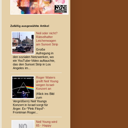
Zufällig ausgewählte Artikel
Neil oder nicht?
Rätselhafter
Leichenwagen
am Sunset Strip
Große
Aufregung in
den sozialen Netzwerken, wo
ein YouTube-Video auftauchte,
das den Sunset Strip in Los
Angeles im...
Roger Waters
greift Neil Young
wegen Israel-
Konzert an
(Klick ins Bild
zum
Vergrößern) Neil Youngs
Konzert in Israel sorgt für
Ärger. Ex-"Pink Floyd"-
Frontman Roger...
Neil Young wird
65 - Happy