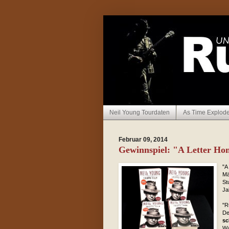
Neil Young Tourdaten
As Time Explod
Februar 09, 2014
Gewinnspiel: "A Letter Ho
"A
Mä
St
Ja
"R
De
sc
Wa