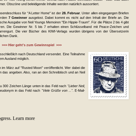
mer. Obszöne und beleidigende Inhalte werden natürlich aussortiert.
nsendeschluss für "A Letter Home" ist der
28. Februar
. Unter allen eingegangen Briefen
erden
7 Gewinner
ausgelost. Dabei kommt es nicht auf den Inhalt der Briefe an. Die
sche Ausgabe von Neil Youngs Memoiren "Ein Hippie-Traum". Für die Plätze 2 bis 4 gibt
en. Die Gewinner Nr. 5 bis 7 erhalten einen Schlüsselband mit Peace-Zeichen und
tarrengurt. Die vier Bücher des KIWI-Verlags wurden übrigens von der Übersetzerin
zlichen Dank.
>>> Hier geht's zum Gewinnspiel >>>
sschließlich nach Deutschland versendet. Eine Teilnahme
em Ausland möglich.
n im März auf "Rusted Moon" veröffentlicht. Wer dabei die
das angeben. Also, ran an den Schreibtisch und an Neil
s zu 300 Zeichen Länge unten in das Feld nach
"Lieber Neil,
seudonym in das Feld nach
"Viele Grüße von ..."
. E-Mail-