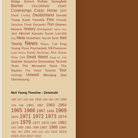
Bridge School
Buffalo Springfield
Bücher
COLORADO
CSNY
Coversongs
Crazy Horse
DDR
Deutschland
Donald
David Crosby
Film
Trump
Earth
FarmAid
Fireside
Fun
Gitarren
Sessions
Frank Sampedro
History
Harvest
Homegrown
Italien
Jazz
Joni Mitchell
Kanada
Kunst
LincVolt
Meta
Neil
Modellbahn
Mynah Birds
Map
News
Young
Pegi
Peace Trail
Young
Pono
Psychedelic Pill
Puretone
Randy Bachman
Rick Rosas
Ralph Molina
Small World
Roxy Live
Songs for Judy
Statistik
Storytone
Streetviews
Technik
Texte
The Monsanto Years
The
Tour
Squires
Toronto
The Visitor
Umwelt
Winnipeg
Zitat
Umfrage
Übersetzung
Neil Young Timeline - Zeitstrahl
1954
1958
1885
1927
1945
1950
1955
1956
1957
1963
1964
1961
1962
1959
1960
1965
1966
1969
1967
1968
1971
1972
1973
1974
1970
1976
1982
1975
1977
1978
1980
1988
1987
1990
1984
1985
1986
1983
2014
2001
2013
1991
1997
2009
2011
2012
2015
2017
2016
2018