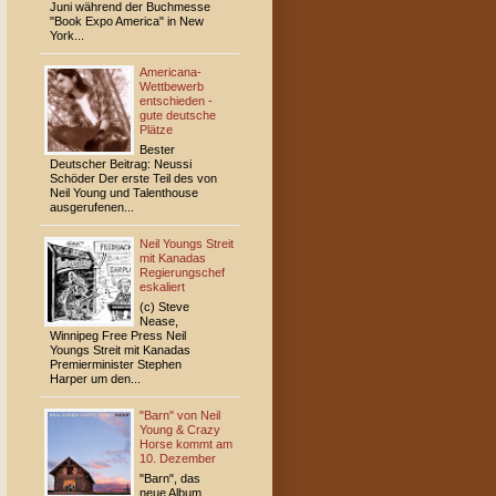
Juni während der Buchmesse
"Book Expo America" in New
York...
Americana-
Wettbewerb
entschieden -
gute deutsche
Plätze
Bester
Deutscher Beitrag: Neussi
Schöder Der erste Teil des von
Neil Young und Talenthouse
ausgerufenen...
Neil Youngs Streit
mit Kanadas
Regierungschef
eskaliert
(c) Steve
Nease,
Winnipeg Free Press Neil
Youngs Streit mit Kanadas
Premierminister Stephen
Harper um den...
"Barn" von Neil
Young & Crazy
Horse kommt am
10. Dezember
"Barn", das
neue Album