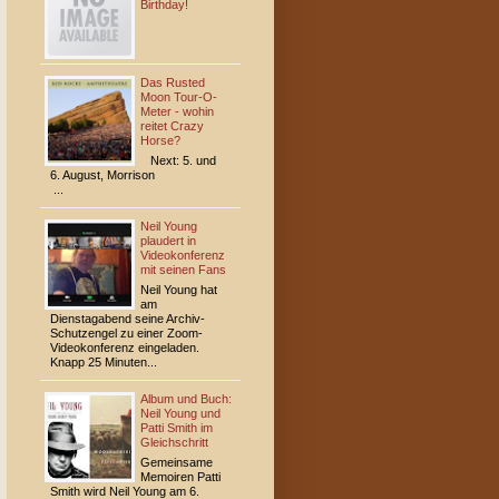
Birthday!
Das Rusted
Moon Tour-O-
Meter - wohin
reitet Crazy
Horse?
Next: 5. und
6. August, Morrison
...
Neil Young
plaudert in
Videokonferenz
mit seinen Fans
Neil Young hat
am
Dienstagabend seine Archiv-
Schutzengel zu einer Zoom-
Video­konferenz eingeladen.
Knapp 25 Minuten...
Album und Buch:
Neil Young und
Patti Smith im
Gleichschritt
Gemeinsame
Memoiren Patti
Smith wird Neil Young am 6.