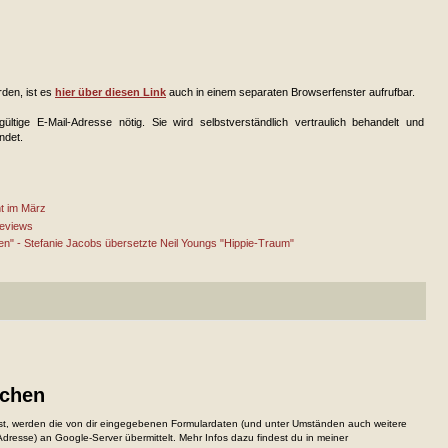
rden, ist es
hier über diesen Link
auch in einem separaten Browserfenster aufrufbar.
ültige E-Mail-Adresse nötig. Sie wird selbstverständlich vertraulich behandelt und
ndet.
t im März
Reviews
tten" - Stefanie Jacobs übersetzte Neil Youngs "Hippie-Traum"
ichen
, werden die von dir eingegebenen Formulardaten (und unter Umständen auch weitere
resse) an Google-Server übermittelt. Mehr Infos dazu findest du in meiner