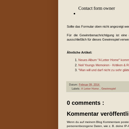
Sollte das Formular oben nicht angezeigt we
Für die Gewinnbenachrichtigung ist eine g
ausschließlich für dieses Gewinnspiel verwe
Ähnliche Artikel:
Neues Album "A Letter Home" komm
Neil Youngs Memoiren - Kritiken & 
"Man will und darf nicht zu sehr glä
Datum:
Februar 09, 2014
Labels:
A Letter Home
,
Gewinnspiel
0 comments :
Kommentar veröffentl
Wenn du auf meinem Blog Kommentare postest
personenbezogene Daten, wie z. B. deine IP-Ad