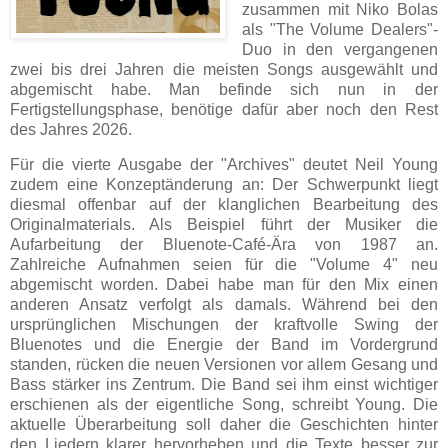
zusammen mit Niko Bolas
als "The Volume Dealers"-
Duo in den vergangenen
zwei bis drei Jahren die meisten Songs ausgewählt und
abgemischt habe. Man befinde sich nun in der
Fertigstellungsphase, benötige dafür aber noch den Rest
des Jahres 2026.
Für die vierte Ausgabe der "Archives" deutet Neil Young
zudem eine Konzeptänderung an: Der Schwerpunkt liegt
diesmal offenbar auf der klanglichen Bearbeitung des
Originalmaterials. Als Beispiel führt der Musiker die
Aufarbeitung der Bluenote-Café-Ära von 1987 an.
Zahlreiche Aufnahmen seien für die "Volume 4" neu
abgemischt worden. Dabei habe man für den Mix einen
anderen Ansatz verfolgt als damals. Während bei den
ursprünglichen Mischungen der kraftvolle Swing der
Bluenotes und die Energie der Band im Vordergrund
standen, rücken die neuen Versionen vor allem Gesang und
Bass stärker ins Zentrum. Die Band sei ihm einst wichtiger
erschienen als der eigentliche Song, schreibt Young. Die
aktuelle Überarbeitung soll daher die Geschichten hinter
den Liedern klarer hervorheben und die Texte besser zur