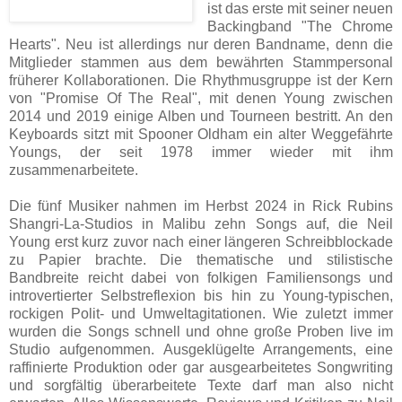
ist das erste mit seiner neuen
Backingband "The Chrome
Hearts". Neu ist allerdings nur deren Bandname, denn die
Mitglieder stammen aus dem bewährten Stammpersonal
früherer Kollaborationen. Die Rhythmusgruppe ist der Kern
von "Promise Of The Real", mit denen Young zwischen
2014 und 2019 einige Alben und Tourneen bestritt. An den
Keyboards sitzt mit Spooner Oldham ein alter Weggefährte
Youngs, der seit 1978 immer wieder mit ihm
zusammenarbeitete.
Die fünf Musiker nahmen im Herbst 2024 in Rick Rubins
Shangri-La-Studios in Malibu zehn Songs auf, die Neil
Young erst kurz zuvor nach einer längeren Schreibblockade
zu Papier brachte. Die thematische und stilistische
Bandbreite reicht dabei von folkigen Familiensongs und
introvertierter Selbstreflexion bis hin zu Young-typischen,
rockigen Polit- und Umweltagitationen. Wie zuletzt immer
wurden die Songs schnell und ohne große Proben live im
Studio aufgenommen. Ausgeklügelte Arrangements, eine
raffinierte Produktion oder gar ausgearbeitetes Songwriting
und sorgfältig überarbeitete Texte darf man also nicht