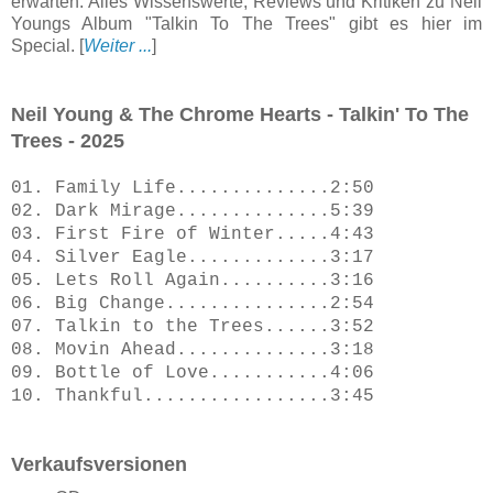
erwarten. Alles Wissenswerte, Reviews und Kritiken zu Neil
Youngs Album "Talkin To The Trees" gibt es hier im
Special.
[
Weiter ...
]
Neil Young & The Chrome Hearts - Talkin' To The
Trees - 2025
01. Family Life..............2:50
02. Dark Mirage..............5:39
03. First Fire of Winter.....4:43
04. Silver Eagle.............3:17
05. Lets Roll Again..........3:16
06. Big Change...............2:54
07. Talkin to the Trees......3:52
08. Movin Ahead..............3:18
09. Bottle of Love...........4:06
10. Thankful.................3:45
Verkaufsversionen