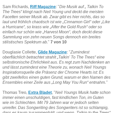
Sam Richards,
Riff Magazine
: "
Die Musik auf „ Talkin To
The Trees“ klingt nach Neil Young und deckt die meisten
Facetten seiner Musik ab. Zwar gibt es hier nichts, das so
laut und fröhlich chaotisch ist wie „Cinnamon Girl“ oder „Like
a Hurricane“, so krass wie „After the Gold Rush“ oder so
einfach nur schön wie „Harvest Moon“, doch deckt diese
Sammlung von zehn neuen Songs dennoch ein breites
stilistisches Spektrum ab.
"
7 von 10
Douglasie Collette,
Glide Magazine
: "
Zumindest
oberflächlich betrachtet strahlt „Talkin' To The Trees“ eine
selbstironische Ehrlichkeit aus. Es regt zum Nachdenken an
und lässt zumindest eine Theorie zu, wonach Neil Youngs
Inspirationsquelle die Präsenz der Chrome Hearts ist: Es
gibt zweifellos einen guten Grund, warum er den Namen des
Ensembles einer Zeile aus „Long May You Run“ entnahm."
Thomas Treo,
Extra Bladet
, "
Neil Youngs Musik hatte schon
immer einen unschuldigen, fast kindlichen Ton, im Guten
wie im Schlechten. Mit 79 Jahren war er jedoch selten
unreifer. Das Songwriting des Songwriters ist so schlampig,
dass es kaum zusammenhält, und wenn „Talkin to the Trees“