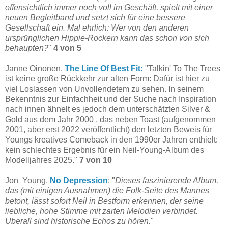
offensichtlich immer noch voll im Geschäft, spielt mit einer
neuen Begleitband und setzt sich für eine bessere
Gesellschaft ein. Mal ehrlich: Wer von den anderen
ursprünglichen Hippie-Rockern kann das schon von sich
behaupten?
"
4 von 5
Janne Oinonen,
The Line Of Best Fit:
"Talkin' To The Trees
ist keine große Rückkehr zur alten Form: Dafür ist hier zu
viel Loslassen von Unvollendetem zu sehen. In seinem
Bekenntnis zur Einfachheit und der Suche nach Inspiration
nach innen ähnelt es jedoch dem unterschätzten Silver &
Gold aus dem Jahr 2000 , das neben Toast (aufgenommen
2001, aber erst 2022 veröffentlicht) den letzten Beweis für
Youngs kreatives Comeback in den 1990er Jahren enthielt:
kein schlechtes Ergebnis für ein Neil-Young-Album des
Modelljahres 2025."
7 von 10
Jon Young,
No Depression
: "
Dieses faszinierende Album,
das (mit einigen Ausnahmen) die Folk-Seite des Mannes
betont, lässt sofort Neil in Bestform erkennen, der seine
liebliche, hohe Stimme mit zarten Melodien verbindet.
Überall sind historische Echos zu hören.
"