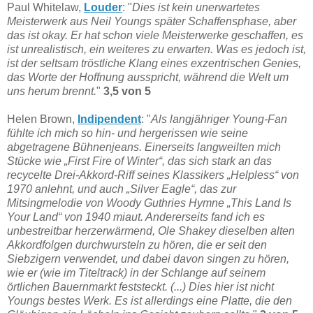
Paul Whitelaw,
Louder
: "
Dies ist kein unerwartetes
Meisterwerk aus Neil Youngs später Schaffensphase, aber
das ist okay. Er hat schon viele Meisterwerke geschaffen, es
ist unrealistisch, ein weiteres zu erwarten. Was es jedoch ist,
ist der seltsam tröstliche Klang eines exzentrischen Genies,
das Worte der Hoffnung ausspricht, während die Welt um
uns herum brennt.
"
3,5 von 5
Helen Brown,
Indipendent
: "
Als langjähriger Young-Fan
fühlte ich mich so hin- und hergerissen wie seine
abgetragene Bühnenjeans. Einerseits langweilten mich
Stücke wie „First Fire of Winter“, das sich stark an das
recycelte Drei-Akkord-Riff seines Klassikers „Helpless“ von
1970 anlehnt, und auch „Silver Eagle“, das zur
Mitsingmelodie von Woody Guthries Hymne „This Land Is
Your Land“ von 1940 miaut. Andererseits fand ich es
unbestreitbar herzerwärmend, Ole Shakey dieselben alten
Akkordfolgen durchwursteln zu hören, die er seit den
Siebzigern verwendet, und dabei davon singen zu hören,
wie er (wie im Titeltrack) in der Schlange auf seinem
örtlichen Bauernmarkt feststeckt. (...) Dies hier ist nicht
Youngs bestes Werk. Es ist allerdings eine Platte, die den