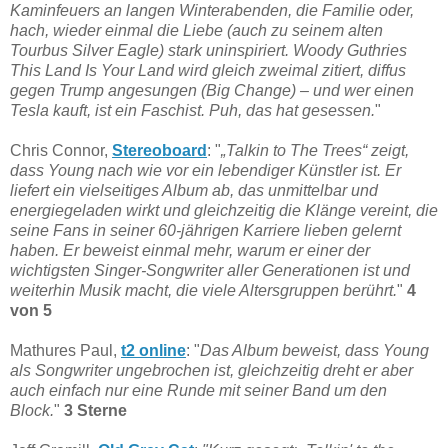
Kaminfeuers an langen Winterabenden, die Familie oder,
hach, wieder einmal die Liebe (auch zu seinem alten
Tourbus Silver Eagle) stark uninspiriert. Woody Guthries
This Land Is Your Land wird gleich zweimal zitiert, diffus
gegen Trump angesungen (Big Change) – und wer einen
Tesla kauft, ist ein Faschist. Puh, das hat gesessen.
"
Chris Connor,
Stereoboard
: "
„Talkin to The Trees“ zeigt,
dass Young nach wie vor ein lebendiger Künstler ist. Er
liefert ein vielseitiges Album ab, das unmittelbar und
energiegeladen wirkt und gleichzeitig die Klänge vereint, die
seine Fans in seiner 60-jährigen Karriere lieben gelernt
haben. Er beweist einmal mehr, warum er einer der
wichtigsten Singer-Songwriter aller Generationen ist und
weiterhin Musik macht, die viele Altersgruppen berührt.
"
4
von 5
Mathures Paul,
t2 online
: "
Das Album beweist, dass Young
als Songwriter ungebrochen ist, gleichzeitig dreht er aber
auch einfach nur eine Runde mit seiner Band um den
Block.
"
3 Sterne