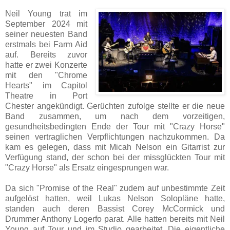
Neil Young trat im
September 2024 mit
seiner neuesten Band
erstmals bei Farm Aid
auf. Bereits zuvor
hatte er zwei Konzerte
mit den "Chrome
Hearts" im Capitol
Theatre in Port
Chester angekündigt. Gerüchten zufolge stellte er die neue
Band zusammen, um nach dem vorzeitigen,
gesundheitsbedingten Ende der Tour mit "Crazy Horse"
seinen vertraglichen Verpflichtungen nachzukommen. Da
kam es gelegen, dass mit Micah Nelson ein Gitarrist zur
Verfügung stand, der schon bei der missglückten Tour mit
"Crazy Horse" als Ersatz eingesprungen war.
Da sich "Promise of the Real" zudem auf unbestimmte Zeit
aufgelöst hatten, weil Lukas Nelson Solopläne hatte,
standen auch deren Bassist Corey McCormick und
Drummer Anthony Logerfo parat. Alle hatten bereits mit Neil
Young auf Tour und im Studio gearbeitet. Die eigentliche