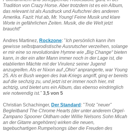
Tradition von Crazy Horse. Aber trotzdem ist es ein Album,
das relevant ist als Ausdruck und Aufschrei des anderen
Amerika. Fazit: Hut ab, Mr. Young! Feine Musik und klare
Worte in gefährlichen Zeiten. Musik, die die Welt jetzt
braucht!
"
Andres Martinez,
Rockzone
: "
Ich persönlich kann ihm
gewisse selbstparodistische Ausrutscher verzeihen, solange
er mir eine so revolutionäre Hymne wie „Big Change“ bieten
kann, in der ein alter Mann immer noch in der Lage ist, die
etablierten Mächte mit der Virulenz seiner Jugend
anzugreifen. Als er Nixon auf „Ohio“ anprangerte, war Young
25. Als er Bush wegen des Irak-Kriegs angriff, ging er bereits
auf die sechzig zu, und jetzt ist er immer noch hier, mit
achtzig, und bietet uns ein Album, das ebenso eindringlich
wie notwendig ist."
3,5 von 5
Christian Schachinger,
Der Standard
: "
Trotz "neuer"
Begleitband The Chrome Hearts (der unter anderem Orgel-
Zampano Spooner Oldham oder Willie Nelsons Sohn Micah
an der Gitarre angehören) wirken die neuen,
tagebuchartigen Rumpelsongs über die Freuden des