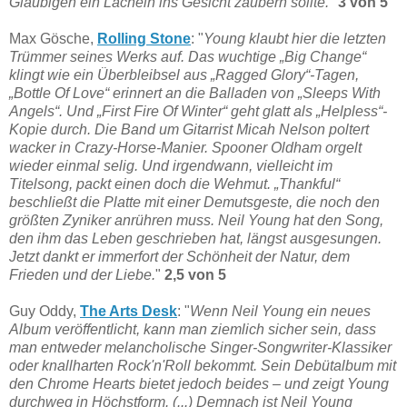
Gläubigen ein Lächeln ins Gesicht zaubern sollte.
"
3 von 5
Max Gösche,
Rolling Stone
: "
Young klaubt hier die letzten
Trümmer seines Werks auf. Das wuchtige „Big Change“
klingt wie ein Überbleibsel aus „Ragged Glory“-Tagen,
„Bottle Of Love“ erinnert an die Balladen von „Sleeps With
Angels“. Und „First Fire Of Winter“ geht glatt als „Helpless“-
Kopie durch. Die Band um Gitarrist Micah Nelson poltert
wacker in Crazy-Horse-Manier. Spooner Oldham orgelt
wieder einmal selig. Und irgendwann, vielleicht im
Titelsong, packt einen doch die Wehmut. „Thankful“
beschließt die Platte mit einer Demutsgeste, die noch den
größten Zyniker anrühren muss. Neil Young hat den Song,
den ihm das Leben geschrieben hat, längst ausgesungen.
Jetzt dankt er immerfort der Schönheit der Natur, dem
Frieden und der Liebe.
"
2,5 von 5
Guy Oddy,
The Arts Desk
: "
Wenn Neil Young ein neues
Album veröffentlicht, kann man ziemlich sicher sein, dass
man entweder melancholische Singer-Songwriter-Klassiker
oder knallharten Rock'n'Roll bekommt. Sein Debütalbum mit
den Chrome Hearts bietet jedoch beides – und zeigt Young
durchweg in Höchstform. (...) Demnach ist Neil Young