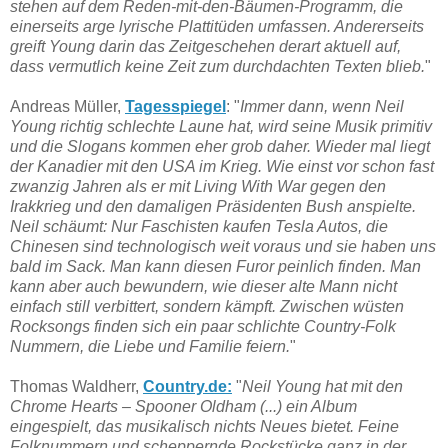
stehen auf dem Reden-mit-den-Bäumen-Programm, die
einerseits arge lyrische Plattitüden umfassen. Andererseits
greift Young darin das Zeitgeschehen derart aktuell auf,
dass vermutlich keine Zeit zum durchdachten Texten blieb.
"
Andreas Müller,
Tagesspiegel
: "
Immer dann, wenn Neil
Young richtig schlechte Laune hat, wird seine Musik primitiv
und die Slogans kommen eher grob daher. Wieder mal liegt
der Kanadier mit den USA im Krieg. Wie einst vor schon fast
zwanzig Jahren als er mit Living With War gegen den
Irakkrieg und den damaligen Präsidenten Bush anspielte.
Neil schäumt: Nur Faschisten kaufen Tesla Autos, die
Chinesen sind technologisch weit voraus und sie haben uns
bald im Sack. Man kann diesen Furor peinlich finden. Man
kann aber auch bewundern, wie dieser alte Mann nicht
einfach still verbittert, sondern kämpft. Zwischen wüsten
Rocksongs finden sich ein paar schlichte Country-Folk
Nummern, die Liebe und Familie feiern.
"
Thomas Waldherr,
Country.de:
"
Neil Young hat mit den
Chrome Hearts – Spooner Oldham (...) ein Album
eingespielt, das musikalisch nichts Neues bietet. Feine
Folknummern und scheppernde Rockstücke ganz in der