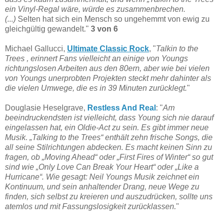
ein Vinyl-Regal wäre, würde es zusammenbrechen.
(...)
Selten hat sich ein Mensch so ungehemmt von ewig zu
gleichgültig gewandelt."
3 von 6
Michael Gallucci,
Ultimate Classic Rock
, "
Talkin to the
Trees , erinnert Fans vielleicht an einige von Youngs
richtungslosen Arbeiten aus den 80ern, aber wie bei vielen
von Youngs unerprobten Projekten steckt mehr dahinter als
die vielen Umwege, die es in 39 Minuten zurücklegt.
"
Douglasie Heselgrave,
Restless And Real
: "
Am
beeindruckendsten ist vielleicht, dass Young sich nie darauf
eingelassen hat, ein Oldie-Act zu sein. Es gibt immer neue
Musik. „Talking to the Trees“ enthält zehn frische Songs, die
all seine Stilrichtungen abdecken. Es macht keinen Sinn zu
fragen, ob „Moving Ahead“ oder „First Fires of Winter“ so gut
sind wie „Only Love Can Break Your Heart“ oder „Like a
Hurricane“. Wie gesagt: Neil Youngs Musik zeichnet ein
Kontinuum, und sein anhaltender Drang, neue Wege zu
finden, sich selbst zu kreieren und auszudrücken, sollte uns
atemlos und mit Fassungslosigkeit zurücklassen.
"