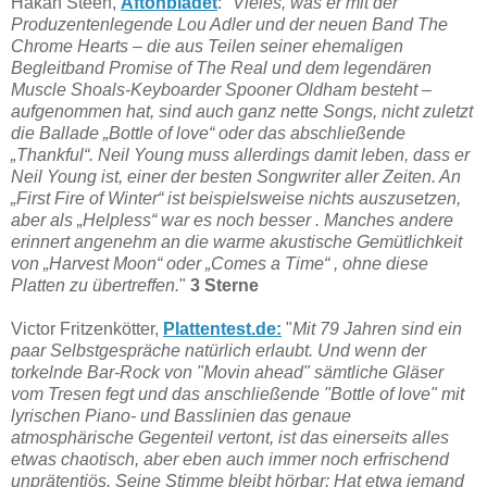
Hakan Steen,
Aftonbladet
: "
Vieles, was er mit der
Produzentenlegende Lou Adler und der neuen Band The
Chrome Hearts – die aus Teilen seiner ehemaligen
Begleitband Promise of The Real und dem legendären
Muscle Shoals-Keyboarder Spooner Oldham besteht –
aufgenommen hat, sind auch ganz nette Songs, nicht zuletzt
die Ballade „Bottle of love“ oder das abschließende
„Thankful“. Neil Young muss allerdings damit leben, dass er
Neil Young ist, einer der besten Songwriter aller Zeiten. An
„First Fire of Winter“ ist beispielsweise nichts auszusetzen,
aber als „Helpless“ war es noch besser . Manches andere
erinnert angenehm an die warme akustische Gemütlichkeit
von „Harvest Moon“ oder „Comes a Time“ , ohne diese
Platten zu übertreffen.
"
3 Sterne
Victor Fritzenkötter,
Plattentest.de:
"
Mit 79 Jahren sind ein
paar Selbstgespräche natürlich erlaubt. Und wenn der
torkelnde Bar-Rock von "Movin ahead" sämtliche Gläser
vom Tresen fegt und das anschließende "Bottle of love" mit
lyrischen Piano- und Basslinien das genaue
atmosphärische Gegenteil vertont, ist das einerseits alles
etwas chaotisch, aber eben auch immer noch erfrischend
unprätentiös. Seine Stimme bleibt hörbar: Hat etwa jemand