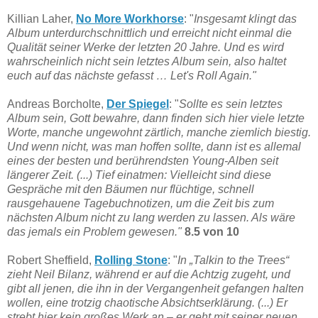
Killian Laher,
No More Workhorse
: "
Insgesamt klingt das
Album unterdurchschnittlich und erreicht nicht einmal die
Qualität seiner Werke der letzten 20 Jahre. Und es wird
wahrscheinlich nicht sein letztes Album sein, also haltet
euch auf das nächste gefasst … Let's Roll Again."
Andreas Borcholte,
Der Spiegel
: "
Sollte es sein letztes
Album sein, Gott bewahre, dann finden sich hier viele letzte
Worte, manche ungewohnt zärtlich, manche ziemlich biestig.
Und wenn nicht, was man hoffen sollte, dann ist es allemal
eines der besten und berührendsten Young-Alben seit
längerer Zeit. (...) Tief einatmen: Vielleicht sind diese
Gespräche mit den Bäumen nur flüchtige, schnell
rausgehauene Tagebuchnotizen, um die Zeit bis zum
nächsten Album nicht zu lang werden zu lassen. Als wäre
das jemals ein Problem gewesen."
8.5 von 10
Robert Sheffield,
Rolling Stone
: "
In „Talkin to the Trees“
zieht Neil Bilanz, während er auf die Achtzig zugeht, und
gibt all jenen, die ihn in der Vergangenheit gefangen halten
wollen, eine trotzig chaotische Absichtserklärung. (...) Er
strebt hier kein großes Werk an – er geht mit seiner neuen