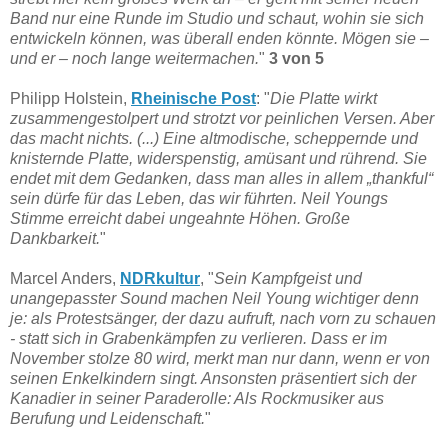
Band nur eine Runde im Studio und schaut, wohin sie sich
entwickeln können, was überall enden könnte. Mögen sie –
und er – noch lange weitermachen.
"
3 von 5
Philipp Holstein,
Rheinische Post
: "
Die Platte wirkt
zusammengestolpert und strotzt vor peinlichen Versen. Aber
das macht nichts. (...) Eine altmodische, scheppernde und
knisternde Platte, widerspenstig, amüsant und rührend. Sie
endet mit dem Gedanken, dass man alles in allem „thankful“
sein dürfe für das Leben, das wir führten. Neil Youngs
Stimme erreicht dabei ungeahnte Höhen. Große
Dankbarkeit.
"
Marcel Anders,
NDRkultur
, "
Sein Kampfgeist und
unangepasster Sound machen Neil Young wichtiger denn
je: als Protestsänger, der dazu aufruft, nach vorn zu schauen
- statt sich in Grabenkämpfen zu verlieren. Dass er im
November stolze 80 wird, merkt man nur dann, wenn er von
seinen Enkelkindern singt. Ansonsten präsentiert sich der
Kanadier in seiner Paraderolle: Als Rockmusiker aus
Berufung und Leidenschaft.
"