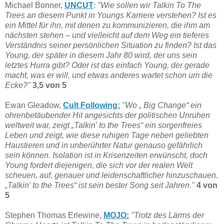
Michael Bonner,
UNCUT
:
"Wie sollen wir Talkin To The
Trees an diesem Punkt in Youngs Karriere verstehen? Ist es
ein Mittel für ihn, mit denen zu kommunizieren, die ihm am
nächsten stehen – und vielleicht auf dem Weg ein tieferes
Verständnis seiner persönlichen Situation zu finden? Ist das
Young, der später in diesem Jahr 80 wird, der uns sein
letztes Hurra gibt? Oder ist das einfach Young, der gerade
macht, was er will, und etwas anderes wartet schon um die
Ecke?"
3,5
von 5
Ewan Gleadow,
Cult Following:
"Wo „ Big Change“ ein
ohrenbetäubender Hit angesichts der politischen Unruhen
weltweit war, zeigt „Talkin' to the Trees“ ein sorgenfreies
Leben und zeigt, wie diese ruhigen Tage neben geliebten
Haustieren und in unberührter Natur genauso gefährlich
sein können. Isolation ist in Krisenzeiten erwünscht, doch
Young fordert diejenigen, die sich vor der realen Welt
scheuen, auf, genauer und leidenschaftlicher hinzuschauen.
„Talkin' to the Trees“ ist sein bester Song seit Jahren."
4 von
5
Stephen Thomas Erlewine,
MOJO
:
"Trotz des Lärms der