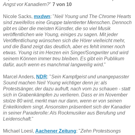
Angst vor Kanadiern?
"
7 von 10
Nicole Sacks,
mxdwn
: "
Neil Young und The Chrome Hearts
sind zweifellos eine Gruppe talentierter Menschen. Dennoch
gibt es über die meisten Künstler, die so viel Musik
veröffentlichen wie Young, einiges zu sagen. Mit jeder
Veröffentlichung wünschen sich die Hörer vielleicht mehr,
und die Band zeigt das deutlich, aber es fehlt immer noch
etwas. Young ist im Herzen ein Singer/Songwriter und wird
seinem Können immer treu bleiben. Es gibt ein Publikum
dafür, auch wenn es manchmal langweilig wird
."
Marcel Anders,
NDR
: "
Sein Kampfgeist und unangepasster
Sound machen Neil Young wichtiger denn je: als
Protestsänger, der dazu aufruft, nach vorn zu schauen - statt
sich in Grabenkämpfen zu verlieren. Dass er im November
stolze 80 wird, merkt man nur dann, wenn er von seinen
Enkelkindern singt. Ansonsten präsentiert sich der Kanadier
in seiner Paraderolle: Als Rockmusiker aus Berufung und
Leidenschaft.
"
Michael Loesl,
Aachener Zeitung
: "
Zehn Protestsongs