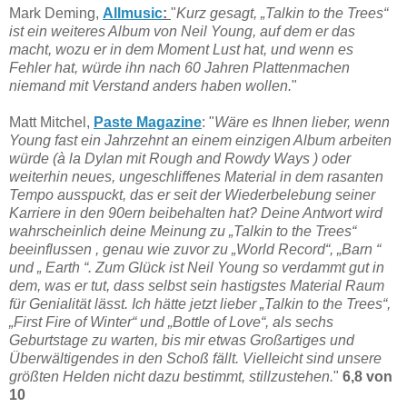
Mark Deming,
Allmusic
:
"
Kurz gesagt, „Talkin to the Trees“
ist ein weiteres Album von Neil Young, auf dem er das
macht, wozu er in dem Moment Lust hat, und wenn es
Fehler hat, würde ihn nach 60 Jahren Plattenmachen
niemand mit Verstand anders haben wollen.
"
Matt Mitchel,
Paste Magazine
: "
Wäre es Ihnen lieber, wenn
Young fast ein Jahrzehnt an einem einzigen Album arbeiten
würde (à la Dylan mit Rough and Rowdy Ways ) oder
weiterhin neues, ungeschliffenes Material in dem rasanten
Tempo ausspuckt, das er seit der Wiederbelebung seiner
Karriere in den 90ern beibehalten hat? Deine Antwort wird
wahrscheinlich deine Meinung zu „Talkin to the Trees“
beeinflussen , genau wie zuvor zu „World Record“, „Barn “
und „ Earth “. Zum Glück ist Neil Young so verdammt gut in
dem, was er tut, dass selbst sein hastigstes Material Raum
für Genialität lässt. Ich hätte jetzt lieber „Talkin to the Trees“,
„First Fire of Winter“ und „Bottle of Love“, als sechs
Geburtstage zu warten, bis mir etwas Großartiges und
Überwältigendes in den Schoß fällt. Vielleicht sind unsere
größten Helden nicht dazu bestimmt, stillzustehen.
"
6,8 von
10