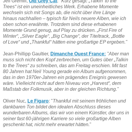
Jeff Gremill,
Old Grey Cat
:
"Kurz gesagt: „Talkin' to the
Trees“ ist ein uneinheitliches Werk. Erhabene Momente
wechseln sich mit Songs ab, die nicht über ihre Länge
hinaus nachhallen – typisch für Neils neuere Alben, wie ich
oben schon erwähnte. Trotzdem sind diese erhabenen
Momente Grund genug, auf Play zu drücken. „First Fire of
Winter“, „Silver Eagle“, „Big Change“, der Titeltrack, „Bottle
of Love“ und „Thankful“ hätten eine großartige EP ergeben."
Jean-Phillipp Gaultier,
Dimanche Ouest France:
"Aber man
muss sich nicht den Kopf zerbrechen, um Gutes über „Talkin
to the Trees“ zu schreiben, das am Freitag erschien. Mit fast
80 Jahren hat Neil Young gerade ein Album aufgenommen,
das in den 1970er-Jahren ein prägendes Ereignis gewesen
wäre. Vielleicht nicht auf dem Niveau von „Harvest“, dem
Maßstab der Folkmusik, aber in der gleichen Richtung."
Oliver Nuc,
Le Figaro
: "
Thankful mit seinem fröhlichen und
dankbaren Ton bildet den idealen Abschluss dieses
wunderbaren Albums, das wir von einem Künstler, der uns in
seiner fast 60-jährigen Karriere so viele großartige Alben
geschenkt hat, nicht mehr erwartet hätten.
"