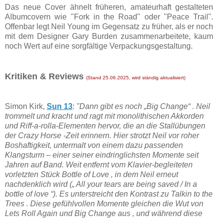
Das neue Cover ähnelt früheren, amateurhaft gestalteten
Albumcovern wie "Fork in the Road" oder "Peace Trail".
Offenbar legt Neil Young im Gegensatz zu früher, als er noch
mit dem Designer Gary Burden zusammenarbeitete, kaum
noch Wert auf eine sorgfältige Verpackungsgestaltung.
Kritiken & Reviews
(Stand 25.06.2025, wird ständig aktualisiert)
Simon Kirk,
Sun 13
:
"Dann gibt es noch „Big Change“ . Neil
trommelt und kracht und ragt mit monolithischen Akkorden
und Riff-a-rolla-Elementen hervor, die an die Stallübungen
der Crazy Horse -Zeit erinnern. Hier strotzt Neil vor roher
Boshaftigkeit, untermalt von einem dazu passenden
Klangsturm – einer seiner eindringlichsten Momente seit
Jahren auf Band. Weit entfernt vom Klavier-begleiteten
vorletzten Stück Bottle of Love , in dem Neil erneut
nachdenklich wird („ All your tears are being saved / In a
bottle of love “). Es unterstreicht den Kontrast zu Talkin to the
Trees . Diese gefühlvollen Momente gleichen die Wut von
Lets Roll Again und Big Change aus , und während diese