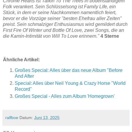
Chrome Hearts ist Talkin To The Trees in bodenständigem
Folk verankert. Sein Schlüsselsong ist Family Life, ein
Stück, in dem er seine Nachkommen namentlich feiert,
bevor er die Vorzüge seiner "besten Ehefrau aller Zeiten"
preist. Sein schmalziger Enthusiasmus wird gemildert durch
First Fire Of Winter und Bottle Of Love, zwei Songs, die an
die Kamin-Intimität von Will To Love erinnern."
4 Sterne
Ähnliche Artikel:
Großes Special: Alles über das neue Album "Before
And After
Special: Alles über Neil Young & Crazy Horse "World
Record"
Großes Special - Alles zum Album 'Homegrown'
ralfboe
Datum:
Juni 13, 2025