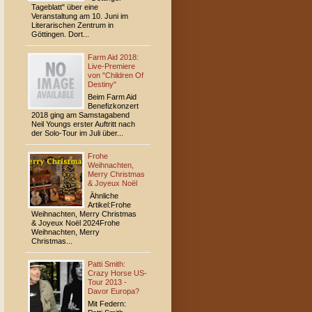
Tageblatt" über eine
Veranstaltung am 10. Juni im
Literarischen Zentrum in
Göttingen. Dort...
Farm Aid 2018:
Live-Premiere
von "Children Of
Destiny"
Beim Farm Aid
Benefizkonzert
2018 ging am Samstagabend
Neil Youngs erster Auftritt nach
der Solo-Tour im Juli über...
Frohe
Weihnachten,
Merry Christmas
& Joyeux Noël
Ähnliche
Artikel:Frohe
Weihnachten, Merry Christmas
& Joyeux Noël 2024Frohe
Weihnachten, Merry
Christmas...
Patti Smith:
Crazy Horse US-
Tour 2013 -
Davor Europa?
Mit Federn: