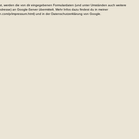
, werden die von dir eingegebenen Formulardaten (und unter Umständen auch weitere
resse) an Google-Server übermittelt. Mehr Infos dazu findest du in meiner
n.com/p/impressum.html) und in der Datenschutzerklärung von Google.