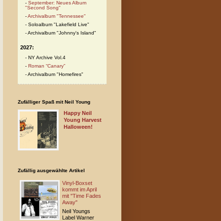
September: Neues Album
"Second Song"
Archivalbum "Tennessee"
Soloalbum "Lakefield Live"
Archivalbum "Johnny's Island"
2027:
NY Archive Vol.4
Roman “Canary”
Archivalbum "Homefires"
Zufälliger Spaß mit Neil Young
Happy Neil
Young Harvest
Halloween!
Zufällig ausgewählte Artikel
Vinyl-Boxset
kommt im April
mit "Time Fades
Away"
Neil Youngs
Label Warner