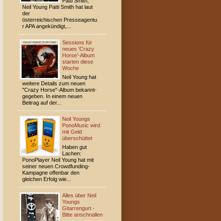
Patti Smith,
Neil Young Patti Smith hat laut
der
österreichischen Presseagentu
r APA angekündigt,...
Sessions für
neues 'Crazy
Horse'-Album
starten diese
Woche
Neil Young hat
weitere Details zum neuen
"Crazy Horse"-Album bekannt­
gegeben. In einem neuen
Beitrag auf der...
Neil Youngs
PonoMusic wird
mit Geld
überschüttet
Haben gut
Lachen:
PonoPlayer Neil Young hat mit
seiner neuen Crowdfunding-
Kampagne offenbar den
gleichen Erfolg wie...
Alles über Neil
Youngs
Gitarrengurt -
Bitte anschnallen