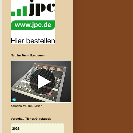
Neu im Technikmuseum
Yamaha MC-802 Mixer
Vorschau-Ticker/Glaskugel:
2026: