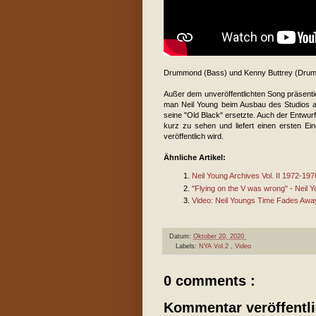
Drummond (Bass) und Kenny Buttrey (Drums)
Außer dem unveröffentlichten Song präsenti
man Neil Young beim Ausbau des Studios au
seine "Old Black" ersetzte. Auch der Entwurf 
kurz zu sehen und liefert einen ersten E
veröffentlich wird.
Ähnliche Artikel:
Neil Young Archives Vol. II 1972-1976
"Flying on the V was wrong" - Neil Y
Video: Neil Youngs Time Fades Awa
Datum:
Oktober 20, 2020
Labels:
NYA Vol.2
,
Video
0 comments :
Kommentar veröffentl