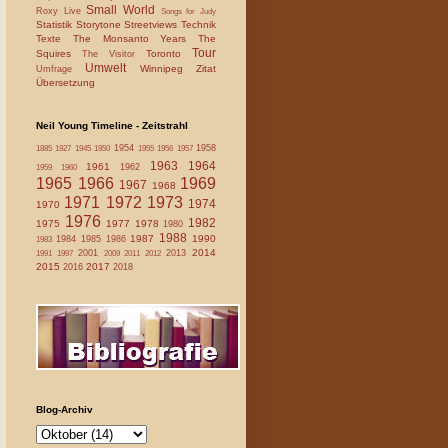
Small World
Roxy Live
Songs for Judy
Statistik
Storytone
Streetviews
Technik
Texte
The Monsanto Years
The
Tour
Squires
Toronto
The Visitor
Umwelt
Winnipeg
Zitat
Umfrage
Übersetzung
Neil Young Timeline - Zeitstrahl
1954
1958
1885
1927
1945
1950
1955
1956
1957
1963
1964
1961
1962
1959
1960
1965
1966
1969
1967
1968
1971
1972
1973
1974
1970
1976
1982
1975
1977
1978
1980
1988
1987
1990
1984
1985
1986
1983
2014
2001
2013
1991
1997
2009
2011
2012
2015
2017
2016
2018
Blog-Archiv