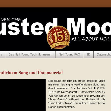
es
Das Neil Young Technikmuseum
Neil Young FAQ
3D
Datenschu
ntlichtem Song und Fotomaterial
Neil Young hat jetzt ein erstes offizielles Video
mit einem bislang unveröffent­lichen Song aus
den kommen­den "NY Archives Vol. II (1972-
1976)" ins Netzt gestellt.
"Come Along And Say
You Will"
wurde am 15. Dezember 1972 mit den
"Stray Gators" während der Proben für die
"Time Fades Away"-Tour auf der Broken Arrow
Ranch aufgenommen.