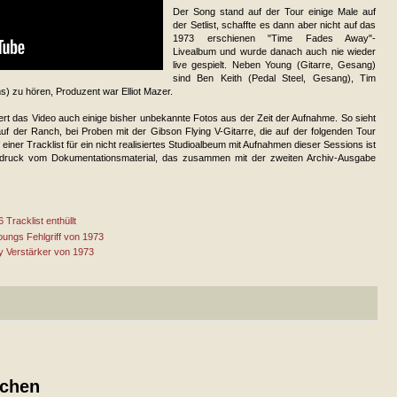
Der Song stand auf der Tour einige Male auf
der Setlist, schaffte es dann aber nicht auf das
1973 erschienen "Time Fades Away"-
Livealbum und wurde danach auch nie wieder
live gespielt. Neben Young (Gitarre, Gesang)
sind Ben Keith (Pedal Steel, Gesang), Tim
 zu hören, Produzent war Elliot Mazer.
ert das Video auch einige bisher unbekannte Fotos aus der Zeit der Aufnahme. So sieht
f der Ranch, bei Proben mit der Gibson Flying V-Gitarre, die auf der folgenden Tour
einer Tracklist für ein nicht realisiertes Studioalbeum mit Aufnahmen dieser Sessions ist
indruck vom Dokumentationsmaterial, das zusammen mit der zweiten Archiv-Ausgabe
 Tracklist enthüllt
oungs Fehlgriff von 1973
y Verstärker von 1973
ichen