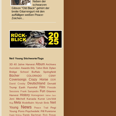
Neben der
schwarzen
Gibson "Old Black" gehört der
breite Gitarrengurt mit den
auffälligen weißen Peace-
Zeichen...
Neil Young Stichworte/Tags
Album
3D
40 Jahre Harvest
Archives
Awards
Bob Dylan
Australien
Billy Talbot
Bridge School
Buffalo Springfield
Bücher
COLORADO
CSNY
Coversongs
Crazy Horse
DDR
Deutschland
Donald
David Crosby
Film
Trump
Earth
FarmAid
Fireside
Fun
Gitarren
Sessions
Frank Sampedro
History
Harvest
Homegrown
Italien
Jazz
Joni Mitchell
Kanada
Kunst
LincVolt
Meta
Neil
Modellbahn
Mynah Birds
Map
News
Young
Pegi
Peace Trail
Young
Pono
Psychedelic Pill
Puretone
Randy Bachman
Rick Rosas
Ralph Molina