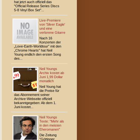
hat jetzt auch offiziell das
"Official Release Series Discs
5-8 Vinyl Box Set"...
Live-Premiere
von 'Silver Eagle'
und eine
verlorene Gitarre
Nach 16
Konzerten der
„Love-Earth-Worldtour” mit den
„Chrome Hearts” hat Neil
Young endlich den ersten Song
des...
Neil Youngs
Archiv kostet ab
Juni 1,99 Dollar
monatlich
Neil Young hat
die Preise für
das Abonnement seiner
Archive-Webseite offiziell
bekanntgegeben: Ab dem 1.
Juni kostet...
Neil Youngs
Texte: "Mehr als
in den meisten
Eheromanen"
Die Zeitung
"Göttinger