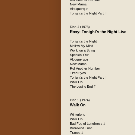
New Mama
Albuquerque
Tonight’s the Night Part II
Disc 4 (1973)
Roxy: Tonight’s the Night Live
Tonight’s the Night
Mellow My Mind
World on a String
Speakin’ Out
Albuquerque
New Mama
Roll Another Number
Tired Eyes
Tonight’s the Night Part II
Walk On
The Losing End #
Disc 5 (1974)
Walk On
Winterlong
Walk On
Bad Fog of Loneliness #
Borrowed Tune
Traces #