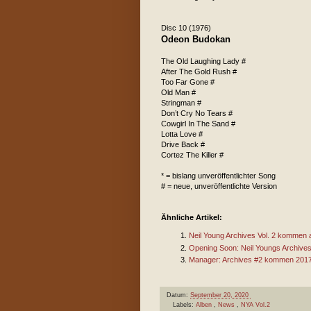
Disc 10 (1976)
Odeon Budokan
The Old Laughing Lady #
After The Gold Rush #
Too Far Gone #
Old Man #
Stringman #
Don’t Cry No Tears #
Cowgirl In The Sand #
Lotta Love #
Drive Back #
Cortez The Killer #
* = bislang unveröffentlichter Song
# = neue, unveröffentlichte Version
Ähnliche Artikel:
Neil Young Archives Vol. 2 kommen 
Opening Soon: Neil Youngs Archives
Manager: Archives #2 kommen 2017
Datum:
September 20, 2020
Labels:
Alben
,
News
,
NYA Vol.2