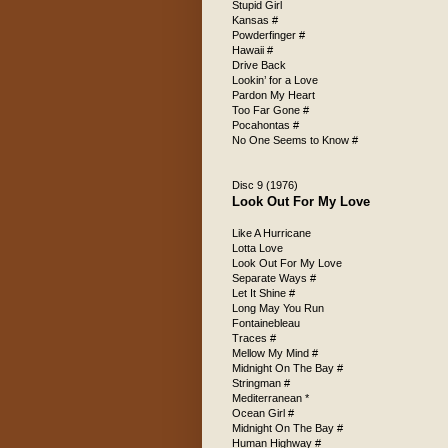
Stupid Girl
Kansas #
Powderfinger #
Hawaii #
Drive Back
Lookin’ for a Love
Pardon My Heart
Too Far Gone #
Pocahontas #
No One Seems to Know #
Disc 9 (1976)
Look Out For My Love
Like A Hurricane
Lotta Love
Look Out For My Love
Separate Ways #
Let It Shine #
Long May You Run
Fontainebleau
Traces #
Mellow My Mind #
Midnight On The Bay #
Stringman #
Mediterranean *
Ocean Girl #
Midnight On The Bay #
Human Highway #