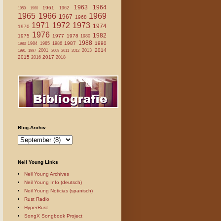
1963
1964
1961
1962
1959
1960
1965
1966
1969
1967
1968
1971
1972
1973
1974
1970
1976
1982
1975
1977
1978
1980
1988
1987
1990
1984
1985
1986
1983
2014
2001
2013
1991
1997
2009
2011
2012
2015
2017
2016
2018
Blog-Archiv
Neil Young Links
Neil Young Archives
Neil Young Info (deutsch)
Neil Young Noticias (spanisch)
Rust Radio
HyperRust
SongX Songbook Project