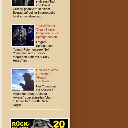
sich zum Tod
von David
Crosby geäußert. In einem
Beitrag auf seiner Internetseite
fand er mitfühlende...
Tour 2020 mit
'Crazy Horse'
hängt von Bruce
Springsteen ab
Lofgren,
Springsteen,
Young (Fotomontage) Neil
Young hat sich zu einer
möglichen Tour mit "Crazy
Horse" im...
Offizielles Video
zu 'Almost
Always'
erschienen
Neil Young hat
ein offizielles
Video zum Song "Almost
Always" vom aktuellen Album
"The Visitor" veröffentlicht.
Regie...