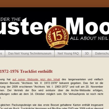
es
Das Neil Young Technikmuseum
Neil Young FAQ
3D
Datenschu
1972-1976 Tracklist enthüllt
Young hat
auf seiner Webseite jetzt den Inhalt
des langerwarteten und vielfach
obenen Boxsets "Archives Vol. II: 1972-1976" bekannt gegeben. Das Set ist die
tzung der 2009 erschienen "Archives Vol. I: 1963-1972" und soll am 20. November
inen. Der Vertrieb der Box wird exklusiv über die Archiv-Webseite erfolgen,
ellungen sollen ab dem 16. Oktober möglich sein. Ein Verkaufspreis ist noch nicht
.
 gleichen Packungsdesign wie das erste Boxset gehaltene Karton enthält insgesamt
s und ein Buch. Zusätzliche Versionen auf Blu-Ray oder DVD wie 2009 soll es diesmal