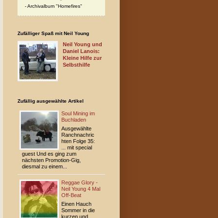
Archivalbum "Homefires"
Zufälliger Spaß mit Neil Young
Neil Young und
Daniel Lanois:
Kleine Hilfe zur
Selbsthilfe
Zufällig ausgewählte Artikel
Soul Mining im
Buchladen
Ausgewählte
Ranchnachric
hten Folge 35:
... mit special
guest Und es ging zum
nächsten Promotion-Gig,
diesmal zu einem...
Reggae Glory -
Neil Young 4 Mal
Off-Beat
Einen Hauch
Sommer in die
kurzen und