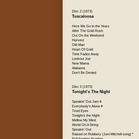
Disc 2 (1973)
Tuscaloosa
Here We Go in the Years
After The Gold Rush
Out On the Weekend
Harvest
Old Man
Heart Of Gold
Time Fades Away
Lookout Joe
New Mama
Alabama
Don’t Be Denied
Disc 3 (1973)
Tonight’s The Night
Speakin’ Out Jam #
Everybody’s Alone #
Tired Eyes
Tonight’s the Night
Mellow My Mind
World On A String
Speakin’ Out
Raised on Robbery (Joni Mitchell song) *
Roll Another Number