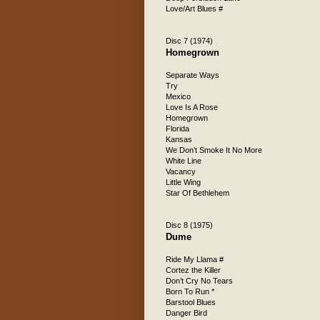
Love/Art Blues #
Disc 7 (1974)
Homegrown
Separate Ways
Try
Mexico
Love Is A Rose
Homegrown
Florida
Kansas
We Don’t Smoke It No More
White Line
Vacancy
Little Wing
Star Of Bethlehem
Disc 8 (1975)
Dume
Ride My Llama #
Cortez the Killer
Don’t Cry No Tears
Born To Run *
Barstool Blues
Danger Bird