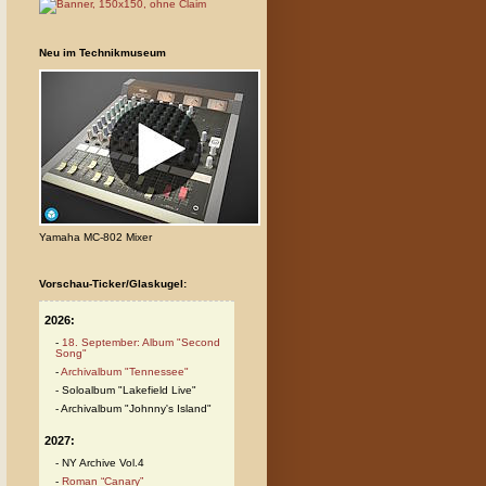
Neu im Technikmuseum
Yamaha MC-802 Mixer
Vorschau-Ticker/Glaskugel:
2026:
18. September: Album "Second
Song"
Archivalbum "Tennessee"
Soloalbum "Lakefield Live"
Archivalbum "Johnny's Island"
2027:
NY Archive Vol.4
Roman “Canary”