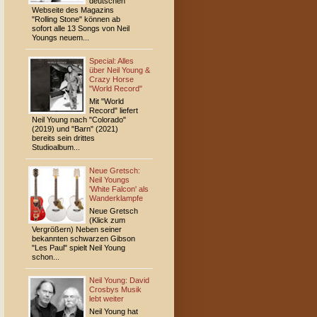
deutschen
Webseite des Magazins
"Rolling Stone" können ab
sofort alle 13 Songs von Neil
Youngs neuem...
Special: Alles
über Neil Young &
Crazy Horse
"World Record"
Mit "World
Record" liefert
Neil Young nach "Colorado"
(2019) und "Barn" (2021)
bereits sein drittes
Studioalbum...
Neue Gretsch:
Neil Youngs
'White Falcon' als
Wanderklampfe
Neue Gretsch
(Klick zum
Vergrößern) Neben seiner
bekannten schwarzen Gibson
"Les Paul" spielt Neil Young
schon...
Neil Young: David
Crosbys Musik
lebt weiter
Neil Young hat