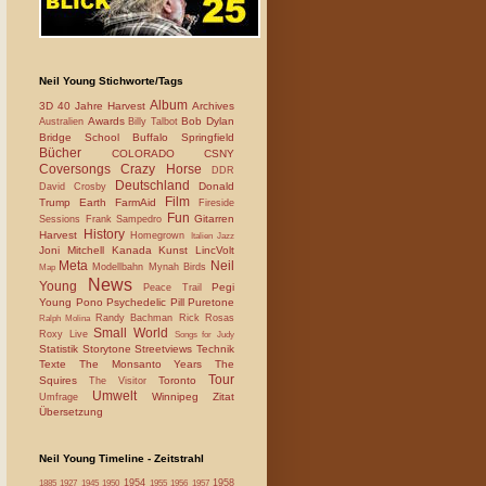
Neil Young Stichworte/Tags
Album
3D
40 Jahre Harvest
Archives
Awards
Bob Dylan
Australien
Billy Talbot
Bridge School
Buffalo Springfield
Bücher
COLORADO
CSNY
Coversongs
Crazy Horse
DDR
Deutschland
Donald
David Crosby
Film
Trump
Earth
FarmAid
Fireside
Fun
Gitarren
Sessions
Frank Sampedro
History
Harvest
Homegrown
Italien
Jazz
Joni Mitchell
Kanada
Kunst
LincVolt
Meta
Neil
Modellbahn
Mynah Birds
Map
News
Young
Pegi
Peace Trail
Young
Pono
Psychedelic Pill
Puretone
Randy Bachman
Rick Rosas
Ralph Molina
Small World
Roxy Live
Songs for Judy
Statistik
Storytone
Streetviews
Technik
Texte
The Monsanto Years
The
Tour
Squires
Toronto
The Visitor
Umwelt
Winnipeg
Zitat
Umfrage
Übersetzung
Neil Young Timeline - Zeitstrahl
1954
1958
1885
1927
1945
1950
1955
1956
1957