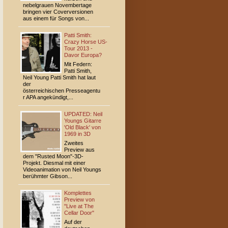
nebelgrauen Novembertage
bringen vier Coverversionen
aus einem für Songs von...
Patti Smith:
Crazy Horse US-
Tour 2013 -
Davor Europa?
Mit Federn:
Patti Smith,
Neil Young Patti Smith hat laut
der
österreichischen Presseagentu
r APA angekündigt,...
UPDATED: Neil
Youngs Gitarre
'Old Black' von
1969 in 3D
Zweites
Preview aus
dem "Rusted Moon"-3D-
Projekt. Diesmal mit einer
Videoanimation von Neil Youngs
berühmter Gibson...
Komplettes
Preview von
"Live at The
Cellar Door"
Auf der