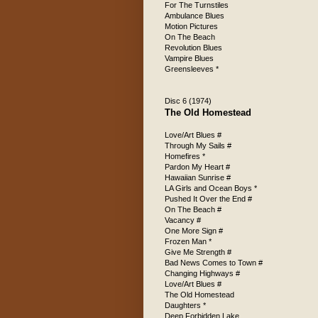
For The Turnstiles
Ambulance Blues
Motion Pictures
On The Beach
Revolution Blues
Vampire Blues
Greensleeves *
Disc 6 (1974)
The Old Homestead
Love/Art Blues #
Through My Sails #
Homefires *
Pardon My Heart #
Hawaiian Sunrise #
LA Girls and Ocean Boys *
Pushed It Over the End #
On The Beach #
Vacancy #
One More Sign #
Frozen Man *
Give Me Strength #
Bad News Comes to Town #
Changing Highways #
Love/Art Blues #
The Old Homestead
Daughters *
Deep Forbidden Lake