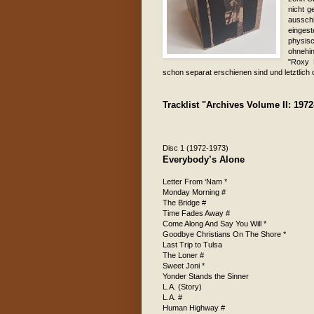
nicht g
ausschl
einges
physis
ohnehin
"Roxy 
schon separat erschienen sind und letztlich
Tracklist "Archives Volume II: 1972
Disc 1 (1972-1973)
Everybody’s Alone
Letter From ‘Nam *
Monday Morning #
The Bridge #
Time Fades Away #
Come Along And Say You Will *
Goodbye Christians On The Shore *
Last Trip to Tulsa
The Loner #
Sweet Joni *
Yonder Stands the Sinner
L.A. (Story)
L.A. #
Human Highway #