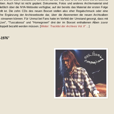
eben. Auch Vinyl ist nicht geplant. Dokumente, Fotos und anderes Archivmaterial sind
ießlich über die NYA-Webseite verfügbar, auf der bereits das Material der ersten Folge
tellt ist. Die zehn CDs des neuen Boxset stellen also eher Regalschmuck oder eine
che Ergänzung der Archivwebseite dar, über die Abonnenten die neuen Archivalben
 streamen können. Für Unmut bei Fans hatte im Vorfeld der Umstand gesorgt, dass mit
Live", "Tuscaloosa" und "Homegrown" drei der im Boxset enthaltenen Alben zuvor
 doppelt bezahlt werden müssen. [
Weiter: Tracklist der Archives Vol. II" ...
]
-1976"