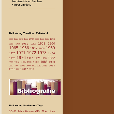
Premierminister Stephen
Harper um den...
Neil Young Timeline - Zeitstrahl
1954
1958
1885
1927
1945
1950
1955
1956
1957
1963
1964
1961
1962
1959
1960
1965
1966
1969
1967
1968
1971
1972
1973
1974
1970
1976
1982
1975
1977
1978
1980
1988
1987
1990
1984
1985
1986
1983
2014
2001
2013
1991
1997
2009
2011
2012
2015
2017
2016
2018
Neil Young Stichworte/Tags
Album
3D
40 Jahre Harvest
Archives