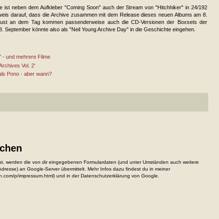
ive ist neben dem Aufkleber "Coming Soon" auch der Stream von "Hitchhiker" in 24/192
nweis darauf, dass die Archive zusammen mit dem Release dieses neuen Albums am 8.
Just an dem Tag kommen passenderweise auch die CD-Versionen der Boxsets der
 8. September könnte also als "Neil Young Archive Day" in die Geschichte eingehen.
 - und mehrere Filme
rchives Vol. 2'
als Pono - aber wann?
ichen
, werden die von dir eingegebenen Formulardaten (und unter Umständen auch weitere
resse) an Google-Server übermittelt. Mehr Infos dazu findest du in meiner
n.com/p/impressum.html) und in der Datenschutzerklärung von Google.