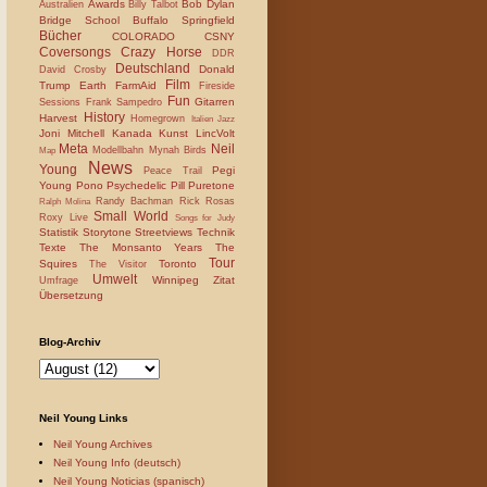
Awards
Bob Dylan
Australien
Billy Talbot
Bridge School
Buffalo Springfield
Bücher
COLORADO
CSNY
Coversongs
Crazy Horse
DDR
Deutschland
Donald
David Crosby
Film
Trump
Earth
FarmAid
Fireside
Fun
Gitarren
Sessions
Frank Sampedro
History
Harvest
Homegrown
Italien
Jazz
Joni Mitchell
Kanada
Kunst
LincVolt
Meta
Neil
Modellbahn
Mynah Birds
Map
News
Young
Pegi
Peace Trail
Young
Pono
Psychedelic Pill
Puretone
Randy Bachman
Rick Rosas
Ralph Molina
Small World
Roxy Live
Songs for Judy
Statistik
Storytone
Streetviews
Technik
Texte
The Monsanto Years
The
Tour
Squires
Toronto
The Visitor
Umwelt
Winnipeg
Zitat
Umfrage
Übersetzung
Blog-Archiv
Neil Young Links
Neil Young Archives
Neil Young Info (deutsch)
Neil Young Noticias (spanisch)