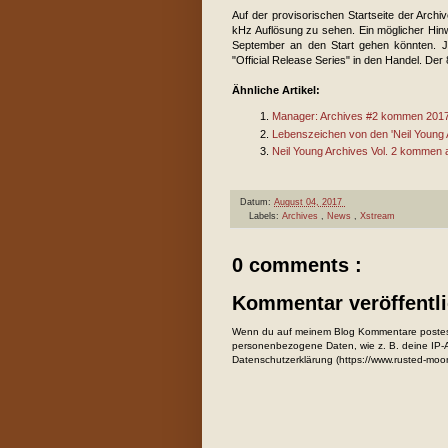
Auf der provisorischen Startseite der Arch
kHz Auflösung zu sehen. Ein möglicher Hi
September an den Start gehen könnten. 
"Official Release Series" in den Handel. Der
Ähnliche Artikel:
Manager: Archives #2 kommen 2017
Lebenszeichen von den 'Neil Young A
Neil Young Archives Vol. 2 kommen 
Datum:
August 04, 2017
Labels:
Archives
,
News
,
Xstream
0 comments :
Kommentar veröffentl
Wenn du auf meinem Blog Kommentare postest
personenbezogene Daten, wie z. B. deine IP-Ad
Datenschutzerklärung (https://www.rusted-moo