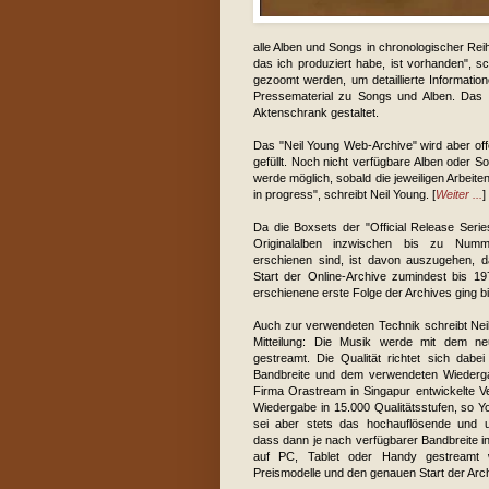
alle Alben und Songs in chronologischer Re
das ich produziert habe, ist vorhanden", s
gezoomt werden, um detaillierte Informatio
Pressematerial zu Songs und Alben. Das G
Aktenschrank gestaltet.
Das "Neil Young Web-Archive" wird aber off
gefüllt. Noch nicht verfügbare Alben oder So
werde möglich, sobald die jeweiligen Arbeit
in progress", schreibt Neil Young. [
Weiter ...
]
Da die Boxsets der "Official Release Serie
Originalalben inzwischen bis zu Numm
erschienen sind, ist davon auszugehen, da
Start der Online-Archive zumindest bis 197
erschienene erste Folge der Archives ging b
Auch zur verwendeten Technik schreibt Neil
Mitteilung: Die Musik werde mit dem ne
gestreamt. Die Qualität richtet sich dabe
Bandbreite und dem verwendeten Wiederg
Firma Orastream in Singapur entwickelte Ve
Wiedergabe in 15.000 Qualitätsstufen, so Y
sei aber stets das hochauflösende und u
dass dann je nach verfügbarer Bandbreite in
auf PC, Tablet oder Handy gestreamt 
Preismodelle und den genauen Start der Arc