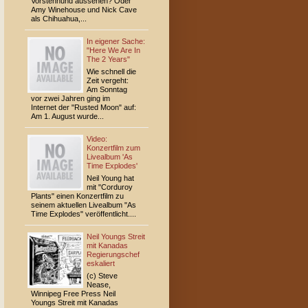
Vorstehhund aussehen? Oder
Amy Winehouse und Nick Cave
als Chihuahua,...
In eigener Sache:
"Here We Are In
The 2 Years"
Wie schnell die
Zeit vergeht:
Am Sonntag
vor zwei Jahren ging im
Internet der "Rusted Moon" auf:
Am 1. August wurde...
Video:
Konzertfilm zum
Livealbum 'As
Time Explodes'
Neil Young hat
mit "Corduroy
Plants" einen Konzertfilm zu
seinem aktuellen Livealbum "As
Time Explodes" veröffentlicht....
Neil Youngs Streit
mit Kanadas
Regierungschef
eskaliert
(c) Steve
Nease,
Winnipeg Free Press Neil
Youngs Streit mit Kanadas