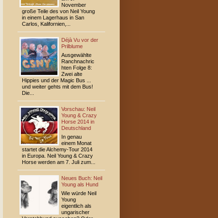
November
große Teile des von Neil Young
in einem Lagerhaus in San
Carlos, Kalifornien,...
Déjà Vu vor der
Prilblume
Ausgewählte
Ranchnachric
hten Folge 8:
Zwei alte
Hippies und der Magic Bus ...
und weiter gehts mit dem Bus!
Die...
Vorschau: Neil
Young & Crazy
Horse 2014 in
Deutschland
In genau
einem Monat
startet die Alchemy-Tour 2014
in Europa. Neil Young & Crazy
Horse werden am 7. Juli zum...
Neues Buch: Neil
Young als Hund
Wie würde Neil
Young
eigentlich als
ungarischer