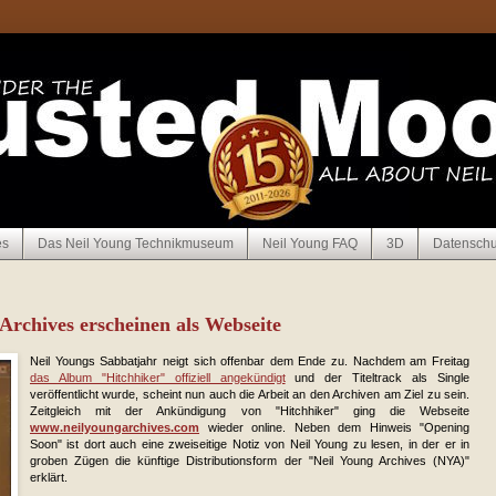
es
Das Neil Young Technikmuseum
Neil Young FAQ
3D
Datenschu
Archives erscheinen als Webseite
Neil Youngs Sabbatjahr neigt sich offenbar dem Ende zu. Nachdem am Freitag
das Album "Hitchhiker" offiziell angekündigt
und der Titeltrack als Single
veröffentlicht wurde, scheint nun auch die Arbeit an den Archiven am Ziel zu sein.
Zeitgleich mit der Ankündigung von "Hitchhiker" ging die Webseite
www.neilyoungarchives.com
wieder online. Neben dem Hinweis "Opening
Soon" ist dort auch eine zweiseitige Notiz von Neil Young zu lesen, in der er in
groben Zügen die künftige Distributionsform der "Neil Young Archives (NYA)"
erklärt.