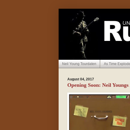
Neil Young Tourdaten
As Time Explod
August 04, 2017
Opening Soon: Neil Youngs 