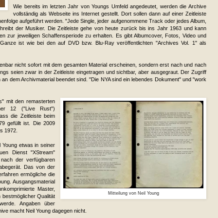
Wie bereits im letzten Jahr von Youngs Umfeld angedeutet, werden die Archive
vollständig als Webseite ins Internet gestellt. Dort sollen dann auf einer Zeitleiste
ihenfolge aufgeführt werden. "Jede Single, jeder aufgenommene Track oder jedes Album,
chreibt der Musiker. Die Zeitleiste gehe von heute zurück bis ins Jahr 1963 und kann
nen zur jeweiligen Schaffensperiode zu erhalten. Es gibt Albumcover, Fotos, Video und
anze ist wie bei den auf DVD bzw. Blu-Ray veröffentlichten "Archives Vol. 1" als
enbar nicht sofort mit dem gesamten Material erscheinen, sondern erst nach und nach
ngs seien zwar in der Zeitleiste eingetragen und sichtbar, aber ausgegraut. Der Zugriff
en an dem Archivmaterial beendet sind. "Die NYA sind ein lebendes Dokument" und "work
s" mit den remasterten
er 12 ("Live Rust")
ss die Zeitleiste beim
9 gefüllt ist. Die 2009
is 1972.
 Young etwas in seiner
uen Dienst "XStream"
i nach der verfügbaren
abegerät. Das von der
rfahren ermögliche die
oung. Ausgangsmaterial
nkomprimierte Master,
Mitteilung von Neil Young
 bestmöglicher Qualität
werde. Angaben über
hive macht Neil Young dagegen nicht.