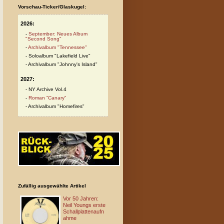
Vorschau-Ticker/Glaskugel:
2026:
September: Neues Album
"Second Song"
Archivalbum "Tennessee"
Soloalbum "Lakefield Live"
Archivalbum "Johnny's Island"
2027:
NY Archive Vol.4
Roman “Canary”
Archivalbum "Homefires"
Zufällig ausgewählte Artikel
Vor 50 Jahren:
Neil Youngs erste
Schallplattenaufn
ahme