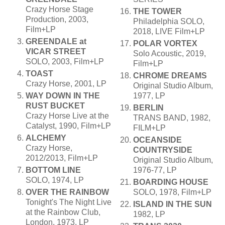
Crazy Horse Stage
THE TOWER
Production, 2003,
Philadelphia SOLO,
Film+LP
2018, LIVE Film+LP
GREENDALE at
POLAR VORTEX
VICAR STREET
Solo Acoustic, 2019,
SOLO, 2003, Film+LP
Film+LP
TOAST
CHROME DREAMS
Crazy Horse, 2001, LP
Original Studio Album,
WAY DOWN IN THE
1977, LP
RUST BUCKET
BERLIN
Crazy Horse Live at the
TRANS BAND, 1982,
Catalyst, 1990, Film+LP
FILM+LP
ALCHEMY
OCEANSIDE
Crazy Horse,
COUNTRYSIDE
2012/2013, Film+LP
Original Studio Album,
BOTTOM LINE
1976-77, LP
SOLO, 1974, LP
BOARDING HOUSE
OVER THE RAINBOW
SOLO, 1978, Film+LP
Tonight's The Night Live
ISLAND IN THE SUN
at the Rainbow Club,
1982, LP
London, 1973, LP