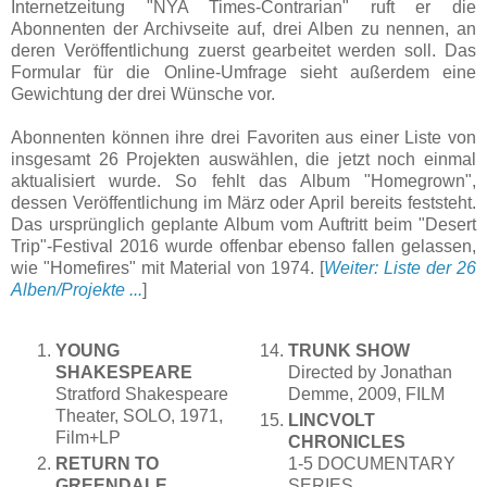
Internetzeitung "NYA Times-Contrarian" ruft er die
Abonnenten der Archivseite auf, drei Alben zu nennen, an
deren Veröffentlichung zuerst gearbeitet werden soll. Das
Formular für die Online-Umfrage sieht außerdem eine
Gewichtung der drei Wünsche vor.
Abonnenten können ihre drei Favoriten aus einer Liste von
insgesamt 26 Projekten auswählen, die jetzt noch einmal
aktualisiert wurde. So fehlt das Album "Homegrown",
dessen Veröffentlichung im März oder April bereits feststeht.
Das ursprünglich geplante Album vom Auftritt beim "Desert
Trip"-Festival 2016 wurde offenbar ebenso fallen gelassen,
wie "Homefires" mit Material von 1974. [
Weiter: Liste der 26
Alben/Projekte ...
]
YOUNG
TRUNK SHOW
SHAKESPEARE
Directed by Jonathan
Stratford Shakespeare
Demme, 2009, FILM
Theater, SOLO, 1971,
LINCVOLT
Film+LP
CHRONICLES
RETURN TO
1-5 DOCUMENTARY
GREENDALE
SERIES