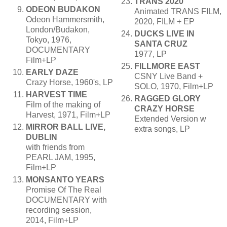
TRANS 2020
ODEON BUDAKON
Animated TRANS FILM,
Odeon Hammersmith,
2020, FILM + EP
London/Budakon,
DUCKS LIVE IN
Tokyo, 1976,
SANTA CRUZ
DOCUMENTARY
1977, LP
Film+LP
FILLMORE EAST
EARLY DAZE
CSNY Live Band +
Crazy Horse, 1960's, LP
SOLO, 1970, Film+LP
HARVEST TIME
RAGGED GLORY
Film of the making of
CRAZY HORSE
Harvest, 1971, Film+LP
Extended Version w
MIRROR BALL LIVE‚
extra songs, LP
DUBLIN
with friends from
PEARL JAM, 1995,
Film+LP
MONSANTO YEARS
Promise Of The Real
DOCUMENTARY with
recording session,
2014, Film+LP