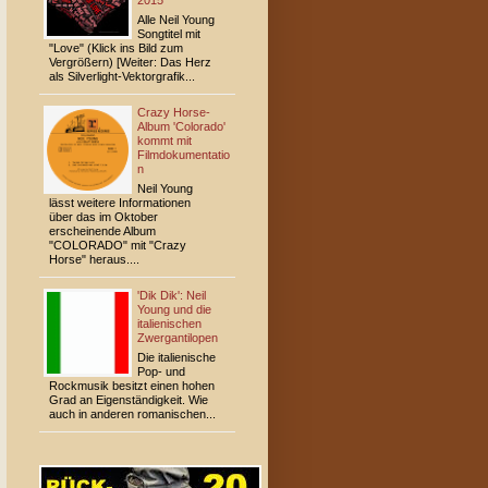
2015
Alle Neil Young
Songtitel mit
"Love" (Klick ins Bild zum
Vergrößern) [Weiter: Das Herz
als Silverlight-Vektorgrafik...
Crazy Horse-
Album 'Colorado'
kommt mit
Filmdokumentatio
n
Neil Young
lässt weitere Informationen
über das im Oktober
erscheinende Album
"COLORADO" mit "Crazy
Horse" heraus....
'Dik Dik': Neil
Young und die
italienischen
Zwergantilopen
Die italienische
Pop- und
Rockmusik besitzt einen hohen
Grad an Eigenständigkeit. Wie
auch in anderen romanischen...