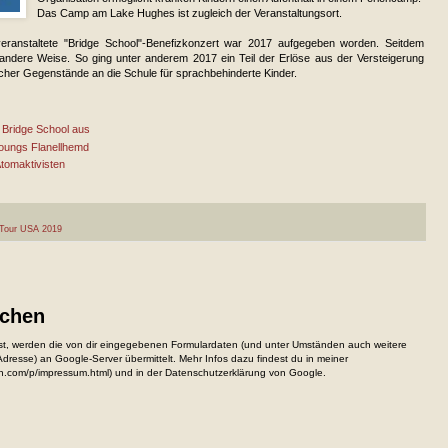
Das Camp am Lake Hughes ist zugleich der Veranstaltungsort.
eranstaltete "Bridge School"-Benefizkonzert war 2017 aufgegeben worden. Seitdem
f andere Weise. So ging unter anderem 2017 ein Teil der Erlöse aus der Versteigerung
icher Gegenstände an die Schule für sprachbehinderte Kinder.
i Bridge School aus
 Youngs Flanellhemd
Atomaktivisten
Tour USA 2019
ichen
, werden die von dir eingegebenen Formulardaten (und unter Umständen auch weitere
resse) an Google-Server übermittelt. Mehr Infos dazu findest du in meiner
n.com/p/impressum.html) und in der Datenschutzerklärung von Google.