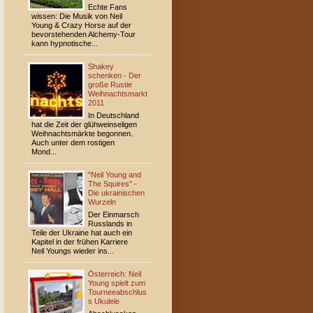
Echte Fans
wissen: Die Musik von Neil
Young & Crazy Horse auf der
bevorstehenden Alchemy-Tour
kann hypnotische...
Shakey
schenken - Der
große Rustie
Weihnachtsmarkt
2011
In Deutschland
hat die Zeit der glühweinseligen
Weihnachtsmärkte begonnen.
Auch unter dem rostigen
Mond...
"Neil Young and
The Squires" -
Die ukrainischen
Wurzeln
Der Einmarsch
Russlands in
Teile der Ukraine hat auch ein
Kapitel in der frühen Karriere
Neil Youngs wieder ins...
Österreich: Neil
Young spielt zum
Tourneeabschlus
s Ukulele