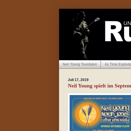
Neil Young Tourdaten
As Time Explod
Juli 17, 2019
Neil Young spielt im Septem