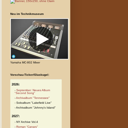
Neu im Technikmuseum
Yamaha MC-802 Mixer
Vorschau-Ticker/Glaskugel:
2026:
September: Neues Album
"Second Song"
Archivalbum "Tennessee"
Soloalbum "Lakefield Live"
Archivalbum "Johnny's Island"
2027:
NY Archive Vol.4
Roman “Canary”