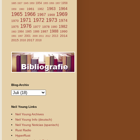
1954
1958
1885
1927
1945
1950
1955
1956
1957
1963
1964
1961
1962
1959
1960
1965
1966
1969
1967
1968
1971
1972
1973
1974
1970
1976
1982
1975
1977
1978
1980
1988
1987
1990
1984
1985
1986
1983
2014
2001
2013
1991
1997
2009
2011
2012
2015
2017
2016
2018
Blog-Archiv
Neil Young Links
Neil Young Archives
Neil Young Info (deutsch)
Neil Young Noticias (spanisch)
Rust Radio
HyperRust