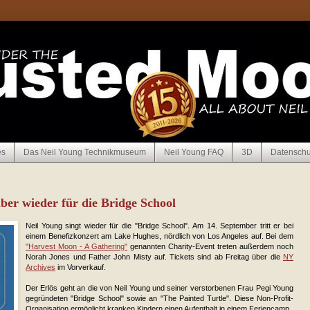
es
Das Neil Young Technikmuseum
Neil Young FAQ
3D
Datenschu
ber wieder für die Bridge School
Neil Young singt wieder für die "Bridge School". Am 14. September tritt er bei
einem Benefizkonzert am Lake Hughes, nördlich von Los Angeles auf. Bei dem
"Harvest Moon - A Gathering"
genannten Charity-Event treten außerdem noch
Norah Jones und Father John Misty auf. Tickets sind ab Freitag über die
NY
Archives
im Vorverkauf.
Der Erlös geht an die von Neil Young und seiner verstorbenen Frau Pegi Young
gegründeten "Bridge School" sowie an "The Painted Turtle". Diese Non-Profit-
Organisation ermöglicht kranken Kindern einen Aufenthalt in einem Feriencamp.