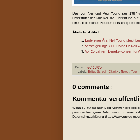
Das von Neil und Pegi Young seit 1987 v
unterstützt der Musiker die Einrichtung au
eines Teils seines Equipements und persönl
Ähnliche Artikel:
Ende einer Ära: Neil Young steigt be
Versteigerung: 3000 Dollar für Neil
Vor 25 Jahren: Benefiz-Konzert für 
Datum:
Juli 17, 2019
Labels:
Bridge School
,
Charity
,
News
,
Tour
,
0 comments :
Kommentar veröffentl
Wenn du auf meinem Blog Kommentare postest
personenbezogene Daten, wie z. B. deine IP-Ad
Datenschutzerklärung (https://www.rusted-moo