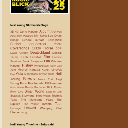
Neil Young Stichworte/Tags
Album
3D
40 Jahre Harvest
Archives
Awards
Bob Dylan
Australien
Billy Talbot
Bridge School
Buffalo Springfield
Bücher
COLORADO
CSNY
Coversongs
Crazy Horse
DDR
Deutschland
Donald
David Crosby
Film
Trump
Earth
FarmAid
Fireside
Fun
Gitarren
Sessions
Frank Sampedro
History
Harvest
Homegrown
Italien
Jazz
Joni Mitchell
Kanada
Kunst
LincVolt
Meta
Neil
Modellbahn
Mynah Birds
Map
News
Young
Pegi
Peace Trail
Young
Pono
Psychedelic Pill
Puretone
Randy Bachman
Rick Rosas
Ralph Molina
Small World
Roxy Live
Songs for Judy
Statistik
Storytone
Streetviews
Technik
Texte
The Monsanto Years
The
Tour
Squires
Toronto
The Visitor
Umwelt
Winnipeg
Zitat
Umfrage
Übersetzung
Neil Young Timeline - Zeitstrahl