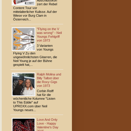
Abschlusskon
zert der Rebel
Content Tour vor
mittelalterlicher Kulisse. Auf der
Wiese vor Burg Clam in
Österreich...
"Flying on the V
was wrong" - Neil
Youngs Fehlgriff
von 1973
3 Varianten
von Youngs
Flying V Zu den
ungewöhnlichsten Gitarren, die
Neil Young je auf der Bühne
gespielt hat,...
Ralph Molina und
Billy Talbot über
die Roxy-Gigs
von 1973
Corbin Reiff
hat für die
wöchentliche Kolumne "Listen
to This Eddie" auf
UPROXX.com über Neil
Youngs neues...
Love And Only
Love - Happy
Valentine's Day