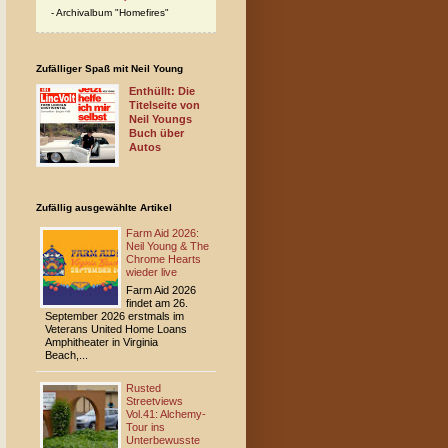
Archivalbum "Homefires"
Zufälliger Spaß mit Neil Young
Enthüllt: Die
Titelseite von
Neil Youngs
Buch über
Autos
Zufällig ausgewählte Artikel
Farm Aid 2026:
Neil Young & The
Chrome Hearts
wieder live
Farm Aid 2026
findet am 26.
September 2026 erstmals im
Veterans United Home Loans
Amphitheater in Virginia
Beach,...
Rusted
Streetviews
Vol.41: Alchemy-
Tour ins
Unterbewusste