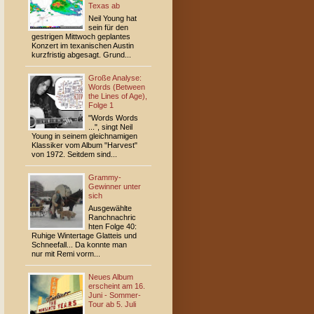
Texas ab
Neil Young hat
sein für den
gestrigen Mittwoch geplantes
Konzert im texanischen Austin
kurzfristig abgesagt. Grund...
Große Analyse:
Words (Between
the Lines of Age),
Folge 1
"Words Words
...", singt Neil
Young in seinem gleichnamigen
Klassiker vom Album "Harvest"
von 1972. Seitdem sind...
Grammy-
Gewinner unter
sich
Ausgewählte
Ranchnachric
hten Folge 40:
Ruhige Wintertage Glatteis und
Schneefall... Da konnte man
nur mit Remi vorm...
Neues Album
erscheint am 16.
Juni - Sommer-
Tour ab 5. Juli