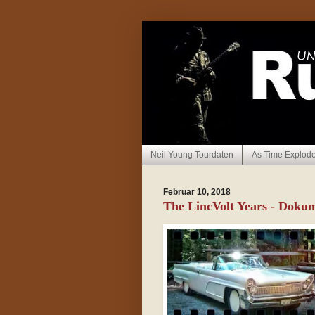
Neil Young Tourdaten
As Time Explod
Februar 10, 2018
The LincVolt Years - Dokum