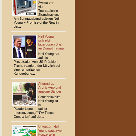
Zweite von
vier
Tourstation in
Skandinavien:
Am Sonntagabend spielten Neil
Young + Promise of the Real in
der...
Neil Young
schreibt
bitterbösen Brief
an Donald Trump
Neil Young hat
auf die
Provokation von US-Präsident
Trump reagiert, der kürzlich auf
einer umstrittenen
Kundgebung...
Ahornsirup,
Archiv-App und
analoge Bänder
Foto: dhlovelife
Neil Young ist
in
Plauderlaune: In seiner
Internetzeitung "NYA Times-
Contrarian" auf der...
Unwetter: Neil
Young sagt zwei
Konzerte in