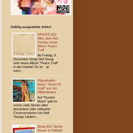
Zufällig ausgewählte Artikel
UPDATE #22
Alles über Neil
Youngs neues
Album 'Peace
Trail'
Ab Freitag, 9.
Dezember bringt Neil Young
sein neues Album "Peace Trail"
in den Handel. Es ist - je
nach...
Rätselhaftes
Asien: "Heart Of
Gold" aus der
Militärdiktatur
Auf "Rusted
Moon" gab es
schon viele Stories über
besondere oder seltsame
Coverversionen von Neil
Youngs Liedern....
Show #15: Nichts
Neues in Helsinki