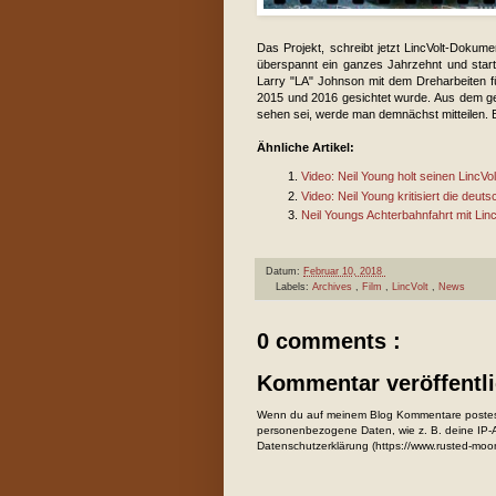
Das Projekt, schreibt jetzt LincVolt-Dokume
überspannt ein ganzes Jahrzehnt und star
Larry "LA" Johnson mit dem Dreharbeiten f
2015 und 2016 gesichtet wurde. Aus dem ge
sehen sei, werde man demnächst mitteilen. B
Ähnliche Artikel:
Video: Neil Young holt seinen LincVo
Video: Neil Young kritisiert die deut
Neil Youngs Achterbahnfahrt mit Lin
Datum:
Februar 10, 2018
Labels:
Archives
,
Film
,
LincVolt
,
News
0 comments :
Kommentar veröffentl
Wenn du auf meinem Blog Kommentare postest
personenbezogene Daten, wie z. B. deine IP-Ad
Datenschutzerklärung (https://www.rusted-moo