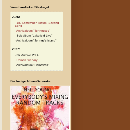
Vorschau-Ticker/Glaskugel:
2026:
18. September: Album "Second
Song"
Archivalbum "Tennessee"
Soloalbum "Lakefield Live"
Archivalbum "Johnny's Island"
2027:
NY Archive Vol.4
Roman “Canary”
Archivalbum "Homefires"
Der lustige Album-Generator