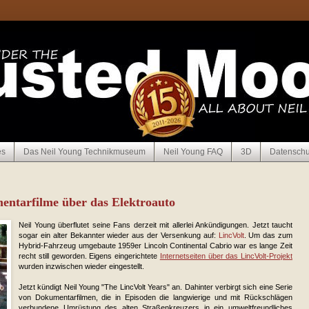
es
Das Neil Young Technikmuseum
Neil Young FAQ
3D
Datenschu
entarfilme über das Elektroauto
Neil Young überflutet seine Fans derzeit mit allerlei Ankündigungen. Jetzt taucht
sogar ein alter Bekannter wieder aus der Versenkung auf:
LincVolt
. Um das zum
Hybrid-Fahrzeug umgebaute 1959er Lincoln Continental Cabrio war es lange Zeit
recht still geworden. Eigens eingerichtete
Internetseiten über das LincVolt-Projekt
wurden in­zwi­schen wieder eingestellt.
Jetzt kündigt Neil Young "The LincVolt Years" an. Dahinter verbirgt sich eine Serie
von Dokumentarfilmen, die in Episoden die langwierige und mit Rückschlägen
verbundene Umrüstung des alten Straßenkreuzers in ein umweltfreundliches