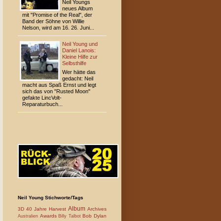
Neil Youngs
neues Album
mit "Promise of the Real", der
Band der Söhne von Willie
Nelson, wird am 16. 26. Juni...
Neil Young und
Daniel Lanois:
Kleine Hilfe zur
Selbsthilfe
Wer hätte das
gedacht: Neil
macht aus Spaß Ernst und legt
sich das von "Rusted Moon"
gefakte LincVolt-
Reparaturbuch...
Neil Young Stichworte/Tags
Album
3D
40 Jahre Harvest
Archives
Awards
Bob Dylan
Australien
Billy Talbot