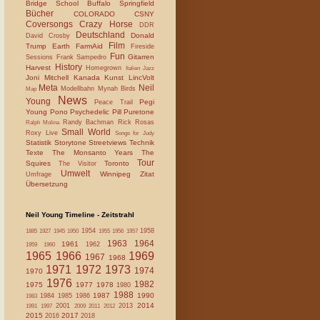
Bridge School
Buffalo Springfield
Bücher
COLORADO
CSNY
Coversongs
Crazy Horse
DDR
Deutschland
Donald
David Crosby
Film
Trump
Earth
FarmAid
Fireside
Fun
Gitarren
Sessions
Frank Sampedro
History
Harvest
Homegrown
Italien
Jazz
Joni Mitchell
Kanada
Kunst
LincVolt
Meta
Neil
Modellbahn
Mynah Birds
Map
News
Young
Pegi
Peace Trail
Young
Pono
Psychedelic Pill
Puretone
Randy Bachman
Rick Rosas
Ralph Molina
Small World
Roxy Live
Songs for Judy
Statistik
Storytone
Streetviews
Technik
Texte
The Monsanto Years
The
Tour
Squires
Toronto
The Visitor
Umwelt
Winnipeg
Zitat
Umfrage
Übersetzung
Neil Young Timeline - Zeitstrahl
1954
1958
1885
1927
1945
1950
1955
1956
1957
1963
1964
1961
1962
1959
1960
1965
1966
1969
1967
1968
1971
1972
1973
1974
1970
1976
1982
1975
1977
1978
1980
1988
1987
1990
1984
1985
1986
1983
2014
2001
2013
1991
1997
2009
2011
2012
2015
2017
2016
2018