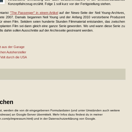
Konzeptfahrzeug erzählt. Folge 1 soll kurz vor der Fertigstellung stehen.
ntarist
"The Passenger" in einem Artikel
auf der News-Seite der Neil Young-Archives,
tete 2007. Damals begannen Neil Young und der Anfang 2010 verstorbene Produzent
ür einen Film. Seitdem seien hunderte Stunden Filmmaterial entstanden, das zwischen
planten Film sei dann gleich eine ganze Serie geworden. Wo und wann diese Serie zu
is dahin sollen Ausschnitte auf der Archivseite gestreamt werden.
lt aus der Garage
schen Autohersteller
cVolt durch die USA
ichen
, werden die von dir eingegebenen Formulardaten (und unter Umständen auch weitere
resse) an Google-Server übermittelt. Mehr Infos dazu findest du in meiner
n.com/p/impressum.html) und in der Datenschutzerklärung von Google.