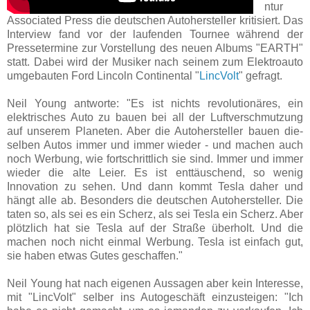
ntur
Associated Press die deutschen Autoher­steller kritisiert. Das
Interview fand vor der laufenden Tournee während der
Presse­termine zur Vorstellung des neuen Albums "EARTH"
statt. Dabei wird der Musiker nach seinem zum Elektro­auto
umgebauten Ford Lincoln Continental "
LincVolt
" gefragt.
Neil Young antworte: "Es ist nichts revolutionäres, ein
elektrisches Auto zu bauen bei all der Luftver­schmutzung
auf unserem Pla­neten. Aber die Auto­her­steller bauen die­
selben Autos immer und immer wieder - und machen auch
noch Werbung, wie fort­schrit­tlich sie sind. Immer und immer
wieder die alte Leier. Es ist enttäuschend, so wenig
Innovation zu sehen. Und dann kommt Tesla daher und
hängt alle ab. Besonders die deutschen Auto­hersteller. Die
taten so, als sei es ein Scherz, als sei Tesla ein Scherz. Aber
plötzlich hat sie Tesla auf der Straße überholt. Und die
machen noch nicht einmal Werbung. Tesla ist einfach gut,
sie haben etwas Gutes geschaffen."
Neil Young hat nach eigenen Aussagen aber kein Interesse,
mit "LincVolt" selber ins Auto­geschäft einzusteigen: "Ich