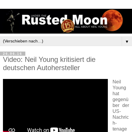
▼
26.06.16
Video: Neil Young kritisiert die
deutschen Autohersteller
Neil
Young
hat
gegenü
ber der
US-
Nachric
h­
tenage