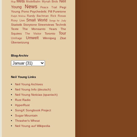
Meta
Neil
Modellbahn
Mynah Birds
Map
News
Young
Pegi
Peace Trail
Young
Pono
Psychedelic Pill
Puretone
Randy Bachman
Rick Rosas
Ralph Molina
Small World
Roxy Live
Songs for Judy
Statistik
Storytone
Streetviews
Technik
Texte
The Monsanto Years
The
Tour
Squires
Toronto
The Visitor
Umwelt
Winnipeg
Zitat
Umfrage
Übersetzung
Blog-Archiv
Neil Young Links
Neil Young Archives
Neil Young Info (deutsch)
Neil Young Noticias (spanisch)
Rust Radio
HyperRust
SongX Songbook Project
Sugar Mountain
Thrasher's Wheat
Neil Young auf Wikipedia