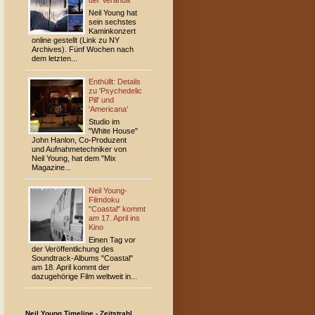
der Veranda
Neil Young hat
sein sechstes
Kaminkonzert
online gestellt (Link zu NY
Archives). Fünf Wochen nach
dem letzten...
Enthüllt: Details
zu 'Psychedelic
Pill' und
'Americana'
Studio im
"White House"
John Hanlon, Co-Produzent
und Aufnahmetechniker von
Neil Young, hat dem "Mix
Magazine...
Neil Young-
Filmdoku
"Coastal" kommt
am 17. April ins
Kino
Einen Tag vor
der Veröffentlichung des
Soundtrack-Albums "Coastal"
am 18. April kommt der
dazugehörige Film weltweit in...
Neil Young Timeline - Zeitstrahl