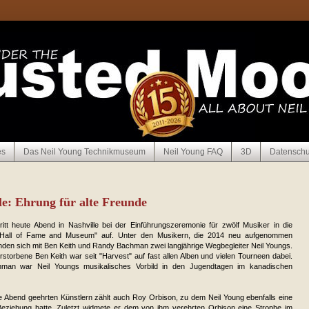
es
Das Neil Young Technikmuseum
Neil Young FAQ
3D
Datenschu
le: Ehrung für alte Freunde
ritt heute Abend in Nashville bei der Einführungszeremonie für zwölf Musiker in die
s Hall of Fame and Museum" auf. Unter den Musikern, die 2014 neu aufgenommen
nden sich mit Ben Keith und Randy Bachman zwei langjährige Wegbegleiter Neil Youngs.
storbene Ben Keith war seit "Harvest" auf fast allen Alben und vielen Tourneen dabei.
man war Neil Youngs musikalisches Vorbild in den Jugendtagen im kanadischen
e Abend geehrten Künstlern zählt auch Roy Orbison, zu dem Neil Young ebenfalls eine
eziehung hatte. Zuletzt widmete er dem von ihm verehrten Orbison eine Strophe im