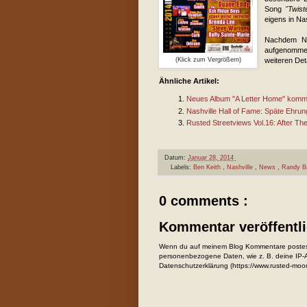
Song
"Twis
eigens in Na
Nachdem Ne
aufgenommen
(Klick zum Vergrößern)
weiteren Det
Ähnliche Artikel:
Neues Album "A Letter Home" komm
Nashville Hall of Fame: Späte Ehrun
Rusted Streetviews Vol.16: After Th
Datum:
Januar 28, 2014
Labels:
Ben Keith
,
Nashville
,
News
,
Randy 
0 comments :
Kommentar veröffentl
Wenn du auf meinem Blog Kommentare postest
personenbezogene Daten, wie z. B. deine IP-Ad
Datenschutzerklärung (https://www.rusted-moo