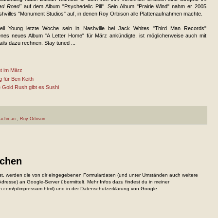
ted Road"
auf dem Album "Psychedelic Pill". Sein Album "Prairie Wind" nahm er 2005
shvilles "Monument Studios" auf, in denen Roy Orbison alle Plattenaufnahmen machte.
il Young letzte Woche sein in Nashville bei Jack Whites "Third Man Records"
es neues Album "A Letter Home" für März ankündigte, ist möglicherweise auch mit
ails dazu rechnen. Stay tuned ...
t im März
g für Ben Keith
e Gold Rush gibt es Sushi
Bachman
,
Roy Orbison
ichen
, werden die von dir eingegebenen Formulardaten (und unter Umständen auch weitere
resse) an Google-Server übermittelt. Mehr Infos dazu findest du in meiner
n.com/p/impressum.html) und in der Datenschutzerklärung von Google.