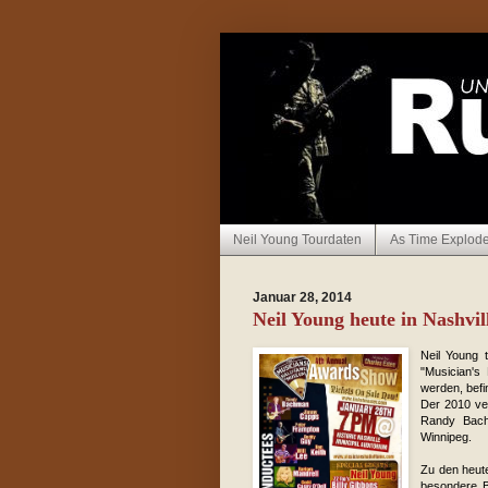
Neil Young Tourdaten
As Time Explod
Januar 28, 2014
Neil Young heute in Nashvil
Neil Young t
"Musician'
werden, befi
Der 2010 ver
Randy Bach
Winnipeg.
Zu den heut
besondere B