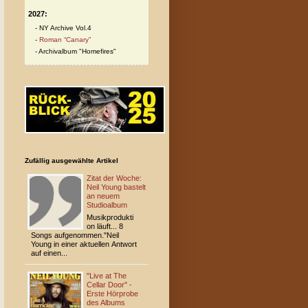
2027:
NY Archive Vol.4
Roman “Canary”
Archivalbum "Homefires"
Zufällig ausgewählte Artikel
Zitat der Woche:
Neil Young bastelt
an neuem
Studioalbum
Musikprodukti
on läuft... 8
Songs aufgenommen."Neil
Young in einer aktuellen Antwort
auf einen...
"Live at The
Cellar Door" -
Erste Hörprobe
des Albums