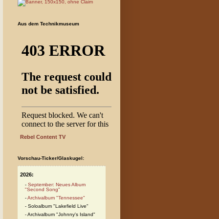
Aus dem Technikmuseum
Rebel Content TV
Vorschau-Ticker/Glaskugel:
2026:
September: Neues Album
"Second Song"
Archivalbum "Tennessee"
Soloalbum "Lakefield Live"
Archivalbum "Johnny's Island"