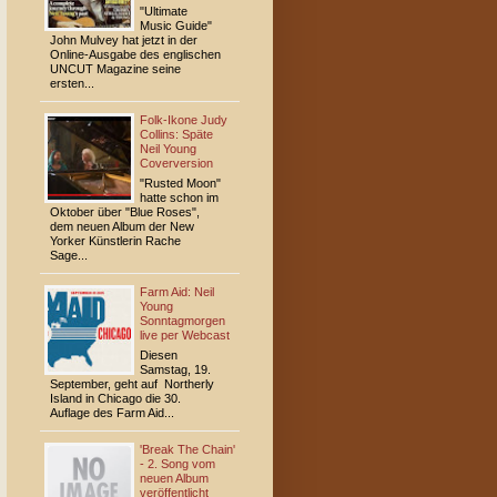
"Ultimate
Music Guide"
John Mulvey hat jetzt in der
Online-Ausgabe des englischen
UNCUT Magazine seine
ersten...
Folk-Ikone Judy
Collins: Späte
Neil Young
Coverversion
"Rusted Moon"
hatte schon im
Oktober über "Blue Roses",
dem neuen Album der New
Yorker Künstlerin Rache
Sage...
Farm Aid: Neil
Young
Sonntagmorgen
live per Webcast
Diesen
Samstag, 19.
September, geht auf Northerly
Island in Chicago die 30.
Auflage des Farm Aid...
'Break The Chain'
- 2. Song vom
neuen Album
veröffentlicht