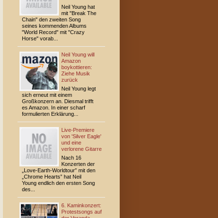
Neil Young hat
mit "Break The
Chain" den zweiten Song
seines kommenden Albums
"World Record" mit "Crazy
Horse" vorab...
Neil Young will
Amazon
boykottieren:
Ziehe Musik
zurück
Neil Young legt
sich erneut mit einem
Großkonzern an. Diesmal trifft
es Amazon. In einer scharf
formulierten Erklärung...
Live-Premiere
von 'Silver Eagle'
und eine
verlorene Gitarre
Nach 16
Konzerten der
„Love-Earth-Worldtour” mit den
„Chrome Hearts” hat Neil
Young endlich den ersten Song
des...
6. Kaminkonzert:
Protestsongs auf