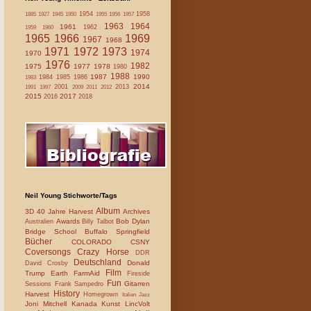
1954
1958
1885
1927
1945
1950
1955
1956
1957
1963
1964
1961
1962
1959
1960
1965
1966
1969
1967
1968
1971
1972
1973
1974
1970
1976
1982
1975
1977
1978
1980
1988
1987
1990
1984
1985
1986
1983
2014
2001
2013
1991
1997
2009
2011
2012
2015
2017
2016
2018
Neil Young Stichworte/Tags
Album
3D
40 Jahre Harvest
Archives
Awards
Bob Dylan
Australien
Billy Talbot
Bridge School
Buffalo Springfield
Bücher
COLORADO
CSNY
Coversongs
Crazy Horse
DDR
Deutschland
Donald
David Crosby
Film
Trump
Earth
FarmAid
Fireside
Fun
Gitarren
Sessions
Frank Sampedro
History
Harvest
Homegrown
Italien
Jazz
Joni Mitchell
Kanada
Kunst
LincVolt