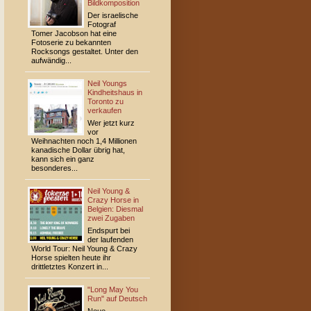
Bildkomposition
Der israelische
Fotograf
Tomer Jacobson hat eine
Fotoserie zu bekannten
Rocksongs gestaltet. Unter den
aufwändig...
Neil Youngs
Kindheitshaus in
Toronto zu
verkaufen
Wer jetzt kurz
vor
Weihnachten noch 1,4 Millionen
kanadische Dollar übrig hat,
kann sich ein ganz
besonderes...
Neil Young &
Crazy Horse in
Belgien: Diesmal
zwei Zugaben
Endspurt bei
der laufenden
World Tour: Neil Young & Crazy
Horse spielten heute ihr
drittletztes Konzert in...
"Long May You
Run" auf Deutsch