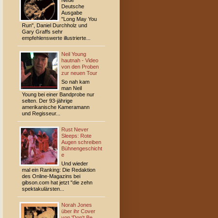
Neue
Deutsche
Ausgabe
"Long May You
Run", Daniel Durchholz und
Gary Graffs sehr
empfehlenswerte illustrierte...
Neil Young
hautnah - Video
von den Proben
zur neuen Tour
So nah kam
man Neil
Young bei einer Bandprobe nur
selten. Der 93-jährige
amerikanische Kameramann
und Regisseur...
Rust Never
Sleeps: Rote
Augen schreiben
Bühnengeschicht
e
Und wieder
mal ein Ranking: Die Redaktion
des Online-Magazins bei
gibson.com hat jetzt "die zehn
spektakulärsten...
Norah Jones
über ihr Cover
von 'Don't Be