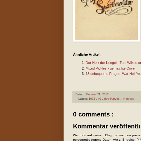
Ähnliche Artikel:
Der Herr der Kringel - Tom Wilkes 
Mixed Pickles - gemischte Cover
13 unbequeme Fragen: War Neil You
Datum:
Februar 21, 2012
Labels:
1972
,
40 Jahre Harvest
,
Harvest
0 comments :
Kommentar veröffentl
Wenn du auf meinem Blog Kommentare postest
personenbezogene Daten, wie z. B. deine IP-Ad