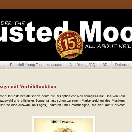
es
Das Neil Young Technikmuseum
Neil Young FAQ
3D
Datenschu
ign mit Vorbildfunktion
 von "Harvest" beeinflusst bis heute die Rezeption von Neil Youngs Musik. Das von Tom
arbauswahl und stilisierter Sonne ist fast schon zu einem Markenzeichen des Musikers
Hier ist eine Auswahl an Logos, Plakaten und Coverdesigns, die sich auf "Harvest"