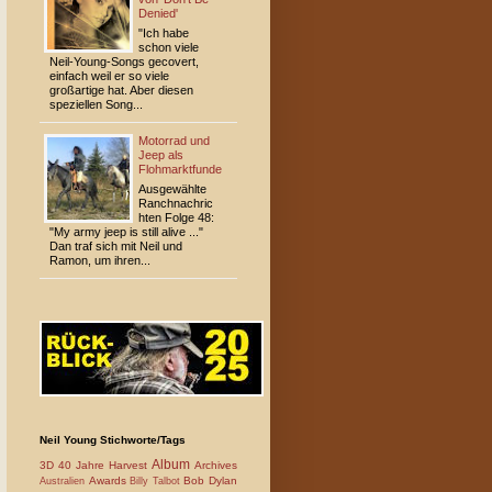
Denied'
"Ich habe
schon viele
Neil-Young-Songs gecovert,
einfach weil er so viele
großartige hat. Aber diesen
speziellen Song...
Motorrad und
Jeep als
Flohmarktfunde
Ausgewählte
Ranchnachric
hten Folge 48:
"My army jeep is still alive ..."
Dan traf sich mit Neil und
Ramon, um ihren...
Neil Young Stichworte/Tags
Album
3D
40 Jahre Harvest
Archives
Awards
Bob Dylan
Australien
Billy Talbot