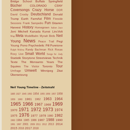
Bridge School
Buffalo Springfield
Bücher
COLORADO
CSNY
Coversongs
Crazy Horse
DDR
Deutschland
Donald
David Crosby
Film
Trump
Earth
FarmAid
Fireside
Fun
Gitarren
Sessions
Frank Sampedro
History
Harvest
Homegrown
Italien
Jazz
Joni Mitchell
Kanada
Kunst
LincVolt
Meta
Neil
Modellbahn
Mynah Birds
Map
News
Young
Pegi
Peace Trail
Young
Pono
Psychedelic Pill
Puretone
Randy Bachman
Rick Rosas
Ralph Molina
Small World
Roxy Live
Songs for Judy
Statistik
Storytone
Streetviews
Technik
Texte
The Monsanto Years
The
Tour
Squires
Toronto
The Visitor
Umwelt
Winnipeg
Zitat
Umfrage
Übersetzung
Neil Young Timeline - Zeitstrahl
1954
1958
1885
1927
1945
1950
1955
1956
1957
1963
1964
1961
1962
1959
1960
1965
1966
1969
1967
1968
1971
1972
1973
1974
1970
1976
1982
1975
1977
1978
1980
1988
1987
1990
1984
1985
1986
1983
2014
2001
2013
1991
1997
2009
2011
2012
2015
2017
2016
2018