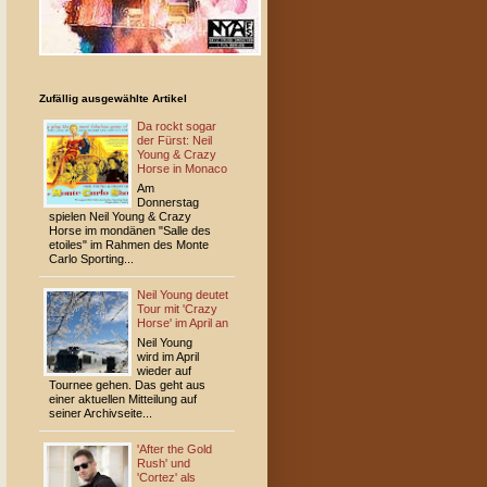
Zufällig ausgewählte Artikel
Da rockt sogar
der Fürst: Neil
Young & Crazy
Horse in Monaco
Am
Donnerstag
spielen Neil Young & Crazy
Horse im mondänen "Salle des
etoiles" im Rahmen des Monte
Carlo Sporting...
Neil Young deutet
Tour mit 'Crazy
Horse' im April an
Neil Young
wird im April
wieder auf
Tournee gehen. Das geht aus
einer aktuellen Mitteilung auf
seiner Archivseite...
'After the Gold
Rush' und
'Cortez' als