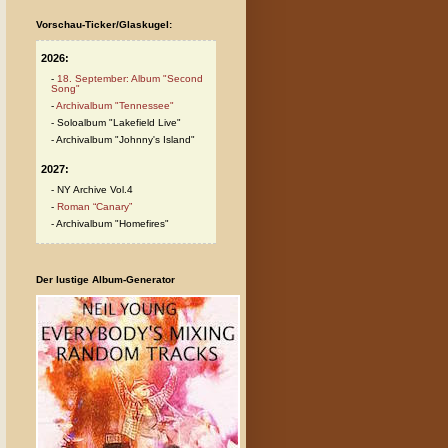
Vorschau-Ticker/Glaskugel:
2026:
18. September: Album "Second
Song"
Archivalbum "Tennessee"
Soloalbum "Lakefield Live"
Archivalbum "Johnny's Island"
2027:
NY Archive Vol.4
Roman “Canary”
Archivalbum "Homefires"
Der lustige Album-Generator