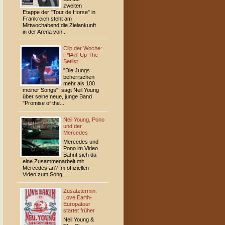
zweiten
Etappe der "Tour de Horse" in
Frankreich steht am
Mittwochabend die Zielankunft
in der Arena von...
Clip der Woche:
F*!#in' Up The
Setlist
"Die Jungs
beherr­­schen
mehr als 100
meiner Songs", sagt Neil Young
über seine neue, junge Band
"Promise of the...
Neil Young, Pono
und der
Mercedes
Mercedes und
Pono im Video
Bahnt sich da
eine Zusammenarbeit mit
Mercedes an? Im offiziellen
Video zum Song...
Zusatztermin:
Love Earth-
Europatour
startet früher
Neil Young &