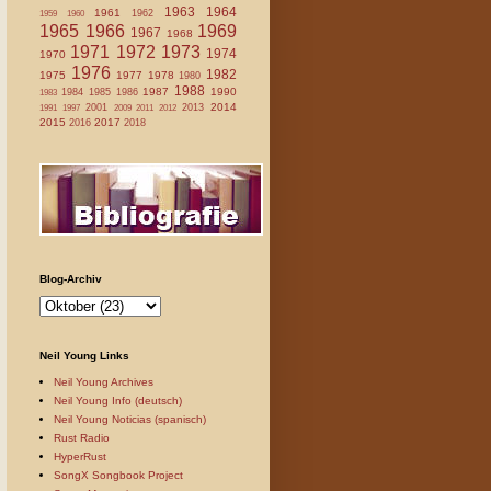
1963
1964
1961
1962
1959
1960
1965
1966
1969
1967
1968
1971
1972
1973
1974
1970
1976
1982
1975
1977
1978
1980
1988
1987
1990
1984
1985
1986
1983
2014
2001
2013
1991
1997
2009
2011
2012
2015
2017
2016
2018
Blog-Archiv
Neil Young Links
Neil Young Archives
Neil Young Info (deutsch)
Neil Young Noticias (spanisch)
Rust Radio
HyperRust
SongX Songbook Project