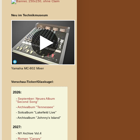
Neu im Technikmuseum
Yamaha MC-802 Mixer
Vorschau-Ticker/Glaskugel:
2026:
September: Neues Album
"Second Song"
Archivalbum "Tennessee"
Soloalbum "Lakefield Live"
Archivalbum "Johnny's Island"
2027:
NY Archive Vol.4
Roman “Canary”