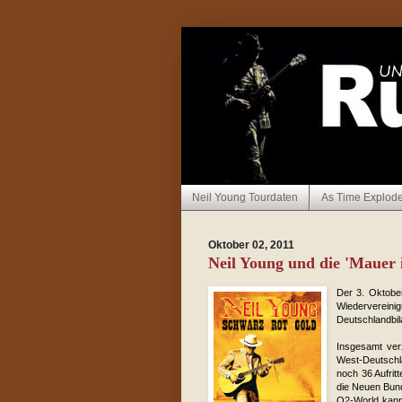
Neil Young Tourdaten
As Time Explod
Oktober 02, 2011
Neil Young und die 'Mauer
Der 3. Oktober
Wiedervereinig
Deutschlandbil
Insgesamt ver
West-Deutschl
noch 36 Aufrit
die Neuen Bunde
O2-World kann 