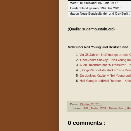
West-Deutschland 1976 bis 1990:
Deutschland gesamt 1990 bis 2011:
davon Neue Bundesländer und Ost-Berlin:
(Quelle: sugarmountain.org)
Mehr über Neil Young und Deutschland:
Vor 35 Jahren: Neil Youngs erstes K
'Checkpoint Shakey' - Neil Young un
Auch Hülchrath hat "A Treasure" - I
„Bridge-School-Verstärker“ aus Deu
Ein dunkles Kapitel – Neil Young un
Neil Young ist offiziell Rentner – Kei
Datum:
Oktober 02, 2011
Labels:
1982
,
Berlin
,
DDR
,
Deutschland
,
Hi
0 comments :