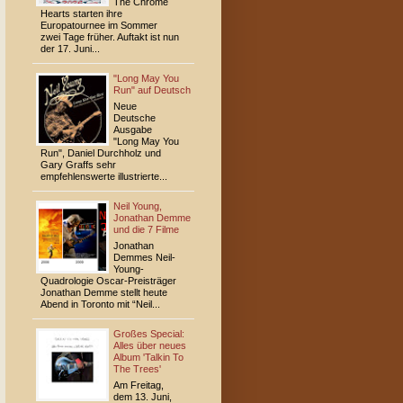
The Chrome
Hearts starten ihre
Europatournee im Sommer
zwei Tage früher. Auftakt ist nun
der 17. Juni...
"Long May You
Run" auf Deutsch
Neue
Deutsche
Ausgabe
"Long May You
Run", Daniel Durchholz und
Gary Graffs sehr
empfehlenswerte illustrierte...
Neil Young,
Jonathan Demme
und die 7 Filme
Jonathan
Demmes Neil-
Young-
Quadrologie Oscar-Preisträger
Jonathan Demme stellt heute
Abend in Toronto mit “Neil...
Großes Special:
Alles über neues
Album 'Talkin To
The Trees'
Am Freitag,
dem 13. Juni,