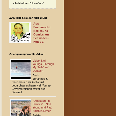
Archivalbum "Homefires"
Zufälliger Spaß mit Neil Young
Aus
Frauensicht:
Neil Young
Comics aus
Schweden -
Folge 1
Zufällig ausgewählte Artikel
Video: Neil
Youngs 'Through
My Sails' auf
Deutsch
Auch
Johannes &
Klaus bauen ihr Archiv mit
deutschsprachigen Neil Young-
Cover­ver­sio­nen weiter aus.
Diesmal...
"Dinosaurs In
Shrines" - Neil
Young und Patti
Smith in Nimes
Bei der