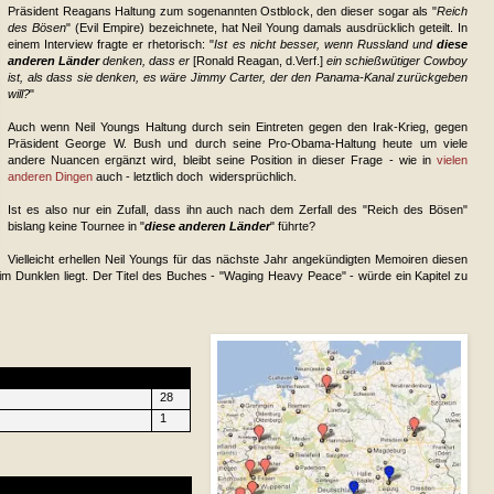
Präsident Reagans Haltung zum sogenannten Ostblock, den dieser sogar als "
Reich
des Bösen
" (Evil Empire) bezeichnete, hat Neil Young damals ausdrücklich geteilt. In
einem Interview fragte er rhetorisch: "
Ist es nicht besser, wenn Russland und
diese
anderen Länder
denken, dass er
[Ronald Reagan, d.Verf.]
ein schießwütiger Cowboy
ist, als dass sie denken, es wäre Jimmy Carter, der den Panama-Kanal zurückgeben
will?
"
Auch wenn Neil Youngs Haltung durch sein Eintreten gegen den Irak-Krieg, gegen
Präsident George W. Bush und durch seine Pro-Obama-Haltung heute um viele
andere Nuancen ergänzt wird, bleibt seine Position in dieser Frage - wie in
vielen
anderen Dingen
auch - letztlich doch widersprüchlich.
Ist es also nur ein Zufall, dass ihn auch nach dem Zerfall des "Reich des Bösen"
bislang keine Tournee in "
diese anderen Länder
" führte?
Vielleicht erhellen Neil Youngs für das nächste Jahr angekündigten Memoiren diesen
im Dunklen liegt. Der Titel des Buches - "Waging Heavy Peace" - würde ein Kapitel zu
28
1