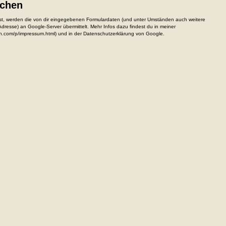
ichen
, werden die von dir eingegebenen Formulardaten (und unter Umständen auch weitere
resse) an Google-Server übermittelt. Mehr Infos dazu findest du in meiner
n.com/p/impressum.html) und in der Datenschutzerklärung von Google.