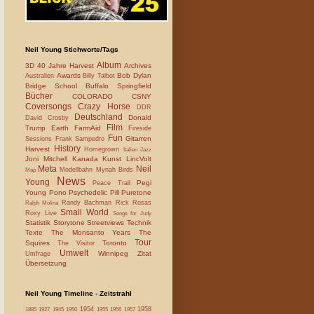
Neil Young Stichworte/Tags
Album
3D
40 Jahre Harvest
Archives
Awards
Bob Dylan
Australien
Billy Talbot
Bridge School
Buffalo Springfield
Bücher
COLORADO
CSNY
Coversongs
Crazy Horse
DDR
Deutschland
Donald
David Crosby
Film
Trump
Earth
FarmAid
Fireside
Fun
Gitarren
Sessions
Frank Sampedro
History
Harvest
Homegrown
Italien
Jazz
Joni Mitchell
Kanada
Kunst
LincVolt
Meta
Neil
Modellbahn
Mynah Birds
Map
News
Young
Pegi
Peace Trail
Young
Pono
Psychedelic Pill
Puretone
Randy Bachman
Rick Rosas
Ralph Molina
Small World
Roxy Live
Songs for Judy
Statistik
Storytone
Streetviews
Technik
Texte
The Monsanto Years
The
Tour
Squires
Toronto
The Visitor
Umwelt
Winnipeg
Zitat
Umfrage
Übersetzung
Neil Young Timeline - Zeitstrahl
1954
1958
1885
1927
1945
1950
1955
1956
1957