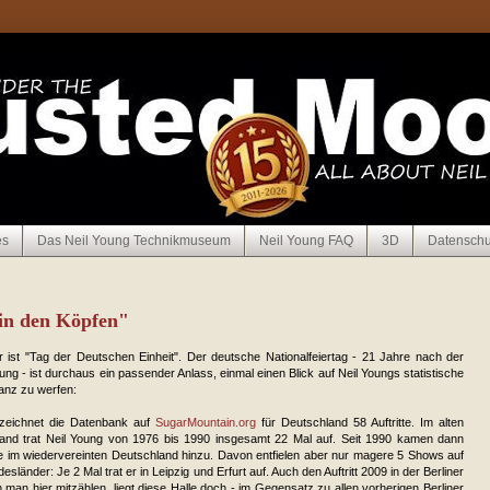
es
Das Neil Young Technikmuseum
Neil Young FAQ
3D
Datenschu
 in den Köpfen"
 ist "Tag der Deutschen Einheit". Der deutsche Nationalfeiertag - 21 Jahre nach der
ung - ist durchaus ein passender Anlass, einmal einen Blick auf Neil Youngs statistische
anz zu werfen:
zeichnet die Datenbank auf
SugarMountain.org
für Deutschland 58 Auftritte. Im alten
and trat Neil Young von 1976 bis 1990 insgesamt 22 Mal auf. Seit 1990 kamen dann
te im wiedervereinten Deutschland hinzu. Davon entfielen aber nur magere 5 Shows auf
sländer: Je 2 Mal trat er in Leipzig und Erfurt auf. Auch den Auftritt 2009 in der Berliner
man hier mitzählen, liegt diese Halle doch - im Gegensatz zu allen vorherigen Berliner