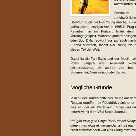
Auftrittsorten 
Überhaup
sprichwörtlic
Köpfen
“ auch bei Neil Young durchaus e
außer einem einzigen Auftritt 1995 in Prag 
Kanadier nie ein Konzert hinter dem 
Vorhang“ gespielt. Während andere Kollegen
oder Bob Dylan sowohl vor als auch nach 
Europa auftraten, macht Neil Young bis
diesen Teil der Welt.
Dabei ist die Fan-Basis und der Musikmar
Polen, Ungarn oder Russland ökono
uninteressanter, als andere von ihm 
Südamerika, Neuseeland oder Japan.
Mögliche Gründe
In den 80er Jahren hatte Neil Young auf de
Reagan ergriffen. Im Rückblick zeichnet er
was er über die Werte der Familie und 
Interview mit dem 'Wall Street Journal'.
"
Es gab viele gute Dinge über Ronald Reag
denen man nicht einverstanden ist, ist man 
Nicht einverstanden war Neil Young etwa mit