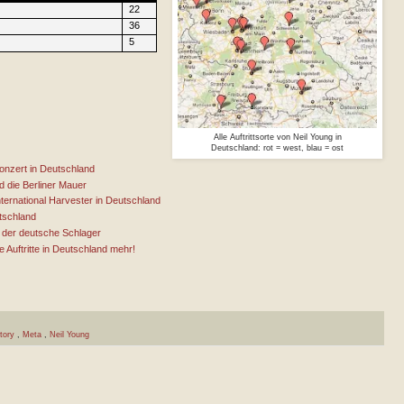
22
36
5
Alle Auftrittsorte von Neil Young in
Deutschland: rot = west, blau = ost
onzert in Deutschland
d die Berliner Mauer
nternational Harvester in Deutschland
tschland
d der deutsche Schlager
ne Auftritte in Deutschland mehr!
story
,
Meta
,
Neil Young