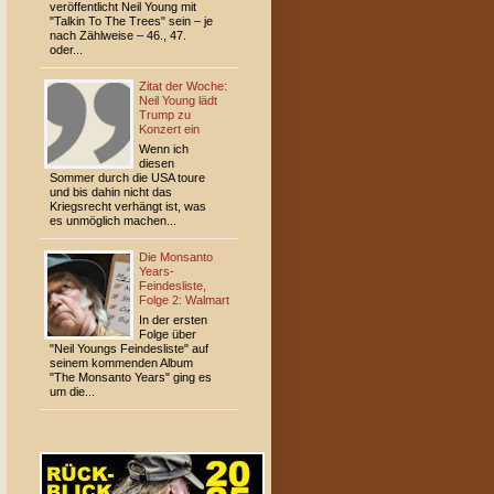
veröffentlicht Neil Young mit
"Talkin To The Trees" sein – je
nach Zählweise – 46., 47.
oder...
Zitat der Woche:
Neil Young lädt
Trump zu
Konzert ein
Wenn ich
diesen
Sommer durch die USA toure
und bis dahin nicht das
Kriegsrecht verhängt ist, was
es unmöglich machen...
Die Monsanto
Years-
Feindesliste,
Folge 2: Walmart
In der ersten
Folge über
"Neil Youngs Feindesliste" auf
seinem kommenden Album
"The Monsanto Years" ging es
um die...