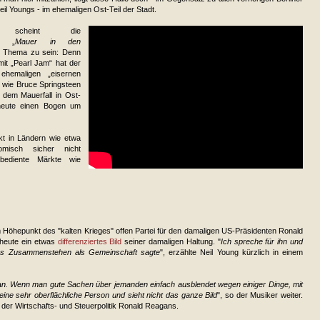
Neil Youngs - im ehemaligen Ost-Teil der Stadt.
t scheint die
he „
Mauer in den
in Thema zu sein: Denn
mit „Pearl Jam“ hat der
ehemaligen „eisernen
 wie Bruce Springsteen
dem Mauerfall in Ost-
 heute einen Bogen um
kt in Ländern wie etwa
misch sicher nicht
bediente Märkte wie
m Höhepunkt des "kalten Krieges" offen Partei für den damaligen US-Präsidenten Ronald
 heute ein etwas
differenziertes Bild
seiner damaligen Haltung. "
Ich spreche für ihn und
das Zusammenstehen als Gemeinschaft sagte
", erzählte Neil Young kürzlich in einem
an. Wenn man gute Sachen über jemanden einfach ausblendet wegen einiger Dinge, mit
eine sehr oberflächliche Person und sieht nicht das ganze Bild
", so der Musiker weiter.
 der Wirtschafts- und Steuerpolitik Ronald Reagans.