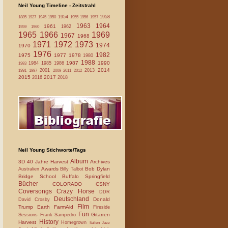
Neil Young Timeline - Zeitstrahl
1954
1958
1885
1927
1945
1950
1955
1956
1957
1963
1964
1961
1962
1959
1960
1965
1966
1969
1967
1968
1971
1972
1973
1974
1970
1976
1982
1975
1977
1978
1980
1988
1987
1990
1984
1985
1986
1983
2014
2001
2013
1991
1997
2009
2011
2012
2015
2017
2016
2018
Neil Young Stichworte/Tags
Album
3D
40 Jahre Harvest
Archives
Awards
Bob Dylan
Australien
Billy Talbot
Bridge School
Buffalo Springfield
Bücher
COLORADO
CSNY
Coversongs
Crazy Horse
DDR
Deutschland
Donald
David Crosby
Film
Trump
Earth
FarmAid
Fireside
Fun
Gitarren
Sessions
Frank Sampedro
History
Harvest
Homegrown
Italien
Jazz