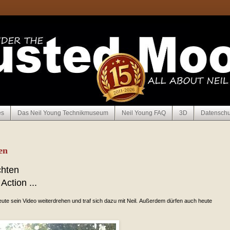
es
Das Neil Young Technikmuseum
Neil Young FAQ
3D
Datenschu
en
chten
ction ...
ute sein Video weiterdrehen und traf sich dazu mit Neil. Außerdem dürfen auch heute