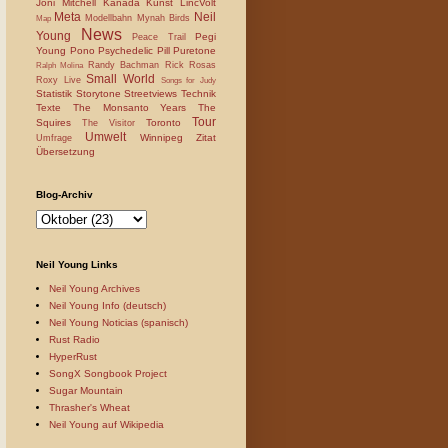
Joni Mitchell
Kanada
Kunst
LincVolt
Meta
Neil
Modellbahn
Mynah Birds
Map
News
Young
Pegi
Peace Trail
Young
Pono
Psychedelic Pill
Puretone
Randy Bachman
Rick Rosas
Ralph Molina
Small World
Roxy Live
Songs for Judy
Statistik
Storytone
Streetviews
Technik
Texte
The Monsanto Years
The
Tour
Squires
Toronto
The Visitor
Umwelt
Winnipeg
Zitat
Umfrage
Übersetzung
Blog-Archiv
Neil Young Links
Neil Young Archives
Neil Young Info (deutsch)
Neil Young Noticias (spanisch)
Rust Radio
HyperRust
SongX Songbook Project
Sugar Mountain
Thrasher's Wheat
Neil Young auf Wikipedia