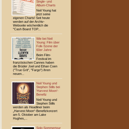
Single- und
Album-Charts
Neil Young hat
jetzt seine
eigenen Charts! Seit heute
werden auf der Archiv-
Webseite wöchentlich die
"Cash Board TOP...
Wie bei Neil
Young: Film über
Folk-Szene der
60er Jahre
Beim Film-
Festival im
französischen Cannes haben
die Brüder Joel und Ethan Coen
("True Grit", "Fargo") ihren
neuen...
Neil Young und
Stephen Stills bei
'Harvest Moon'-
Benefiz
Neil Young und
Stephen Stills
werden als Headliner beim
„Harvest Moon“-Benefizkonzert
am 5. Oktober am Lake
Hughes,...
Solo-Sommertour