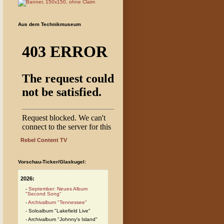
Aus dem Technikmuseum
Rebel Content TV
Vorschau-Ticker/Glaskugel:
2026:
September: Neues Album
"Second Song"
Archivalbum "Tennessee"
Soloalbum "Lakefield Live"
Archivalbum "Johnny's Island"