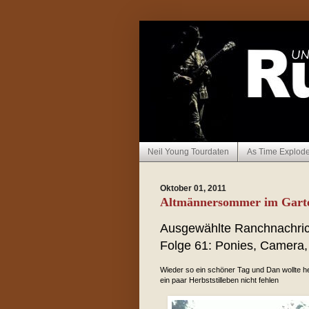
Neil Young Tourdaten
As Time Explod
Oktober 01, 2011
Altmännersommer im Gart
Ausgewählte Ranchnachri
Folge 61: Ponies, Camera, A
Wieder so ein schöner Tag und Dan wollte he
ein paar Herbststilleben nicht fehlen