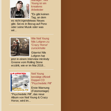
Manager: Neil
Young ist ein
kreatives
Arbeitstier
"Es gibt keinen
Tag, an dem
es nicht irgend­etwas Neues
gibt. Sei es in Bezug auf Pono
oder seine Musik oder was
wir...
Wie Neil Young
Nils Lofgren zu
'Crazy Horse'
zurückholte
Gitarrist Nils
Lofgren hat
jetzt in einem Interview mit Andy
Greene vom Rolling Stone
erzählt, wie er im Mai 2018...
Neil Young
bestätigt offiziell
Doppel-CD
"Psychedelic Pill"
Erste Warnung
(Fotomontage)
"Psychedelic Pill", das neue
Album von Neil Young & Crazy
Horse, wird im...