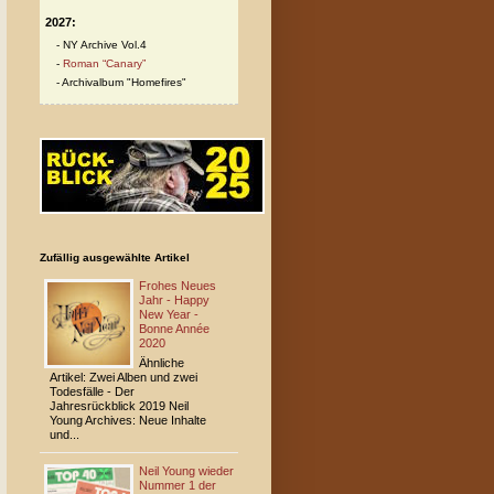
2027:
NY Archive Vol.4
Roman “Canary”
Archivalbum "Homefires"
Zufällig ausgewählte Artikel
Frohes Neues
Jahr - Happy
New Year -
Bonne Année
2020
Ähnliche
Artikel: Zwei Alben und zwei
Todesfälle - Der
Jahresrückblick 2019 Neil
Young Archives: Neue Inhalte
und...
Neil Young wieder
Nummer 1 der