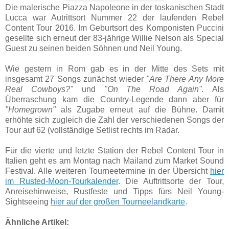
Die malerische Piazza Napoleone in der toskanischen Stadt
Lucca war Autrittsort Nummer 22 der laufenden Rebel
Content Tour 2016. Im Geburtsort des Komponisten Puccini
gesellte sich erneut der 83-jährige Willie Nelson als Special
Guest zu seinen beiden Söhnen und Neil Young.
Wie gestern in Rom gab es in der Mitte des Sets mit
insgesamt 27 Songs zunächst wieder
"Are There Any More
Real Cowboys?"
und
"On The Road Again".
Als
Überraschung kam die Country-Legende dann aber für
"Homegrown"
als Zugabe erneut auf die Bühne. Damit
erhöhte sich zugleich die Zahl der verschiedenen Songs der
Tour auf 62 (vollständige Setlist rechts im Radar.
Für die vierte und letzte Station der Rebel Content Tour in
Italien geht es am Montag nach Mailand zum Market Sound
Festival. Alle weiteren Tourneetermine in der Übersicht
hier
im Rusted-Moon-Tourkalender
. Die Auftrittsorte der Tour,
Anreisehinweise, Rustfeste und Tipps fürs Neil Young-
Sightseeing
hier auf der großen Tourneelandkarte
.
Ähnliche Artikel: