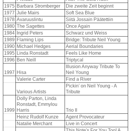
1975
Barbara Stromberger
Die zweite Zeit beginnt
1977
Julie Mairs
Soft Sea Blue
1978
Avaruuslintu
Siitä Jossain Päätettiin
1980
The Sagettes
Once Again
1984
Ingrid Peters
Schwarz und Weiss
1989
Flaming Lips
Bridge: Tribute Neil Young
1990
Michael Hedges
Aerial Boundaries
1995
Linda Ronstadt
Feels Like Home
1996
Ben Neill
Triptycal
Illusion Anyway Tribute To
1997
Hisa
Neil Young
Valerie Carter
Find a River
Pickin' on Neil Young - A
Various Artists
Tribute
Dolly Parton, Linda
Ronstadt, Emmylou
1999
Harris
Trio II
Heinz Rudolf Kunze
Agent Provocateur
Natalie Merchant
Live in Concert
This Note's For You Too! A