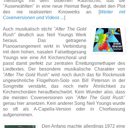
Titelsongs mit dem silbernen Raumschiff, das die
"Auserwählten" in eine neue Heimat fliegt, deutet den Plot
des nie realisierten Kinowerks an. [
Weiter mit
Coverversionen und Videos ...
]
Auch musikalisch sticht
"After The Gold
Rush"
deutlich aus Neil Youngs Werk
heraus. Das getragene
Pianoarrangement wirkt in Verbindung
mit dem hohen, nasalen Falsettogesang
Youngs wie eine Art Kirchenchoral und
passt damit perfekt zur zentralen Errettungsmethaper des
Liedtextes. Der besondere musikalische Charakter von
"After The Gold Rush"
wird noch durch das für Rockmusik
ungewöhnliche Flügelhorn-Solo von Bill Peterson in der
Songmitte verstärkt, das noch mehr Ähnlichkeit zu
Kirchenchorälen heraufbeschwört. Kein Wunder also, dass
die meisten Coverversionen von
"After The Gold Rush"
genau hier ansetzen. Kein anderer Song Neil Youngs wurde
so oft als A-Capella-Version oder in Chorfassung
aufgenommen.
Den Anfang machte allerdings 1972 eine