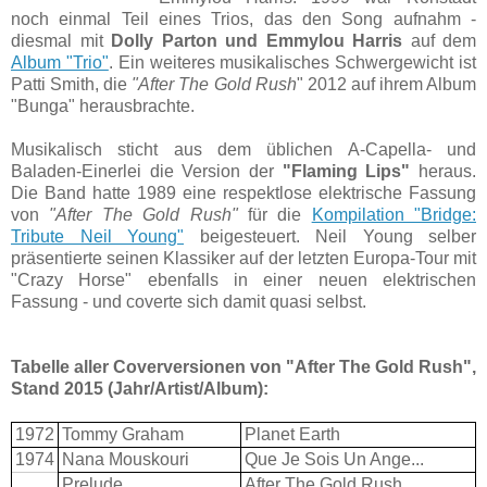
noch einmal Teil eines Trios, das den Song aufnahm -
diesmal mit
Dolly Parton und Emmylou Harris
auf dem
Album "Trio"
. Ein weiteres musikalisches Schwergewicht ist
Patti Smith, die
"After The Gold Rush
" 2012 auf ihrem Album
"Bunga" herausbrachte.
Musikalisch sticht aus dem üblichen A-Capella- und
Baladen-Einerlei die Version der
"Flaming Lips"
heraus.
Die Band hatte 1989 eine respektlose elektrische Fassung
von
"After The Gold Rush"
für die
Kompilation "Bridge:
Tribute Neil Young"
beigesteuert. Neil Young selber
präsentierte seinen Klassiker auf der letzten Europa-Tour mit
"Crazy Horse" ebenfalls in einer neuen elektrischen
Fassung - und coverte sich damit quasi selbst.
Tabelle aller Coverversionen von "After The Gold Rush",
Stand 2015 (Jahr/Artist/Album):
1972
Tommy Graham
Planet Earth
1974
Nana Mouskouri
Que Je Sois Un Ange...
Prelude
After The Gold Rush