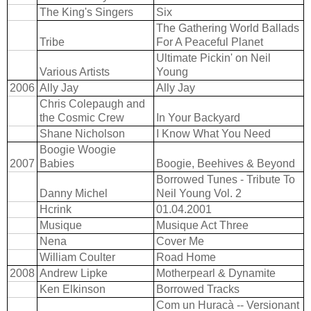
The King's Singers
Six
The Gathering World Ballads
Tribe
For A Peaceful Planet
Ultimate Pickin' on Neil
Various Artists
Young
2006
Ally Jay
Ally Jay
Chris Colepaugh and
the Cosmic Crew
In Your Backyard
Shane Nicholson
I Know What You Need
Boogie Woogie
2007
Babies
Boogie, Beehives & Beyond
Borrowed Tunes - Tribute To
Danny Michel
Neil Young Vol. 2
Hcrink
01.04.2001
Musique
Musique Act Three
Nena
Cover Me
William Coulter
Road Home
2008
Andrew Lipke
Motherpearl & Dynamite
Ken Elkinson
Borrowed Tracks
Com un Huracà -- Versionant