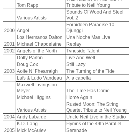
Tom Rapp
Tribute to Neil Young
Sounds Of Wood And Steel
Various Artists
Vol. 2
Forbidden Paradise 10
2000
Angel
Djunggi
Los Hermanos Dalton
Una Noche Mas Live
2001
Michael Chapdelaine
Replay
2002
Angels of the North
Tyneside Talent
Dolly Parton
Live And Well
Doug Cox
Still Lazy
2003
Aoife Ní Fhearraigh
The Turning of the Tide
Laïs & Ludo Vandeau
A la capella
Maxwell Livingston
Meyer
The Time Has Come
Michael Higgins
Home Again
Rusted Moon: The String
Various Artists
Quartet Tribute to Neil Young
2004
Andy Labarge
Uncle Neil Live in the Studio
K.D. Lang
Hymns of the 49th Parallel
2005
Mick McAuley
Serenade