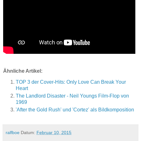
Ähnliche Artikel:
TOP 3 der Cover-Hits: Only Love Can Break Your
Heart
The Landlord Disaster - Neil Youngs Film-Flop von
1969
'After the Gold Rush' und 'Cortez' als Bildkomposition
ralfboe
Datum:
Februar 10, 2015