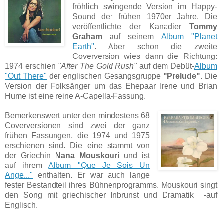
fröhlich swingende Version im Happy-
Sound der frühen 1970er Jahre. Die
veröffentlichte der Kanadier
Tommy
Graham
auf seinem
Album "Planet
Earth"
. Aber schon die zweite
Coverversion wies dann die Richtung:
1974 erschien
"After The Gold Rush"
auf dem Debüt-
Album
"Out There"
der englischen Gesangsgruppe
"Prelude"
. Die
Version der Folksänger um das Ehepaar Irene und Brian
Hume ist eine reine A-Capella-Fassung.
Bemerkenswert unter den mindestens 68
Coverversionen sind zwei der ganz
frühen Fassungen, die 1974 und 1975
erschienen sind. Die eine stammt von
der Griechin
Nana Mouskouri
und ist
auf ihrem
Album "Que Je Sois Un
Ange..."
enthalten. Er war auch lange
fester Bestandteil ihres Bühnenprogramms. Mouskouri singt
den Song mit griechischer Inbrunst und Dramatik -auf
Englisch.