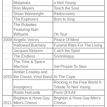
Matamala
a Neil Young
Ron Meyers
Touch the Soul
Sloan Wainwright
Rediscovery
The Euphorics
Born to Sing
The Rubettes
Featuring Alan
Williams
On Tour
2009
Angelic Voices
Peace Of Mind
Hallowed Butchery
Funeral Rites For The Living
Jacques Stotzem
Catch the Spirit
The Endless
Somniloquy
The Time & Space
Machine
Set Phazer To Stun
Amber Crowley and
2010
the Classic Vinyl Band
At The Cape
Rocking in the Free World A
Insurgency
Tribute To Neil Young
Robin Holcomb
Point Of It All
Brighton & Hove Gay
Brighton & Hove Gay Men's
2011
Men's Chorus
Chorus