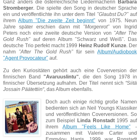
Ganz anders die österreichische Liedermacherin
Barbara
Stromberger
. Die spielte den Song in deutscher Sprache
ein und veröffentlichte ihn unter dem Titel
"Glaubst Du?"
auf
ihrem
Album "Die zweite Zeit beginnt"
von 1975. Neun
Jahre später erschien dann mit
"Morgenrot"
von Ingrid
Peters noch eine zweite deutsche Version von
"After The
Gold Rush"
auf deren Album "Schwarz und Weiß". Das
deutsche Trio perfekt macht 1999
Heinz Rudolf Kunze
. Der
nahm
"After The Gold Rush"
für sein
Album/Audiobook
"Agent Provocateur"
auf.
Zu den Kuriositäten gehört auch eine Coverversion der
finnischen Band
“Avaruuslintu“
, die den Song 1978 in
finnischer Übersetzung aufnahm. Der Titel nennt sich
“Siitä
Jossain Päätettiin“
, das Album ebenfalls.
Doch auch einige richtig große Namen
bedienten sich an Neil Youngs Klassiker
und veröffentlichten Coverversionen. So
zum Beispiel
Linda Ronstadt
1995 auf
ihrem
Album "Feels Like Home"
-
zusammen mit Valerie Carter und
Emmylou Harris. 1999 war Ronstadt