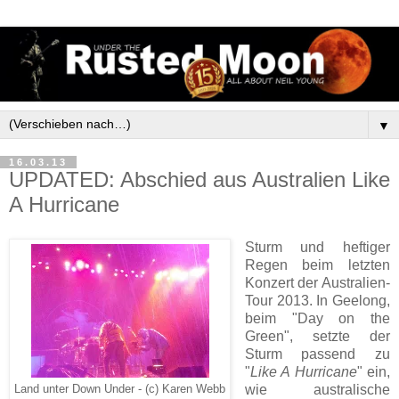
▼
16.03.13
UPDATED: Abschied aus Australien Like
A Hurricane
Sturm und heftiger
Regen beim letzten
Konzert der Australien-
Tour 2013. In Geelong,
beim "Day on the
Green", setzte der
Sturm passend zu
"
Like A Hurricane
" ein,
wie australische
Land unter Down Under - (c) Karen Webb