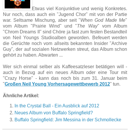
Etwas viel Konjunktive und wenig Konkretes.
Nur noch, dass auch ein "Jugend Chor" mit von der Partie
war. Seltsame Mischung, aber seit "
When God Made Me
"
vom Album "Prairie Wind" und "
The Way
" vom Album
"Chrom Dreams II" sind Chöre ja fast zum festen Bestandteil
von Neil Youngs Studioalben geworden. Befeuert werden
die Gerüchte noch vom allseits bekannten Insider "Archive
Guy", der auf sozialen Netzwerken streut, das Album schon
gehört zu haben. Abwarten ...
Wer sich einmal selber als Kaffeesatzleser betätigen will -
auch in Bezug auf ein neues Album oder eine Tour mit
"Crazy Horse" - kann das noch bis zum 31. Januar beim
"
Großen Neil Young Vorhersagewettbewerb 2012
" tun.
Ähnliche Artikel:
In the Crystal Ball - Ein Ausblick auf 2012
Neues Album von Buffalo Springfield?
Buffalo Springfield: Jim Messina in der Schmollecke