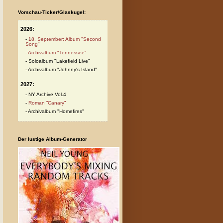
Vorschau-Ticker/Glaskugel:
2026:
18. September: Album "Second
Song"
Archivalbum "Tennessee"
Soloalbum "Lakefield Live"
Archivalbum "Johnny's Island"
2027:
NY Archive Vol.4
Roman “Canary”
Archivalbum "Homefires"
Der lustige Album-Generator