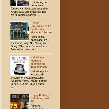
Neil Young hat
heute sein
fünftes Kaminkonzert auf seiner
Archivseite online gestellt. Die
als "Fireside Session -...
Rusted
Streetviews Vol.7:
Die Bar der
einsamen Herzen
"Step aside,
open wide. It's
the loner", singt Neil Young im
Song "The Loner" von seinem
Debutalbum aus dem...
Neil Youngs
Memoiren
kommen als
Taschenbuch
Neil Youngs im
letzten Jahr
erschienene Autobiographie
"Waging Heavy Peace" kommt
in den USA am 30. Juli auch
als...
Happy Birthday -
Neil Young wird
75
Ähnliche