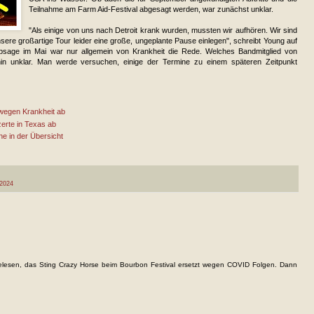
Teilnahme am Farm Aid-Festival abgesagt werden, war zunächst unklar.
"Als einige von uns nach Detroit krank wurden, mussten wir aufhören. Wir sind
sere großartige Tour leider eine große, ungeplante Pause einlegen", schreibt Young auf
bsage im Mai war nur allgemein von Krankheit die Rede. Welches Bandmitglied von
erhin unklar. Man werde versuchen, einige der Termine zu einem späteren Zeitpunkt
 wegen Krankheit ab
erte in Texas ab
ne in der Übersicht
2024
lesen, das Sting Crazy Horse beim Bourbon Festival ersetzt wegen COVID Folgen. Dann