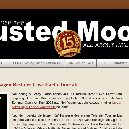
es
Das Neil Young Technikmuseum
Neil Young FAQ
3D
Datenschu
sagen Rest der Love Earth-Tour ab
Neil Young & Crazy Horse haben alle Juli-Termine ihrer "Love Earth"-Tour
abgesagt. Gut eine Woche vor dem geplanten Start des zweiten Teils ihrer
Sommer-Open-Air-Tour 2024 gab Neil Young jetzt die Absage in einer
kurzen
Mitteilung auf seiner Archivseite
bekannt.
Nachdem bereits die letzten fünf Konzerte des ersten Teils der Tour im Mai
einschließlich der beiden Nachholtermine für zwei wetterbedingte Absagen in
Texas abgesagt wurden, fallen nun alle 12 Konzerte im Juli in Kanada und den
USA ins Wasser. Ob auch die für September angekündigten Auftritte und die