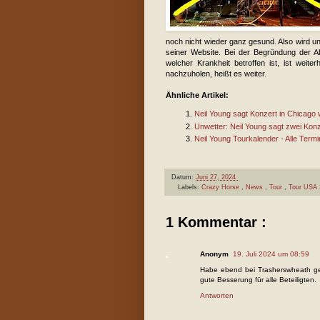
noch nicht wieder ganz gesund. Also wird un
seiner Website. Bei der Begründung der A
welcher Krankheit betroffen ist, ist weit
nachzuholen, heißt es weiter.
Ähnliche Artikel:
Neil Young sagt Konzert in Chicago
Unwetter: Neil Young sagt zwei Konz
Neil Young Tourkalender - Alle Termi
Datum:
Juni 27, 2024
Labels:
Crazy Horse
,
News
,
Tour
,
Tour USA 
1 Kommentar :
Anonym
19. Juli 2024 um 08:59
Habe ebend bei Trasherswheath ge
gute Besserung für alle Beteiligten.
Antworten