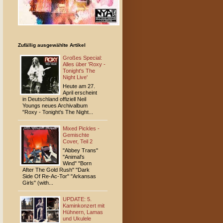
Zufällig ausgewählte Artikel
Großes Special:
Alles über 'Roxy -
Tonight's The
Night Live'
Heute am 27.
April erscheint
in Deutschland offiziell Neil
Youngs neues Archivalbum
"Roxy - Tonight's The Night...
Mixed Pickles -
Gemischte
Cover, Teil 2
"Abbey Trans"
"Animal's
Wind" "Born
After The Gold Rush" "Dark
Side Of Re-Ac-Tor" "Arkansas
Girls" (with...
UPDATE: 5.
Kaminkonzert mit
Hühnern, Lamas
und Ukulele