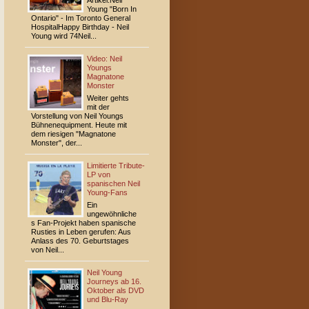
Artikel:Neil
Young "Born In
Ontario" - Im Toronto General
HospitalHappy Birthday - Neil
Young wird 74Neil...
Video: Neil
Youngs
Magnatone
Monster
Weiter gehts
mit der
Vorstellung von Neil Youngs
Bühnen­equipment. Heute mit
dem riesigen "Magnatone
Monster", der...
Limitierte Tribute-
LP von
spanischen Neil
Young-Fans
Ein
ungewöhnliche
s Fan-Projekt haben spanische
Rusties in Leben gerufen: Aus
Anlass des 70. Geburtstages
von Neil...
Neil Young
Journeys ab 16.
Oktober als DVD
und Blu-Ray