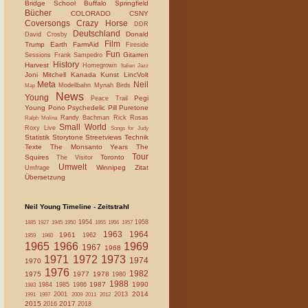
Bridge School
Buffalo Springfield
Bücher
COLORADO
CSNY
Coversongs
Crazy Horse
DDR
Deutschland
Donald
David Crosby
Film
Trump
Earth
FarmAid
Fireside
Fun
Gitarren
Sessions
Frank Sampedro
History
Harvest
Homegrown
Italien
Jazz
Joni Mitchell
Kanada
Kunst
LincVolt
Meta
Neil
Modellbahn
Mynah Birds
Map
News
Young
Pegi
Peace Trail
Young
Pono
Psychedelic Pill
Puretone
Randy Bachman
Rick Rosas
Ralph Molina
Small World
Roxy Live
Songs for Judy
Statistik
Storytone
Streetviews
Technik
Texte
The Monsanto Years
The
Tour
Squires
Toronto
The Visitor
Umwelt
Winnipeg
Zitat
Umfrage
Übersetzung
Neil Young Timeline - Zeitstrahl
1954
1958
1885
1927
1945
1950
1955
1956
1957
1963
1964
1961
1962
1959
1960
1965
1966
1969
1967
1968
1971
1972
1973
1974
1970
1976
1982
1975
1977
1978
1980
1988
1987
1990
1984
1985
1986
1983
2014
2001
2013
1991
1997
2009
2011
2012
2015
2017
2016
2018