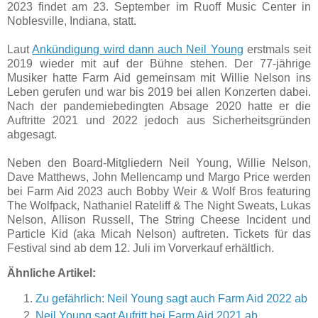
2023 findet am 23. September im Ruoff Music Center in
Noblesville, Indiana, statt.
Laut
Ankündigung wird dann auch Neil Young
erstmals seit
2019 wieder mit auf der Bühne stehen. Der 77-jährige
Musiker hatte Farm Aid gemeinsam mit Willie Nelson ins
Leben gerufen und war bis 2019 bei allen Konzerten dabei.
Nach der pandemiebedingten Absage 2020 hatte er die
Auftritte 2021 und 2022 jedoch aus Sicherheitsgründen
abgesagt.
Neben den Board-Mitgliedern Neil Young, Willie Nelson,
Dave Matthews, John Mellencamp und Margo Price werden
bei Farm Aid 2023 auch Bobby Weir & Wolf Bros featuring
The Wolfpack, Nathaniel Rateliff & The Night Sweats, Lukas
Nelson, Allison Russell, The String Cheese Incident und
Particle Kid (aka Micah Nelson) auftreten. Tickets für das
Festival sind ab dem 12. Juli im Vorverkauf erhältlich.
Ähnliche Artikel:
Zu gefährlich: Neil Young sagt auch Farm Aid 2022 ab
Neil Young sagt Aufritt bei Farm Aid 2021 ab