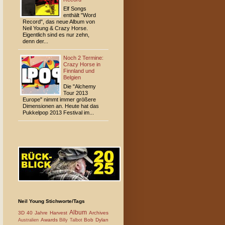
Elf Songs
enthält "Word
Record", das neue Album von
Neil Young & Crazy Horse.
Eigentlich sind es nur zehn,
denn der...
Noch 2 Termine:
Crazy Horse in
Finnland und
Belgien
Die "Alchemy
Tour 2013
Europe" nimmt immer größere
Dimensionen an. Heute hat das
Pukkelpop 2013 Festival im...
Neil Young Stichworte/Tags
Album
3D
40 Jahre Harvest
Archives
Awards
Bob Dylan
Australien
Billy Talbot