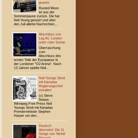
gramm
Rusted Moon
ist aus der
Sommerpause zurück. Die hat
Neil Young genutzt und über
den Juli allerlei Nachrichten...
Abschluss von
Leg #1: London
unter roter Sonne
Überraschung
zum
Abschluss des
ersten Teils der Europatour in
der Londoner "O2 Arena". Nach
13 Jahren spielte Neil...
Neil Youngs Streit
mit Kanadas
Regierungschef
eskaliert
(c) Steve
Nease,
Winnipeg Free Press Neil
Youngs Streit mit Kanadas
Premierminister Stephen
Harper um den...
Deutsch
übersetzt: Die 11
Songs von 'World
Record'