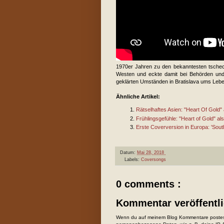
1970er Jahren zu den bekanntesten tschec
Westen und eckte damit bei Behörden und
geklärten Umständen in Bratislava ums Lebe
Ähnliche Artikel:
Rätselhaftes Asien: "Heart Of Gold" a
Frühlingsgefühle: "Heart of Gold" 
Erste Coverversion in Europa: 'So
Datum:
Mai 28, 2018
Labels:
Coversongs
0 comments :
Kommentar veröffentl
Wenn du auf meinem Blog Kommentare postest