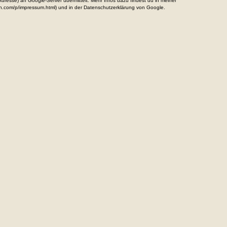
resse) an Google-Server übermittelt. Mehr Infos dazu findest du in meiner
n.com/p/impressum.html) und in der Datenschutzerklärung von Google.