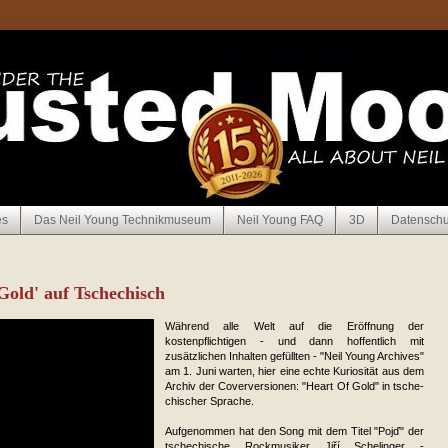
es
Das Neil Young Technikmuseum
Neil Young FAQ
3D
Datenschu
Gold' auf Tschechisch
Während alle Welt auf die Eröffnung der
kostenpflichtigen - und dann hoffentlich mit
zusätzlichen Inhalten gefüllten - "Neil Young Archives"
am 1. Juni warten, hier eine echte Kuriosität aus dem
Archiv der Cover­versionen: "Heart Of Gold" in tsche­
chi­scher Sprache.
Aufgenommen hat den Song mit dem Titel "Pojď" der
tschechische Rockmusiker Jiří Schelinger -