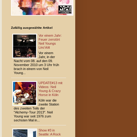
Zufällig ausgewählte Artikel
Vor einem Jahr:
Feuer zerstört
Neil Youngs
LincVolt
Vor einem
Jahr, in der
Nacht vom 08. auf den 09.
November 2010 um 3 Uhr früh
brach in einem von Neil
Young...
UPDATE#13 mit
Videos: Neil
Young & Crazy
Horse in Köln
Köln war die
zweite Station
des zweiten Teils der
"Alchemy-Tour 2013". Neil
Young war seit 1976 zum
sechsten Mal in...
Show #3 in
Seattle: A Rock