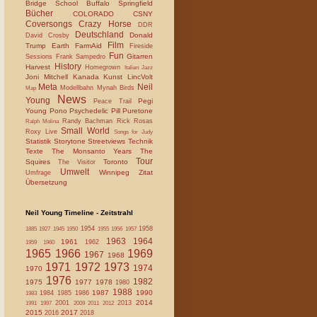
Bridge School
Buffalo Springfield
Bücher
COLORADO
CSNY
Coversongs
Crazy Horse
DDR
Deutschland
Donald
David Crosby
Film
Trump
Earth
FarmAid
Fireside
Fun
Gitarren
Sessions
Frank Sampedro
History
Harvest
Homegrown
Italien
Jazz
Joni Mitchell
Kanada
Kunst
LincVolt
Meta
Neil
Modellbahn
Mynah Birds
Map
News
Young
Pegi
Peace Trail
Young
Pono
Psychedelic Pill
Puretone
Randy Bachman
Rick Rosas
Ralph Molina
Small World
Roxy Live
Songs for Judy
Statistik
Storytone
Streetviews
Technik
Texte
The Monsanto Years
The
Tour
Squires
Toronto
The Visitor
Umwelt
Winnipeg
Zitat
Umfrage
Übersetzung
Neil Young Timeline - Zeitstrahl
1954
1958
1885
1927
1945
1950
1955
1956
1957
1963
1964
1961
1962
1959
1960
1965
1966
1969
1967
1968
1971
1972
1973
1974
1970
1976
1982
1975
1977
1978
1980
1988
1987
1990
1984
1985
1986
1983
2014
2001
2013
1991
1997
2009
2011
2012
2015
2017
2016
2018