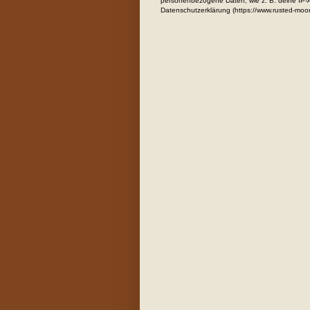
personenbezogene Daten, wie z. B. deine IP-Ad
Datenschutzerklärung (https://www.rusted-moo