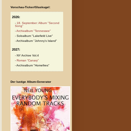
Vorschau-Ticker/Glaskugel:
2026:
18. September: Album "Second
Song"
Archivalbum "Tennessee"
Soloalbum "Lakefield Live"
Archivalbum "Johnny's Island"
2027:
NY Archive Vol.4
Roman “Canary”
Archivalbum "Homefires"
Der lustige Album-Generator