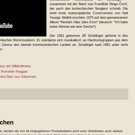
zusammen mit der Band von František Ringo Čech,
der auch den tschechischen Songtext schrieb. Die
wohl erste osteuropäische Coverversion von Neil
Youngs Welthit erschien 1975 auf dem gemeinsamen
Album "Nemám Hlas Jako Zvon" (deutsch: "Ich habe
keine Stimme wie eine Glocke").
Der 1951 geborene Jiří Schelinger gehörte in den
hischen Rockmusikern. Er orientierte sich musikalisch an Hardrockgruppen aus dem
 Zensur des damals kommunistischen Landes an. Schelinger kam 1981 unter nicht
n.
us der Militärdiktatur
als Romantic-Raggae
uthern Man' aus Dänemark
ichen
, werden die von dir eingegebenen Formulardaten (und unter Umständen auch weitere