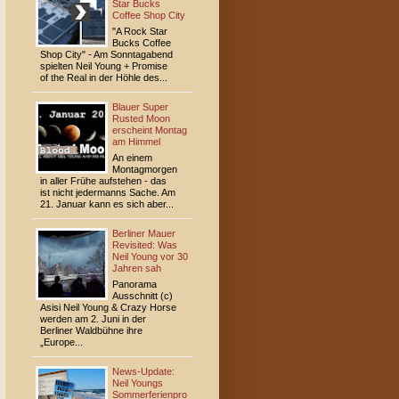
Star Bucks
Coffee Shop City
"A Rock Star
Bucks Coffee
Shop City" - Am Sonntagabend
spielten Neil Young + Promise
of the Real in der Höhle des...
Blauer Super
Rusted Moon
erscheint Montag
am Himmel
An einem
Montagmorgen
in aller Frühe aufstehen - das
ist nicht jedermanns Sache. Am
21. Januar kann es sich aber...
Berliner Mauer
Revisited: Was
Neil Young vor 30
Jahren sah
Panorama
Ausschnitt (c)
Asisi Neil Young & Crazy Horse
werden am 2. Juni in der
Berliner Waldbühne ihre
„Europe...
News-Update:
Neil Youngs
Sommerferienpro