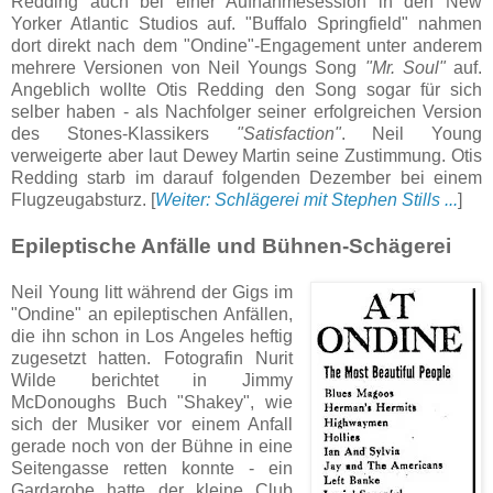
Redding auch bei einer Aufnahmesession in den New
Yorker Atlantic Studios auf. "Buffalo Springfield" nahmen
dort direkt nach dem "Ondine"-Engagement unter anderem
mehrere Versionen von Neil Youngs Song
"Mr. Soul"
auf.
Angeblich wollte Otis Redding den Song sogar für sich
selber haben - als Nachfolger seiner erfolgreichen Version
des Stones-Klassikers
"Satisfaction"
. Neil Young
verweigerte aber laut Dewey Martin seine Zustimmung. Otis
Redding starb im darauf folgenden Dezember bei einem
Flugzeugabsturz. [
Weiter: Schlägerei mit Stephen Stills ...
]
Epileptische Anfälle und Bühnen-Schägerei
Neil Young litt während der Gigs im
"Ondine" an epileptischen Anfällen,
die ihn schon in Los Angeles heftig
zugesetzt hatten. Fotografin Nurit
Wilde berichtet in Jimmy
McDonoughs Buch "Shakey", wie
sich der Musiker vor einem Anfall
gerade noch von der Bühne in eine
Seitengasse retten konnte - ein
Gardarobe hatte der kleine Club