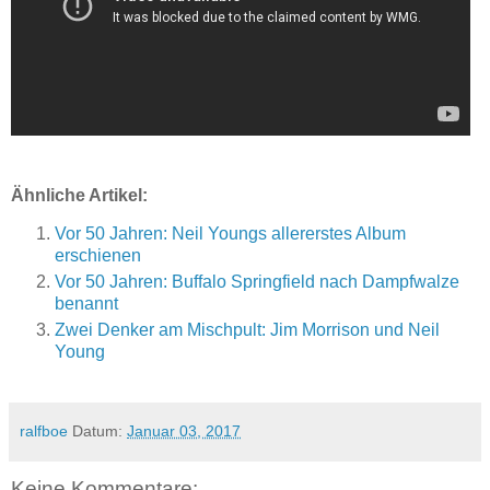
Ähnliche Artikel:
Vor 50 Jahren: Neil Youngs allererstes Album
erschienen
Vor 50 Jahren: Buffalo Springfield nach Dampfwalze
benannt
Zwei Denker am Mischpult: Jim Morrison und Neil
Young
ralfboe
Datum:
Januar 03, 2017
Keine Kommentare: