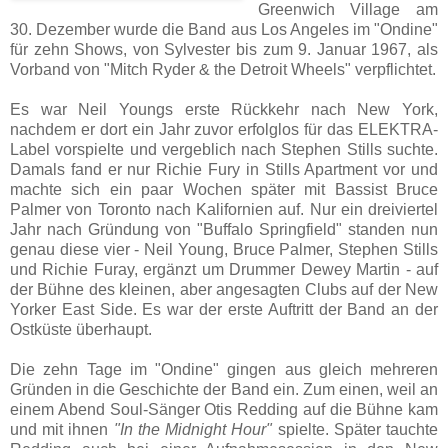
Greenwich Village am
30. Dezember wurde die Band aus Los Angeles im "Ondine"
für zehn Shows, von Sylvester bis zum 9. Januar 1967, als
Vorband von "Mitch Ryder & the Detroit Wheels" verpflichtet.
Es war Neil Youngs erste Rückkehr nach New York,
nachdem er dort ein Jahr zuvor erfolglos für das ELEKTRA-
Label vorspielte und vergeblich nach Stephen Stills suchte.
Damals fand er nur Richie Fury in Stills Apartment vor und
machte sich ein paar Wochen später mit Bassist Bruce
Palmer von Toronto nach Kalifornien auf. Nur ein dreiviertel
Jahr nach Gründung von "Buffalo Springfield" standen nun
genau diese vier - Neil Young, Bruce Palmer, Stephen Stills
und Richie Furay, ergänzt um Drummer Dewey Martin - auf
der Bühne des kleinen, aber angesagten Clubs auf der New
Yorker East Side. Es war der erste Auftritt der Band an der
Ostküste überhaupt.
Die zehn Tage im "Ondine" gingen aus gleich mehreren
Gründen in die Geschichte der Band ein. Zum einen, weil an
einem Abend Soul-Sänger Otis Redding auf die Bühne kam
und mit ihnen
"In the Midnight Hour"
spielte. Später tauchte