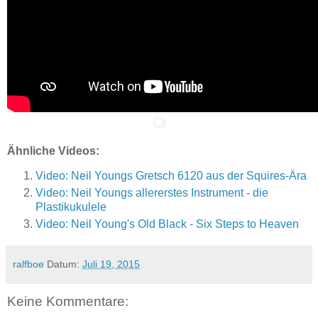
Ähnliche Videos:
Video: Neil Youngs Gretsch 6120 aus der Squires-Ära
Video: Neil Youngs allererstes Instrument - die
Plastikukulele
Video: Neil Young's Old Black - Six Steps to Heaven
ralfboe
Datum:
Juli 19, 2015
Keine Kommentare: