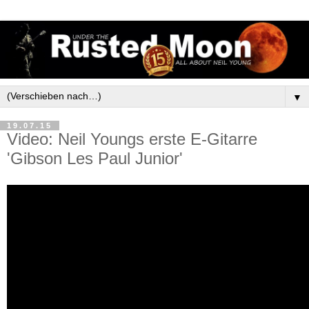
▼
19.07.15
Video: Neil Youngs erste E-Gitarre
'Gibson Les Paul Junior'