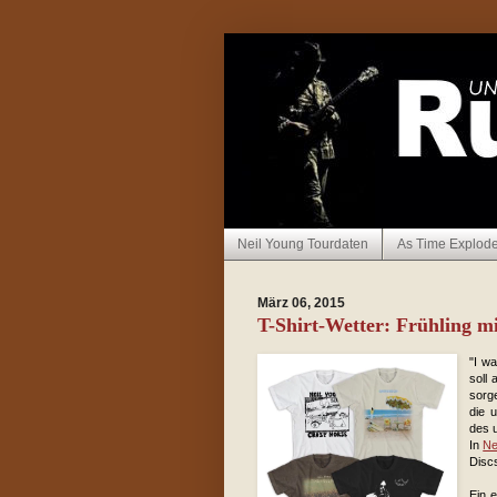
Neil Young Tourdaten
As Time Explod
März 06, 2015
T-Shirt-Wetter: Frühling m
"I wa
soll
sorge
die 
des u
In
Ne
Discs
Ein 