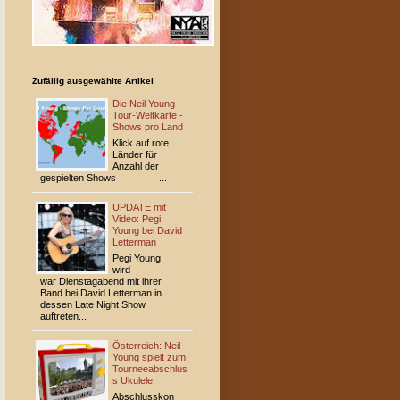
Zufällig ausgewählte Artikel
Die Neil Young
Tour-Weltkarte -
Shows pro Land
Klick auf rote
Länder für
Anzahl der
gespielten Shows ...
UPDATE mit
Video: Pegi
Young bei David
Letterman
Pegi Young
wird
war Dienstagabend mit ihrer
Band bei David Letterman in
dessen Late Night Show
auftreten...
Österreich: Neil
Young spielt zum
Tourneeabschlus
s Ukulele
Abschlusskon