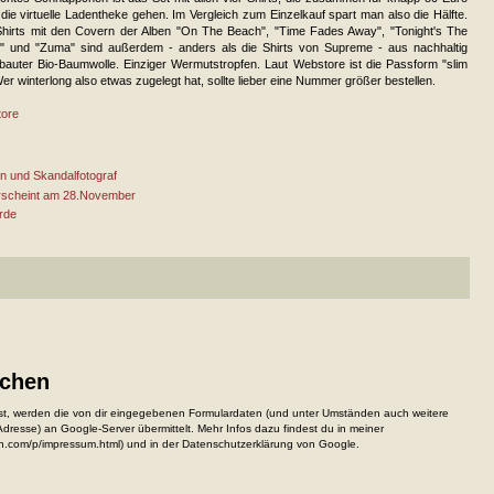
die virtuelle Ladentheke gehen. Im Vergleich zum Einzelkauf spart man also die Hälfte.
Shirts mit den Covern der Alben "On The Beach", "Time Fades Away", "Tonight's The
t" und "Zuma" sind außerdem - anders als die Shirts von Supreme - aus nachhaltig
bauter Bio-Baumwolle. Einziger Wermutstropfen. Laut Webstore ist die Passform "slim
 Wer winterlong also etwas zugelegt hat, sollte lieber eine Nummer größer bestellen.
tore
n und Skandalfotograf
erscheint am 28.November
rde
ichen
, werden die von dir eingegebenen Formulardaten (und unter Umständen auch weitere
resse) an Google-Server übermittelt. Mehr Infos dazu findest du in meiner
n.com/p/impressum.html) und in der Datenschutzerklärung von Google.