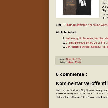
über 
Die 
Nigh
ange
fit".
Link:
T-Shirts im offiziellen Neil Young Webs
Ähnliche Artikel:
Neil Young für Supreme: Karohemde
Original Release Series Discs 5-8 
Der Meister schrubbt nicht nur Akko
Datum:
März 06, 2015
Labels:
Meta
,
Mode
0 comments :
Kommentar veröffentl
Wenn du auf meinem Blog Kommentare postest
personenbezogene Daten, wie z. B. deine IP-Ad
Datenschutzerklärung (https://www.rusted-moo