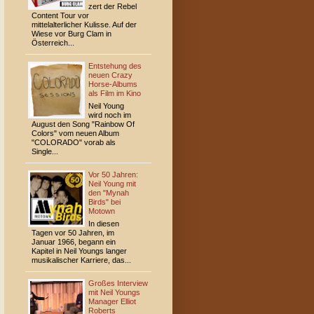
zert der Rebel
Content Tour vor
mittelalterlicher Kulisse. Auf der
Wiese vor Burg Clam in
Österreich...
Entstehung des
neuen Crazy
Horse-Albums
als Film im Kino
Neil Young
wird noch im
August den Song "Rainbow Of
Colors" vom neuen Album
"COLORADO" vorab als
Single...
Vor 50 Jahren:
Neil Young mit
den "Mynah
Birds" bei
Motown
In diesen
Tagen vor 50 Jahren, im
Januar 1966, begann ein
Kapitel in Neil Youngs langer
musikalischer Karriere, das...
Großes Interview
mit Neil Youngs
Manager Elliot
Roberts