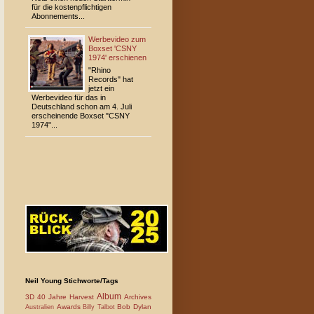
für die kostenpflichtigen
Abonnements...
Werbevideo zum
Boxset 'CSNY
1974' erschienen
"Rhino
Records" hat
jetzt ein
Werbevideo für das in
Deutschland schon am 4. Juli
erscheinende Boxset "CSNY
1974"...
Neil Young Stichworte/Tags
Album
3D
40 Jahre Harvest
Archives
Awards
Bob Dylan
Australien
Billy Talbot