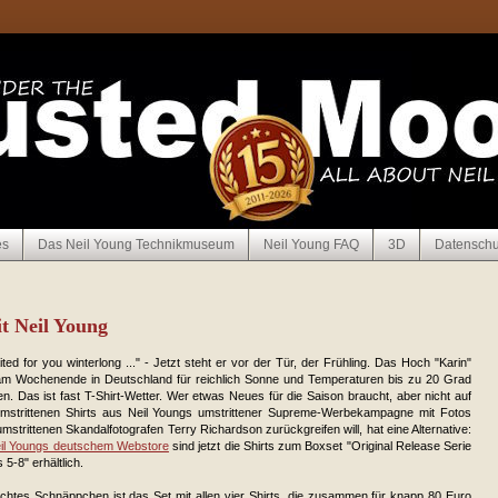
es
Das Neil Young Technikmuseum
Neil Young FAQ
3D
Datenschu
it Neil Young
ited for you winterlong ..." - Jetzt steht er vor der Tür, der Frühling. Das Hoch "Karin"
 am Wochenende in Deutschland für reichlich Sonne und Temperaturen bis zu 20 Grad
n. Das ist fast T-Shirt-Wetter. Wer etwas Neues für die Saison braucht, aber nicht auf
umstrittenen Shirts aus Neil Youngs umstrittener Supreme-Werbekampagne mit Fotos
mstrittenen Skandalfotografen Terry Richardson zurückgreifen will, hat eine Alternative:
il Youngs deutschem Webstore
sind jetzt die Shirts zum Boxset "Original Release Serie
 5-8" erhältlich.
echtes Schnäppchen ist das Set mit allen vier Shirts, die zusammen für knapp 80 Euro