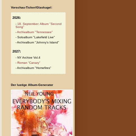
Vorschau-Ticker/Glaskugel:
2026:
18. September: Album "Second
Song"
Archivalbum "Tennessee"
Soloalbum "Lakefield Live"
Archivalbum "Johnny's Island"
2027:
NY Archive Vol.4
Roman “Canary”
Archivalbum "Homefires"
Der lustige Album-Generator