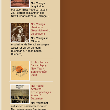
Neil Youngs
langjähriger
Manager Elliot Roberts hat am
28. Februar im Rahmen des
New Orleans Jazz & Heritage...
Neil Youngs
iIllustrierte
Geschichte wird
aufgefrischt
Neil Youngs im
Oktober
erscheinende Memoiren sorgen
weiter für Wirbel auf dem
Buchmarkt. Neben neuen
Büchern,...
Frohes Neues
Jahr - Happy
New Year -
Bonne Année
2018
Neil Young
Archives:
Kostenpflichtiges
Abo ab 1.
Dezember
Neil Young hat
auf seiner Nachrichtenseite im
Netz einen neuen Starttermin