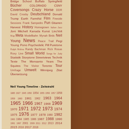
Bridge School
Buffalo Springfield
Bücher
COLORADO
CSNY
Coversongs
Crazy Horse
DDR
Deutschland
Donald
David Crosby
Film
Trump
Earth
FarmAid
Fireside
Fun
Gitarren
Sessions
Frank Sampedro
History
Harvest
Homegrown
Italien
Jazz
Joni Mitchell
Kanada
Kunst
LincVolt
Meta
Neil
Modellbahn
Mynah Birds
Map
News
Young
Pegi
Peace Trail
Young
Pono
Psychedelic Pill
Puretone
Randy Bachman
Rick Rosas
Ralph Molina
Small World
Roxy Live
Songs for Judy
Statistik
Storytone
Streetviews
Technik
Texte
The Monsanto Years
The
Tour
Squires
Toronto
The Visitor
Umwelt
Winnipeg
Zitat
Umfrage
Übersetzung
Neil Young Timeline - Zeitstrahl
1954
1958
1885
1927
1945
1950
1955
1956
1957
1963
1964
1961
1962
1959
1960
1965
1966
1969
1967
1968
1971
1972
1973
1974
1970
1976
1982
1975
1977
1978
1980
1988
1987
1990
1984
1985
1986
1983
2014
2001
2013
1991
1997
2009
2011
2012
2015
2017
2016
2018