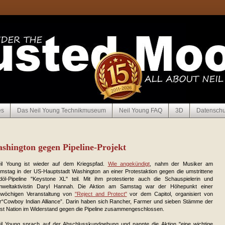
es
Das Neil Young Technikmuseum
Neil Young FAQ
3D
Datenschu
ashington gegen Pipeline-Projekt
il Young ist wieder auf dem Kriegspfad.
Wie angekündigt
, nahm der Musiker am
mstag in der US-Hauptstadt Washington an einer Protestaktion gegen die umstrittene
döl-Pipeline "Keystone XL" teil. Mit ihm protestierte auch die Schauspielerin und
weltaktivistin Daryl Hannah. Die Aktion am Samstag war der Höhepunkt einer
nwöchigen Veranstaltung von
"Reject and Protect"
vor dem Capitol, organisiert von
r“Cowboy Indian Alliance”. Darin haben sich Rancher, Farmer und sieben Stämme der
rst Nation im Widerstand gegen die Pipeline zusammengeschlossen.
il Young sprach auf der Abschlusskundgebung und nannte die Aktion "eine wichtige