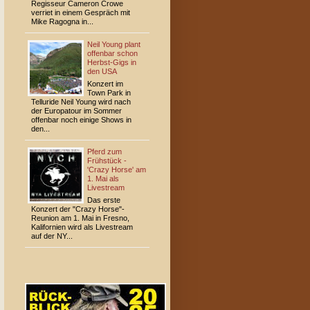
Regisseur Cameron Crowe
verriet in einem Gespräch mit
Mike Ragogna in...
Neil Young plant
offenbar schon
Herbst-Gigs in
den USA
Konzert im
Town Park in
Telluride Neil Young wird nach
der Europatour im Sommer
offenbar noch einige Shows in
den...
Pferd zum
Frühstück -
'Crazy Horse' am
1. Mai als
Livestream
Das erste
Konzert der "Crazy Horse"-
Reunion am 1. Mai in Fresno,
Kalifornien wird als Livestream
auf der NY...