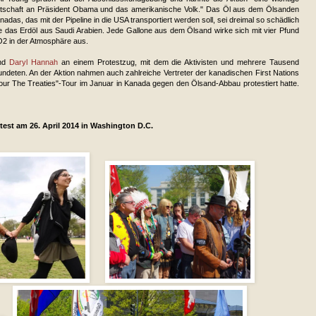
tschaft an Präsident Obama und das amerikanische Volk." Das Öl aus dem Ölsanden
nadas, das mit der Pipeline in die USA transportiert werden soll, sei dreimal so schädlich
e das Erdöl aus Saudi Arabien. Jede Gallone aus dem Ölsand wirke sich mit vier Pfund
2 in der Atmosphäre aus.
und
Daryl Hannah
an einem Protestzug, mit dem die Aktivisten und mehrere Tausend
undeten. An der Aktion nahmen auch zahlreiche Vertreter der kanadischen First Nations
nour The Treaties"-Tour im Januar in Kanada gegen den Ölsand-Abbau protestiert hatte.
est am 26. April 2014 in Washington D.C.