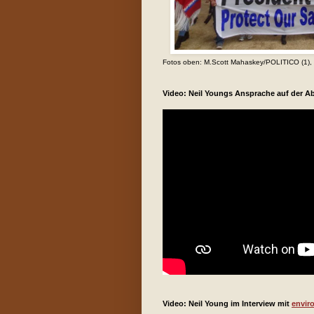
Fotos oben: M.Scott Mahaskey/POLITICO (1), B
Video: Neil Youngs Ansprache auf der
Video: Neil Young im Interview mit
envir