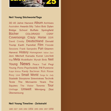
Neil Young Stichworte/Tags
Album
3D
40 Jahre Harvest
Archives
Awards
Bob Dylan
Australien
Billy Talbot
Bridge School
Buffalo Springfield
Bücher
COLORADO
CSNY
Coversongs
Crazy Horse
DDR
Deutschland
Donald
David Crosby
Film
Trump
Earth
FarmAid
Fireside
Fun
Gitarren
Sessions
Frank Sampedro
History
Harvest
Homegrown
Italien
Jazz
Joni Mitchell
Kanada
Kunst
LincVolt
Meta
Neil
Modellbahn
Mynah Birds
Map
News
Young
Pegi
Peace Trail
Young
Pono
Psychedelic Pill
Puretone
Randy Bachman
Rick Rosas
Ralph Molina
Small World
Roxy Live
Songs for Judy
Statistik
Storytone
Streetviews
Technik
Texte
The Monsanto Years
The
Tour
Squires
Toronto
The Visitor
Umwelt
Winnipeg
Zitat
Umfrage
Übersetzung
Neil Young Timeline - Zeitstrahl
1954
1958
1885
1927
1945
1950
1955
1956
1957