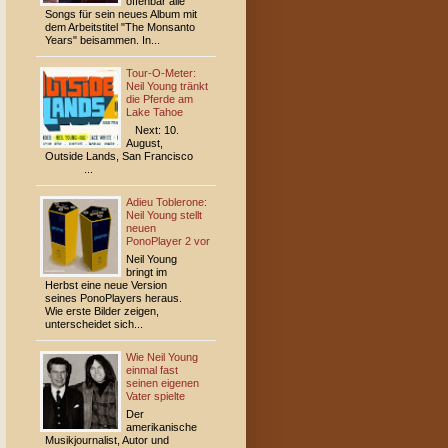
offenbar alle
Songs für sein neues Album mit
dem Arbeitstitel "The Monsanto
Years" beisammen. In...
Tour-O-Meter:
Neil Young tränkt
die Pferde am
Lake Tahoe
Next: 10.
August,
Outside Lands, San Francisco
...
Adieu Toblerone:
Neil Young stellt
neuen
PonoPlayer 2 vor
Neil Young
bringt im
Herbst eine neue Version
seines PonoPlayers heraus.
Wie erste Bilder zeigen,
unterscheidet sich...
Wie Neil Young
einmal fast
seinen eigenen
Vater spielte
Der
amerikanische
Musikjournalist, Autor und