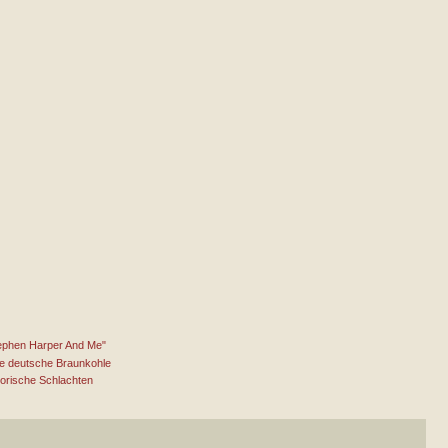
tephen Harper And Me"
die deutsche Braunkohle
storische Schlachten