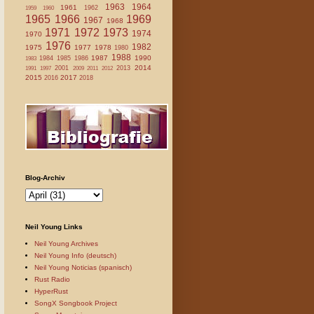
1963
1964
1961
1962
1959
1960
1965
1966
1969
1967
1968
1971
1972
1973
1974
1970
1976
1982
1975
1977
1978
1980
1988
1987
1990
1984
1985
1986
1983
2014
2001
2013
1991
1997
2009
2011
2012
2015
2017
2016
2018
Blog-Archiv
Neil Young Links
Neil Young Archives
Neil Young Info (deutsch)
Neil Young Noticias (spanisch)
Rust Radio
HyperRust
SongX Songbook Project