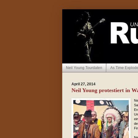
Neil Young Tourdaten
As Time Explod
April 27, 2014
Neil Young protestiert in W
Ne
Sa
Er
Um
ei
de
Fi
Ne