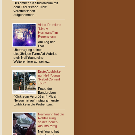
Dezember ein Studioalbum mit
dem Titel "Peace Trail"
veröffentlichen -
aufgenommen...
Video-Premiere:
"Like A
Hurricane" im
Regensturm
Am Tag der
Live-
Übertragung seines
diesjährigen Farm Aid-Auftritts
stellt Neil Young eine
Weltpremiere auf seine...
Erste Ausblicke
auf Neil Youngs
"Rebel Content
Tour"
Fotos der
Bandproben
(Klick zum Vergrößern) Micah
Nelson hat auf Instagram erste
Einblicke in die Proben zur...
Neil Young hat die
Rohfassung
seines neuen
Albums fertig
Neil Young hat