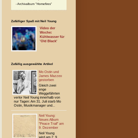
Archivalbum "Homefires"
Zufälliger Spaß mit Neil Young
Video der
Woche:
Kühlwasser für
'Old Black'
Zufällig ausgewählte Artikel
Mo Ostin und
James Mazzeo
gestorben
Gleich zwei
enge
Weggefährten
verlor Neil Young innerhalb von
nur Tagen: Am 31. Juli starb Mo
Ostin, Musikmanager und...
Neil Young:
Neues Album
"Peace Trail" am
9. Dezember
Neil Young
wird am 2. 9.