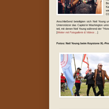
Bo
Ka
wi
CO
Anschließend beteiligten sich Neil Young 
Unterstützer das Capitol in Washington umr
teil, mit denen Neil Young während der "Ho
[
Weiter mit Fotogallerie & Videos ...
]
Fotos: Neil Young beim Keystone XL-Prot