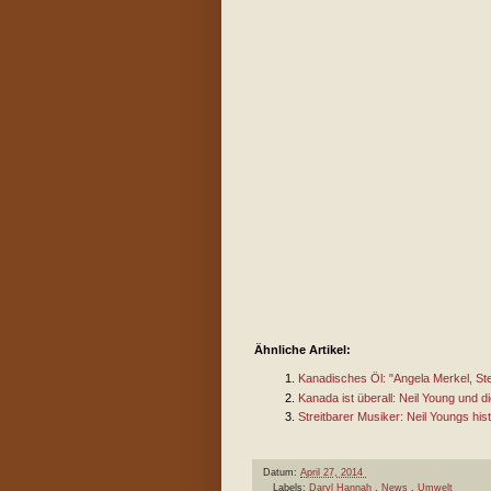
Ähnliche Artikel:
Kanadisches Öl: "Angela Merkel, S
Kanada ist überall: Neil Young und 
Streitbarer Musiker: Neil Youngs hi
Datum:
April 27, 2014
Labels:
Daryl Hannah
,
News
,
Umwelt