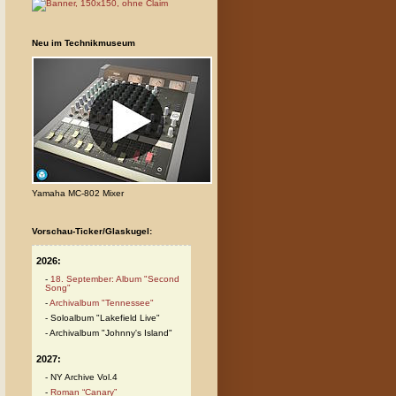
Neu im Technikmuseum
Yamaha MC-802 Mixer
Vorschau-Ticker/Glaskugel:
2026:
18. September: Album "Second
Song"
Archivalbum "Tennessee"
Soloalbum "Lakefield Live"
Archivalbum "Johnny's Island"
2027:
NY Archive Vol.4
Roman “Canary”