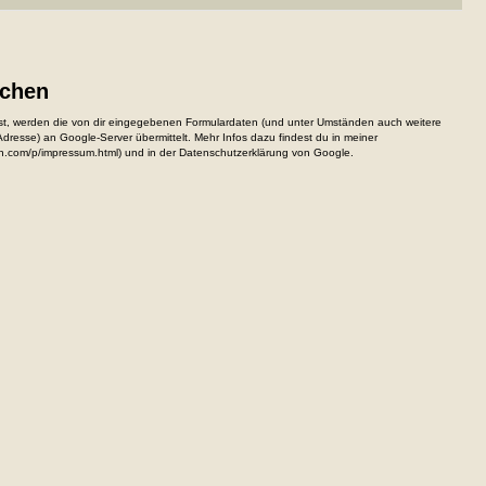
ichen
, werden die von dir eingegebenen Formulardaten (und unter Umständen auch weitere
resse) an Google-Server übermittelt. Mehr Infos dazu findest du in meiner
n.com/p/impressum.html) und in der Datenschutzerklärung von Google.