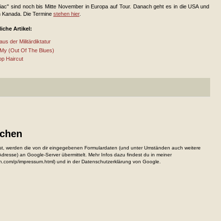
iac" sind noch bis Mitte November in Europa auf Tour. Danach geht es in die USA und
 Kanada. Die Termine
stehen hier
.
iche Artikel:
us der Militärdiktatur
My (Out Of The Blues)
op Haircut
ichen
, werden die von dir eingegebenen Formulardaten (und unter Umständen auch weitere
resse) an Google-Server übermittelt. Mehr Infos dazu findest du in meiner
n.com/p/impressum.html) und in der Datenschutzerklärung von Google.