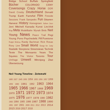
Bridge School
Buffalo Springfield
Bücher
COLORADO
CSNY
Coversongs
Crazy Horse
DDR
Deutschland
Donald
David Crosby
Film
Trump
Earth
FarmAid
Fireside
Fun
Gitarren
Sessions
Frank Sampedro
History
Harvest
Homegrown
Italien
Jazz
Joni Mitchell
Kanada
Kunst
LincVolt
Meta
Neil
Modellbahn
Mynah Birds
Map
News
Young
Pegi
Peace Trail
Young
Pono
Psychedelic Pill
Puretone
Randy Bachman
Rick Rosas
Ralph Molina
Small World
Roxy Live
Songs for Judy
Statistik
Storytone
Streetviews
Technik
Texte
The Monsanto Years
The
Tour
Squires
Toronto
The Visitor
Umwelt
Winnipeg
Zitat
Umfrage
Übersetzung
Neil Young Timeline - Zeitstrahl
1954
1958
1885
1927
1945
1950
1955
1956
1957
1963
1964
1961
1962
1959
1960
1965
1966
1969
1967
1968
1971
1972
1973
1974
1970
1976
1982
1975
1977
1978
1980
1988
1987
1990
1984
1985
1986
1983
2014
2001
2013
1991
1997
2009
2011
2012
2015
2017
2016
2018