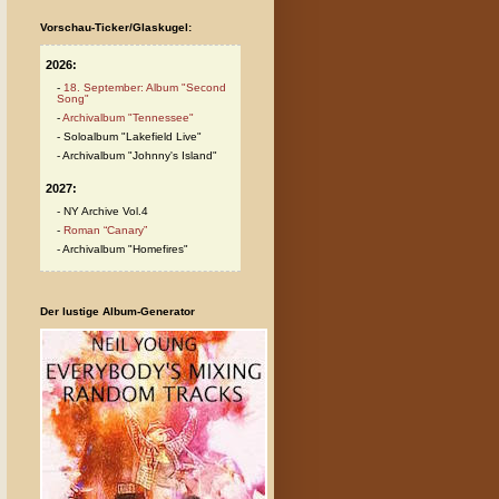
Vorschau-Ticker/Glaskugel:
2026:
18. September: Album "Second
Song"
Archivalbum "Tennessee"
Soloalbum "Lakefield Live"
Archivalbum "Johnny's Island"
2027:
NY Archive Vol.4
Roman “Canary”
Archivalbum "Homefires"
Der lustige Album-Generator