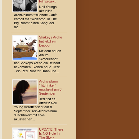
Filmprojekt
Neil Youngs
aktuelles
Archivalbum "Bluenote Café"
enthält mit "Welcome To The
Big Room" einen Song, der
die...
Shakeys Arche
hat jetzt ein
Beiboot
Mit dem neuen
Album
"Americana"
hat Shakeys Arche ein Beiboot
bekommen. Sieben neue Tiere
- ein Red Rooster Hahn und...
Archivalbum
'Hitchhiker'
erscheint am 8.
September
Jetzt ist es
offiziell: Neil
Young veröffentlicht am 8.
September sein Archivalbum
"Hitchhiker" mit solo-
akustischen...
UPDATE: There
Is NO Hole In
The Sky -