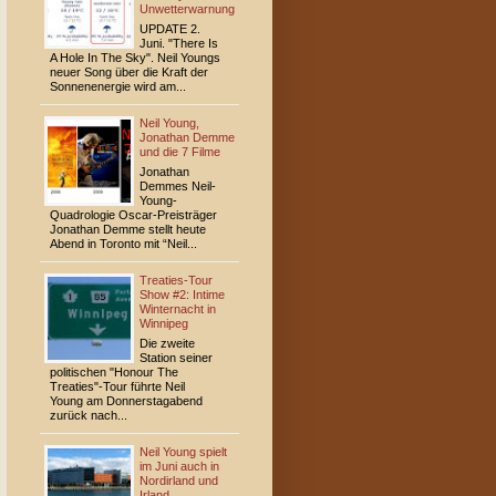
Unwetterwarnung
UPDATE 2.
Juni. "There Is
A Hole In The Sky". Neil Youngs
neuer Song über die Kraft der
Sonnenenergie wird am...
Neil Young,
Jonathan Demme
und die 7 Filme
Jonathan
Demmes Neil-
Young-
Quadrologie Oscar-Preisträger
Jonathan Demme stellt heute
Abend in Toronto mit “Neil...
Treaties-Tour
Show #2: Intime
Winternacht in
Winnipeg
Die zweite
Station seiner
politischen "Honour The
Treaties"-Tour führte Neil
Young am Donnerstagabend
zurück nach...
Neil Young spielt
im Juni auch in
Nordirland und
Irland