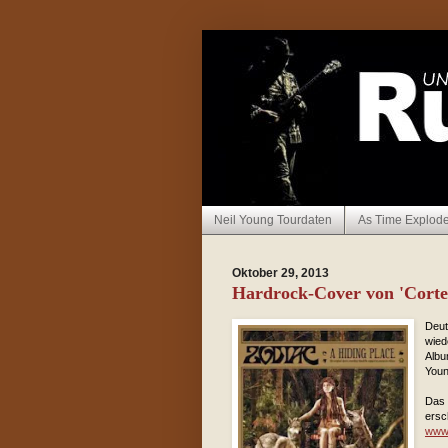
Neil Young Tourdaten
As Time Explod
Oktober 29, 2013
Hardrock-Cover von 'Corte
Deut
wied
Albu
You
Das 
ersc
www.