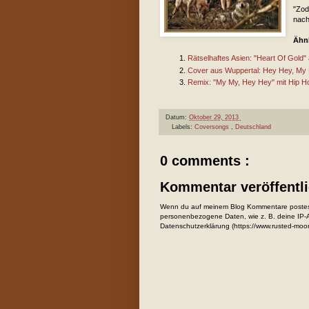
"Zod
nach
Ähnl
Rätselhaftes Asien: "Heart Of Gold" a
Cover aus Wuppertal: Hey Hey, My 
Remix: "My My, Hey Hey" mit Hip H
Datum:
Oktober 29, 2013
Labels:
Coversongs
,
Deutschland
0 comments :
Kommentar veröffentl
Wenn du auf meinem Blog Kommentare postest
personenbezogene Daten, wie z. B. deine IP-Ad
Datenschutzerklärung (https://www.rusted-moo