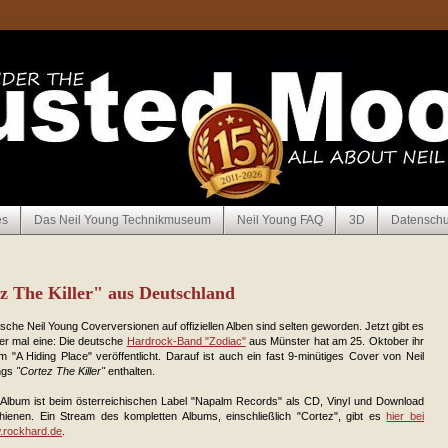
es
Das Neil Young Technikmuseum
Neil Young FAQ
3D
Datenschu
z The Killer" aus Deutschland
sche Neil Young Coverversionen auf offiziellen Alben sind selten geworden. Jetzt gibt es
er mal eine: Die deutsche
Hardrock-Band "Zodiac"
aus Münster hat am 25. Oktober ihr
m "A Hiding Place" veröffentlicht. Darauf ist auch ein fast 9-minütiges Cover von Neil
ngs
"Cortez The Killer"
enthalten.
Album ist beim österreichischen Label "Napalm Records" als CD, Vinyl und Download
hienen. Ein Stream des kompletten Albums, einschließlich "Cortez", gibt es
hier bei
rockhard.de
.