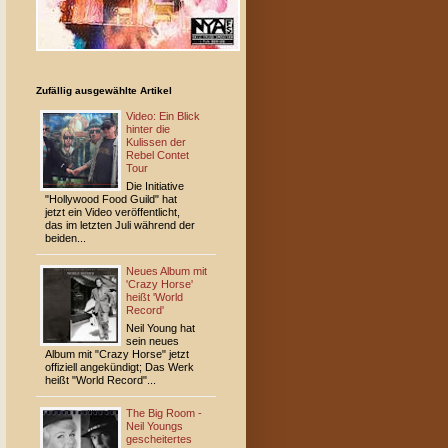
Zufällig ausgewählte Artikel
Video: Ein Blick
hinter die
Kulissen der
Rebel Contet
Tour
Die Initiative
"Hollywood Food Guild" hat
jetzt ein Video veröffentlicht,
das im letzten Juli während der
beiden...
Neues Album mit
'Crazy Horse'
heißt 'World
Record'
Neil Young hat
sein neues
Album mit "Crazy Horse" jetzt
offiziell angekündigt; Das Werk
heißt "World Record"...
The Big Room -
Neil Youngs
gescheitertes