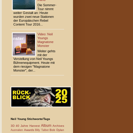
Die Sommer-
Tour nimmt
weiter Gestalt an: Heute
wurden zwei neue Stationen
der Europäischen Rebel
Content Tour 2016...
Video: Neil
Youngs
Magnatone
Monster
Weiter gehts
mit der
Vorstellung von Neil Youngs
Bühnen­equipment. Heute mit
dem riesigen "Magnatone
Monster", der...
Neil Young Stichworte/Tags
Album
3D
40 Jahre Harvest
Archives
Awards
Bob Dylan
Australien
Billy Talbot