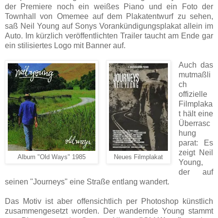
der Premiere noch ein weißes Piano und ein Foto der
Townhall von Omemee auf dem Plakatentwurf zu sehen,
saß Neil Young auf Sonys Vorankündigungsplakat allein im
Auto. Im kürzlich veröffentlichten Trailer taucht am Ende gar
ein stilisiertes Logo mit Banner auf.
Auch das
mutmaßli
ch
offizielle
Filmplaka
t hält eine
Überrasc
hung
parat: Es
zeigt Neil
Album "Old Ways" 1985
Neues Filmplakat
Young,
der auf
seinen "Journeys" eine Straße entlang wandert.
Das Motiv ist aber offensichtlich per Photoshop künstlich
zusammengesetzt worden. Der wandernde Young stammt