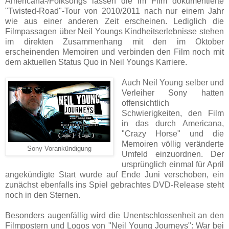
Americana-/Folksongs lassen die im Film dokumentierte
"Twisted-Road"-Tour von 2010/2011 nach nur einem Jahr
wie aus einer anderen Zeit erscheinen. Lediglich die
Filmpassagen über Neil Youngs Kindheitserlebnisse stehen
im direkten Zusammenhang mit den im Oktober
erscheinenden Memoiren und verbinden den Film noch mit
dem aktuellen Status Quo in Neil Youngs Karriere.
Auch Neil Young selber und
Verleiher Sony hatten
offensichtlich
Schwierigkeiten, den Film
in das durch Americana,
"Crazy Horse" und die
Memoiren völlig veränderte
Sony Vorankündigung
Umfeld einzuordnen. Der
ursprünglich einmal für April
angekündigte Start wurde auf Ende Juni verschoben, ein
zunächst ebenfalls ins Spiel gebrachtes DVD-Release steht
noch in den Sternen.
Besonders augenfällig wird die Unentschlossenheit an den
Filmpostern und Logos von "Neil Young Journeys": War bei