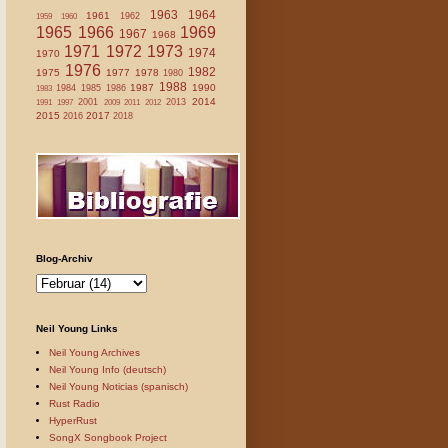
1963
1964
1961
1962
1959
1960
1965
1966
1969
1967
1968
1971
1972
1973
1974
1970
1976
1982
1975
1977
1978
1980
1988
1987
1990
1984
1985
1986
1983
2014
2001
2013
1991
1997
2009
2011
2012
2015
2017
2016
2018
Blog-Archiv
Neil Young Links
Neil Young Archives
Neil Young Info (deutsch)
Neil Young Noticias (spanisch)
Rust Radio
HyperRust
SongX Songbook Project