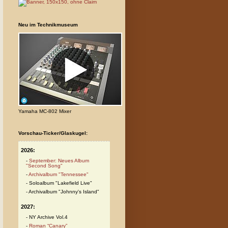
Neu im Technikmuseum
Yamaha MC-802 Mixer
Vorschau-Ticker/Glaskugel:
2026:
September: Neues Album
"Second Song"
Archivalbum "Tennessee"
Soloalbum "Lakefield Live"
Archivalbum "Johnny's Island"
2027:
NY Archive Vol.4
Roman “Canary”