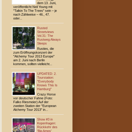
dem 13. Juni,
veröffentlicht Neil Young mit
"Talkin To The Trees" sein – je
nach Zählweise – 46., 47.
oder...
Rusted
Streetviews
Vol.31: The
Rustweg Always
Sleeps
Rusties, die
zum Eröffnungskonzert der
"Alchemy Tour 2013 Europe"
am 2. Juni nach Berlin
kommen, sollten vielleicht...
UPDATED: 2.
Tourstation:
"Everybody
Knows This Is
Hamburg"
Crazy Horse
vor deutscher Fahne (Foto:
Falko Riesmeier) Auf der
zweiten Station der "European
Alchemy Tour 2013" in...
Show #3 in
Kopenhagen:
Rückkehr des
'Big Amps'