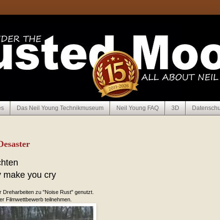
es
Das Neil Young Technikmuseum
Neil Young FAQ
3D
Datenschu
Desaster
chten
y make you cry
r Dreharbeiten zu "Noise Rust" genutzt.
er Filmwettbewerb teilnehmen.