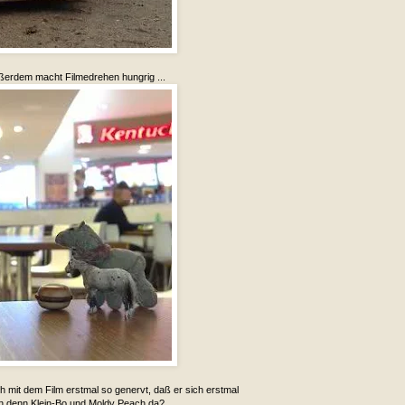
ußerdem macht Filmedrehen hungrig ...
h mit dem Film erstmal so genervt, daß er sich erstmal
 denn Klein-Bo und Moldy Peach da?