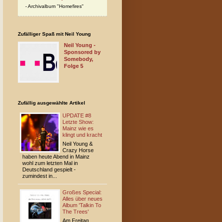
Archivalbum "Homefires"
Zufälliger Spaß mit Neil Young
Neil Young -
Sponsored by
Somebody,
Folge 5
Zufällig ausgewählte Artikel
UPDATE #8
Letzte Show:
Mainz wie es
klingt und kracht
Neil Young &
Crazy Horse
haben heute Abend in Mainz
wohl zum letzten Mal in
Deutschland gespielt -
zumindest in...
Großes Special:
Alles über neues
Album 'Talkin To
The Trees'
Am Freitag,