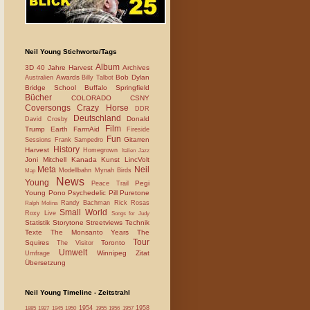
Neil Young Stichworte/Tags
Album
3D
40 Jahre Harvest
Archives
Awards
Bob Dylan
Australien
Billy Talbot
Bridge School
Buffalo Springfield
Bücher
COLORADO
CSNY
Coversongs
Crazy Horse
DDR
Deutschland
Donald
David Crosby
Film
Trump
Earth
FarmAid
Fireside
Fun
Gitarren
Sessions
Frank Sampedro
History
Harvest
Homegrown
Italien
Jazz
Joni Mitchell
Kanada
Kunst
LincVolt
Meta
Neil
Modellbahn
Mynah Birds
Map
News
Young
Pegi
Peace Trail
Young
Pono
Psychedelic Pill
Puretone
Randy Bachman
Rick Rosas
Ralph Molina
Small World
Roxy Live
Songs for Judy
Statistik
Storytone
Streetviews
Technik
Texte
The Monsanto Years
The
Tour
Squires
Toronto
The Visitor
Umwelt
Winnipeg
Zitat
Umfrage
Übersetzung
Neil Young Timeline - Zeitstrahl
1954
1958
1885
1927
1945
1950
1955
1956
1957