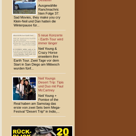
Desaster
Ausgewählte
Ranchnachric
hten Folge 37:
Sad Movies, they make you cry
Klein-Neil und Dan hatten die
Winterpause für...
5 neue Konzerte
- Earth-Tour wird
immer länger
Neil Young &
Crazy Horse
erweitern ihre
Earth Tour. Zwei Tage vor dem
Start in San Diego am Mittwoch
wurden fünf...
Neil Youngs
Desert Trip: Tipis
und Duo mit Paul
McCartney
Neil Young +
Pomise of the
Real haben am Samstag das
erste von zwei Sets bem Mega-
Festval "Desert Trip" in Indio,...