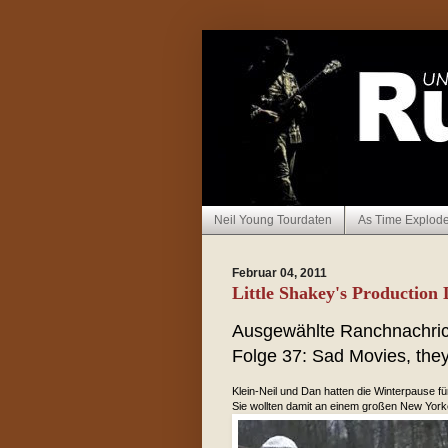
Neil Young Tourdaten
As Time Explod
Februar 04, 2011
Little Shakey's Production 
Ausgewählte Ranchnachri
Folge 37: Sad Movies, the
Klein-Neil und Dan hatten die Winterpause fü
Sie wollten damit an einem großen New York