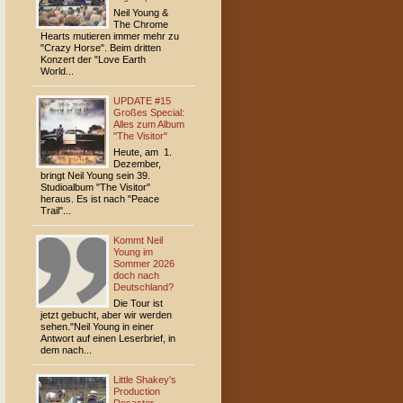
Neil Young &
The Chrome
Hearts mutieren immer mehr zu
"Crazy Horse". Beim dritten
Konzert der "Love Earth
World...
UPDATE #15
Großes Special:
Alles zum Album
"The Visitor"
Heute, am 1.
Dezember,
bringt Neil Young sein 39.
Studioalbum "The Visitor"
heraus. Es ist nach "Peace
Trail"...
Kommt Neil
Young im
Sommer 2026
doch nach
Deutschland?
Die Tour ist
jetzt gebucht, aber wir werden
sehen."Neil Young in einer
Antwort auf einen Leserbrief, in
dem nach...
Little Shakey's
Production