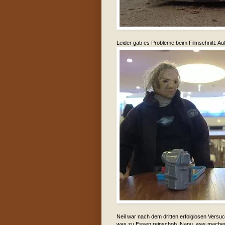
Leider gab es Probleme beim Filmschnitt. A
Neil war nach dem dritten erfolglosen Versuc
was zu Essen reinschob. Nanu, was machen