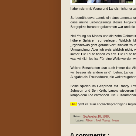
haben sich mit Young und Lanois nicht nur 
So bemüht etwa Lanois ein alttestamentaris
dass meine Lieblingssongs dieses Projekts
Bergspitze herunter gekommen war und die Stei
Neil Young als Moses und die zehn Gebote in
höhere Sphären zu verlegen. Wirklich k
„Irgendetwas geht gerade vor“, sinniert You
Umwandlung. Aber ich weis wirklich nicht, 
immer. Die Leute hatten es satt. Die Leute
was wirklich los ist. Für eine Weile werden w
Welche Botschaften also auch immer das Albu
wir besser als andere sind“, betont Lanois
Aufgabe als Troubadoure, sie weiterzugebe
Beide spielen im Gespräch mit Randy Lew
Johnson und Ben Keith. Lanois wiederum ha
knapp dem Tod entronnen. Die Zusammenarbei
Hier
geht es zum englischsprachigen Original
Datum:
September 18, 2010
Labels:
Album
,
Neil Young
,
News
0 comments :