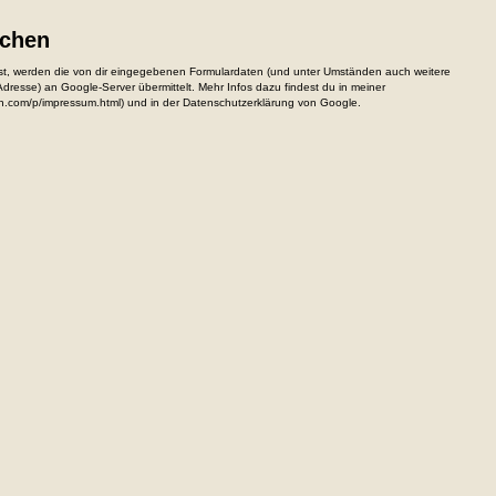
ichen
, werden die von dir eingegebenen Formulardaten (und unter Umständen auch weitere
resse) an Google-Server übermittelt. Mehr Infos dazu findest du in meiner
n.com/p/impressum.html) und in der Datenschutzerklärung von Google.