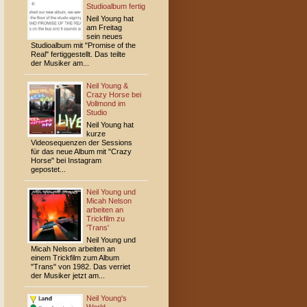
Studioalbum fertig
Neil Young hat
am Freitag
sein neues
Studioalbum mit "Promise of the
Real" fertiggestellt. Das teilte
der Musiker am...
Neil Young &
Crazy Horse bei
Vollmond im
Studio
Neil Young hat
kurze
Videosequenzen der Sessions
für das neue Album mit "Crazy
Horse" bei Instagram
gepostet...
Neil Young und
Micah Nelson
arbeiten an
Trickfilm zu
'Trans'
Neil Young und
Micah Nelson arbeiten an
einem Trickfilm zum Album
"Trans" von 1982. Das verriet
der Musiker jetzt am...
Neil Young's