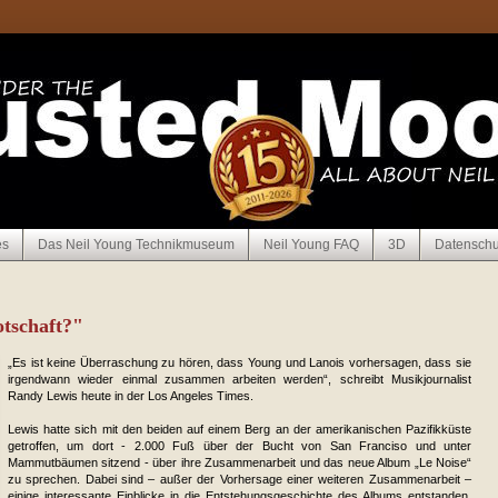
es
Das Neil Young Technikmuseum
Neil Young FAQ
3D
Datenschu
otschaft?"
„Es ist keine Überraschung zu hören, dass Young und Lanois vorhersagen, dass sie
irgendwann wieder einmal zusammen arbeiten werden“, schreibt Musikjournalist
Randy Lewis heute in der Los Angeles Times.
Lewis hatte sich mit den beiden auf einem Berg an der amerikanischen Pazifikküste
getroffen, um dort - 2.000 Fuß über der Bucht von San Franciso und unter
Mammutbäumen sitzend - über ihre Zusammenarbeit und das neue Album „Le Noise“
zu sprechen. Dabei sind – außer der Vorhersage einer weiteren Zusammenarbeit –
einige interessante Einblicke in die Entstehungsgeschichte des Albums entstanden.