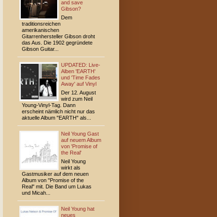
and save
Gibson?
Dem
traditionsreichen
amerikanischen
Gitarrenhersteller Gibson droht
das Aus. Die 1902 gegründete
Gibson Guitar...
UPDATED: Live-
Alben 'EARTH'
und 'Time Fades
Away' auf Vinyl
Der 12. August
wird zum Neil
Young-Vinyl-Tag. Dann
erscheint nämlich nicht nur das
aktuelle Album "EARTH" als...
Neil Young Gast
auf neuem Album
von 'Promise of
the Real'
Neil Young
wirkt als
Gastmusiker auf dem neuen
Album von "Promise of the
Real" mit. Die Band um Lukas
und Micah...
Neil Young hat
neues