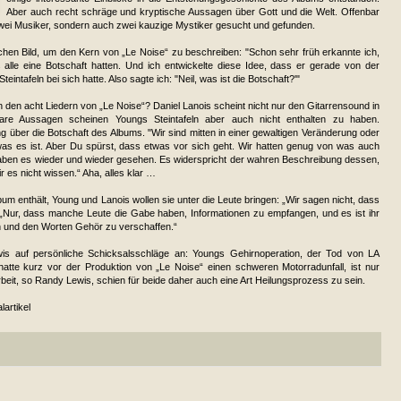
Aber auch recht schräge und kryptische Aussagen über Gott und die Welt. Offenbar
zwei Musiker, sondern auch zwei kauzige Mystiker gesucht und gefunden.
chen Bild, um den Kern von „Le Noise“ zu beschreiben: "Schon sehr früh erkannte ich,
 alle eine Botschaft hatten. Und ich entwickelte diese Idee, dass er gerade von der
ntafeln bei sich hatte. Also sagte ich: "Neil, was ist die Botschaft?'"
 den acht Liedern von „Le Noise“? Daniel Lanois scheint nicht nur den Gitarrensound in
lare Aussagen scheinen Youngs Steintafeln aber auch nicht enthalten zu haben.
ng über die Botschaft des Albums. "Wir sind mitten in einer gewaltigen Veränderung oder
was es ist. Aber Du spürst, dass etwas vor sich geht. Wir hatten genug von was auch
 haben es wieder und wieder gesehen. Es widerspricht der wahren Beschreibung dessen,
ir es nicht wissen.“ Aha, alles klar …
m enthält, Young und Lanois wollen sie unter die Leute bringen: „Wir sagen nicht, dass
. „Nur, dass manche Leute die Gabe haben, Informationen zu empfangen, und es ist ihr
n und den Worten Gehör zu verschaffen.“
is auf persönliche Schicksalsschläge an: Youngs Gehirnoperation, der Tod von LA
tte kurz vor der Produktion von „Le Noise“ einen schweren Motorradunfall, ist nur
t, so Randy Lewis, schien für beide daher auch eine Art Heilungsprozess zu sein.
artikel