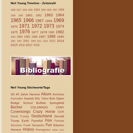
Neil Young Timeline - Zeitstrahl
1954
1958
1885
1927
1945
1950
1955
1956
1957
1963
1964
1961
1962
1959
1960
1965
1966
1969
1967
1968
1971
1972
1973
1974
1970
1976
1982
1975
1977
1978
1980
1988
1987
1990
1984
1985
1986
1983
2014
2001
2013
1991
1997
2009
2011
2012
2015
2017
2016
2018
Neil Young Stichworte/Tags
Album
3D
40 Jahre Harvest
Archives
Awards
Bob Dylan
Australien
Billy Talbot
Bridge School
Buffalo Springfield
Bücher
COLORADO
CSNY
Coversongs
Crazy Horse
DDR
Deutschland
Donald
David Crosby
Film
Trump
Earth
FarmAid
Fireside
Fun
Gitarren
Sessions
Frank Sampedro
History
Harvest
Homegrown
Italien
Jazz