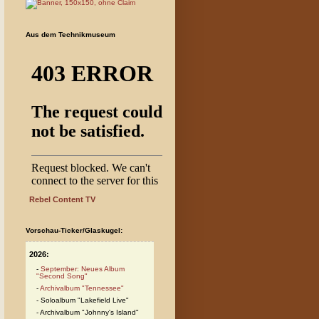
Aus dem Technikmuseum
Rebel Content TV
Vorschau-Ticker/Glaskugel:
2026:
September: Neues Album
"Second Song"
Archivalbum "Tennessee"
Soloalbum "Lakefield Live"
Archivalbum "Johnny's Island"