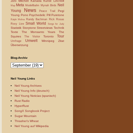
Joni Mitchell
Kanada
Kunst
LincVolt
Meta
Neil
Modellbahn
Mynah Birds
Map
News
Young
Pegi
Peace Trail
Young
Pono
Psychedelic Pill
Puretone
Randy Bachman
Rick Rosas
Ralph Molina
Small World
Roxy Live
Songs for Judy
Statistik
Storytone
Streetviews
Technik
Texte
The Monsanto Years
The
Tour
Squires
Toronto
The Visitor
Umwelt
Winnipeg
Zitat
Umfrage
Übersetzung
Blog-Archiv
Neil Young Links
Neil Young Archives
Neil Young Info (deutsch)
Neil Young Noticias (spanisch)
Rust Radio
HyperRust
SongX Songbook Project
Sugar Mountain
Thrasher's Wheat
Neil Young auf Wikipedia