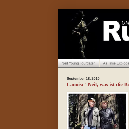
Neil Young Tourdaten
As Time Explod
September 18, 2010
Lanois: "Neil, was ist die B