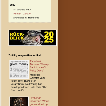
2027:
NY Archive Vol.4
Roman “Canary”
Archivalbum "Homefires"
Zufällig ausgewählte Artikel
Riverboat
Toronto: "Money
Back in the Old
Folky Days"
Montreal
Gazette vom
30.07.1971 (Klick zum
Vergrößern) Neil Young hat
dem legendären Folk-Club "The
Riverboat" in...
Drohende
Insolvenz: Who's
gonna stand up