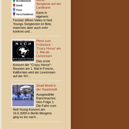
World -
Songtexte auf der
Landkarte
Karte in
eigenem
Fenster öffnen Vieles in Neil
Youngs Songtexten ist fiktiv,
manches aber auch sehr
konkret und...
Pferd zum
Frühstück -
'Crazy Horse' am
1. Mai als
Livestream
Das erste
Konzert der "Crazy Horse"-
Reunion am 1. Mai in Fresno,
Kalifornien wird als Livestream
auf der NY...
Small World in
der Hauptstadt
Ausgewählte
Ranchnachric
hten Folge 1:
Die Fahrt zum
Neil-Young Konzert am
16.6.2009 in Berlin Morgens
ging es los nach...