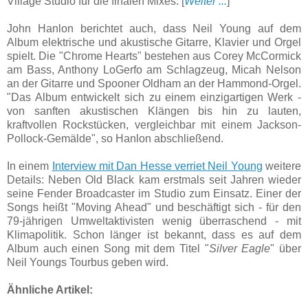
Village Studio für die finalen Mixes. [
Weiter ...
]
John Hanlon berichtet auch, dass Neil Young auf dem
Album elektrische und akustische Gitarre, Klavier und Orgel
spielt. Die "Chrome Hearts" bestehen aus Corey McCormick
am Bass, Anthony LoGerfo am Schlagzeug, Micah Nelson
an der Gitarre und Spooner Oldham an der Hammond-Orgel.
"Das Album entwickelt sich zu einem einzigartigen Werk -
von sanften akustischen Klängen bis hin zu lauten,
kraftvollen Rockstücken, vergleichbar mit einem Jackson-
Pollock-Gemälde", so Hanlon abschließend.
In einem
Interview mit Dan Hesse verriet Neil Young
weitere
Details: Neben Old Black kam erstmals seit Jahren wieder
seine Fender Broadcaster im Studio zum Einsatz. Einer der
Songs heißt "Moving Ahead" und beschäftigt sich - für den
79-jährigen Umweltaktivisten wenig überraschend - mit
Klimapolitik. Schon länger ist bekannt, dass es auf dem
Album auch einen Song mit dem Titel "
Silver Eagle
" über
Neil Youngs Tourbus geben wird.
Ähnliche Artikel: