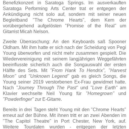
Benefizkonzert in Saratoga Springs. Im ausverkauften
Saratoga Performing Arts Center trat er entgegen der
Ankündigung nicht solo auf, sondern mit seiner neuen
Begleitband "The Chrome Hearts", dem Kern der
vorübergehend aufgelösten "Promise of the Real" um
Gitarrist Micah Nelson.
Zweite Überraschung: An den Keyboards saß Spooner
Oldham. Mit ihm hatte er sich nach der Scheidung von Pegi
Young überworfen und nicht mehr zusammen gespielt. Die
Wiedervereinigung mit seinem langjährigen Weggefährten
beeinflusste sicherlich auch die Songauswahl der ersten
Hälfte des Sets. Mit
"From Hank To Hendrix", "Harvest
Moon"
und
"Unknown Legend"
gab es gleich Songs, die
Young seiner 2019 verstorbenen Ex-Frau gewidmet hatte.
Nach
"Journey Through The Past"
und
"Love Earth"
am
Klavier wechselte Neil Young für
"Homegrown"
und
"Powderfinger"
zur E-Gitarre.
Bereits in drei Tagen steht Young mit den "Chrome Hearts"
erneut auf der Bühne. Mit ihnen tritt er an zwei Abenden im
"The Capitol Theatre" in Port Chester, New York, auf.
Weitere Tourdaten wurden - entgegen der letzten