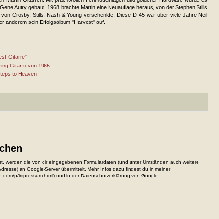
Gene Autry gebaut. 1968 brachte Martin eine Neuauflage heraus, von der Stephen Stills
er von Crosby, Stills, Nash & Young verschenkte. Diese D-45 war über viele Jahre Neil
er anderem sein Erfolgsalbum "Harvest" auf.
est-Gitarre"
ring Gitarre von 1965
 Steps to Heaven
ichen
, werden die von dir eingegebenen Formulardaten (und unter Umständen auch weitere
resse) an Google-Server übermittelt. Mehr Infos dazu findest du in meiner
n.com/p/impressum.html) und in der Datenschutzerklärung von Google.