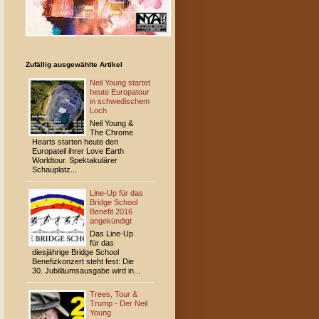
Zufällig ausgewählte Artikel
Neil Young startet
heute Europatour
in schwedischem
Loch
Neil Young &
The Chrome
Hearts starten heute den
Europateil ihrer Love Earth
Worldtour. Spektakulärer
Schauplatz...
Line-Up für das
Bridge School
Benefit 2016
angekündigt
Das Line-Up
für das
diesjährige Bridge School
Benefizkonzert steht fest: Die
30. Jubiläumsausgabe wird in...
Trees, Tour &
Trump - Der Neil
Young