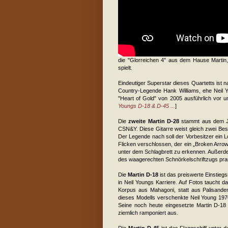
die "Glorreichen 4" aus dem Hause Martin,
spielt.
Eindeutiger Superstar dieses Quartetts ist na
Country-Legende Hank Williams, ehe Neil Y
"Heart of Gold" von 2005 ausführlich vor 
Youngs D-18 & D-45 ...
]
Die
zweite Martin D-28
stammt aus dem Jah
CSN&Y. Diese Gitarre weist gleich zwei Beso
Der Legende nach soll der Vorbesitzer ein 
Flicken verschlossen, der ein „Broken Arrow“
unter dem Schlagbrett zu erkennen. Außerdem
des waagerechten Schnörkelschriftzugs pra
Die
Martin D-18
ist das preiswerte Einstiegs
in Neil Youngs Karriere. Auf Fotos taucht da
Korpus aus Mahagoni, statt aus Palisander 
dieses Modells verschenkte Neil Young 1970
Seine noch heute eingesetzte Martin D-18
ziemlich ramponiert aus.
Die
Martin D-45
ist das Flaggschiff unter 