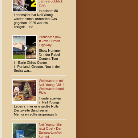
Jahresrückblick
2025
In seinem 80.
Lebensjahr hat Neil Young
wieder einmal ordentlich Gas
gegeben. 2025 war ein
ereignis- und...
Portland: Show
#5 mit 'Human
Highway'
Show Nummer
fünf der Rebel
Content Tour
im Earle Chiles Center
in Portland, Oregon. Neu in der
Setlist war...
Weihnachten mit
Neil Young, Vol. 4:
Weihnachtshund
Elvis
Hunde spielten
in Neil Youngs
Leben immer eine große Rolle.
Der zweite Band seiner
Memoiren sollte ursprünglich...
Neil Young fährt
jetzt Opel - Der
Europa-LincVolt
kommt