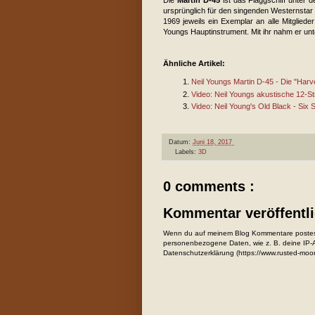
ursprünglich für den singenden Westernstar 
1969 jeweils ein Exemplar an alle Mitglied
Youngs Hauptinstrument. Mit ihr nahm er unt
Ähnliche Artikel:
Neil Youngs Martin D-45 - Die "Harv
Video: Neil Youngs akustische 12-St
Video: Neil Young's Old Black - Six
Datum:
Juni 18, 2017
Labels:
3D
0 comments :
Kommentar veröffentl
Wenn du auf meinem Blog Kommentare postest
personenbezogene Daten, wie z. B. deine IP-Ad
Datenschutzerklärung (https://www.rusted-moo