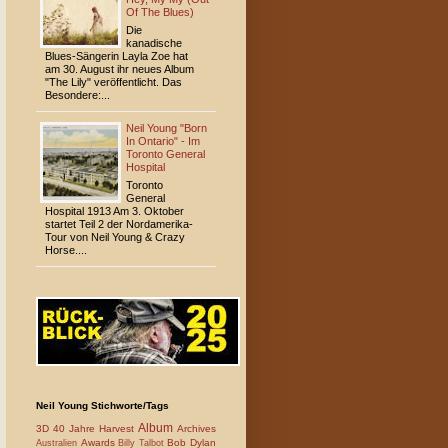
Of The Blues)
Die
kanadische
Blues-Sängerin Layla Zoe hat
am 30. August ihr neues Album
"The Lily" veröffentlicht. Das
Besondere:...
Neil Young "Born
In Ontario" - Im
Toronto General
Hospital
Toronto
General
Hospital 1913 Am 3. Oktober
startet Teil 2 der Nordamerika-
Tour von Neil Young & Crazy
Horse....
Neil Young Stichworte/Tags
Album
3D
40 Jahre Harvest
Archives
Awards
Bob Dylan
Australien
Billy Talbot