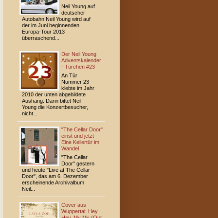
Neil Young auf
deutscher
Autobahn Neil Young wird auf
der im Juni beginnenden
Europa-Tour 2013
überraschend...
Der Neil Young
Adventskalender
- Türchen #23
An Tür
Nummer 23
klebte im Jahr
2010 der unten abgebildete
Aushang. Darin bittet Neil
Young die Konzertbesucher,
nicht...
"The Cellar Door"
einst und jetzt -
Eine Kellertür im
Wandel
"The Cellar
Door" gestern
und heute "Live at The Cellar
Door", das am 6. Dezember
erscheinende Archivalbum
Neil...
Cover aus
Wuppertal: Hey
Hey, My My (Out