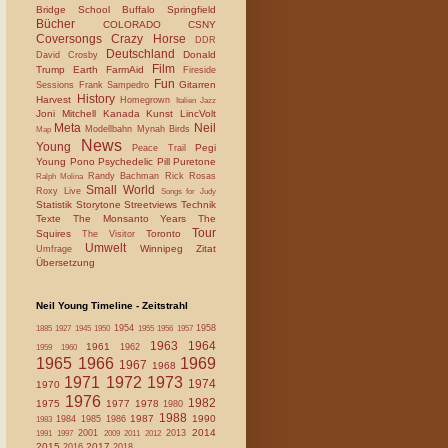
Bridge School
Buffalo Springfield
Bücher
COLORADO
CSNY
Coversongs
Crazy Horse
DDR
Deutschland
Donald
David Crosby
Film
Trump
Earth
FarmAid
Fireside
Fun
Gitarren
Sessions
Frank Sampedro
History
Harvest
Homegrown
Italien
Jazz
Joni Mitchell
Kanada
Kunst
LincVolt
Meta
Neil
Modellbahn
Mynah Birds
Map
News
Young
Pegi
Peace Trail
Young
Pono
Psychedelic Pill
Puretone
Randy Bachman
Rick Rosas
Ralph Molina
Small World
Roxy Live
Songs for Judy
Statistik
Storytone
Streetviews
Technik
Texte
The Monsanto Years
The
Tour
Squires
Toronto
The Visitor
Umwelt
Winnipeg
Zitat
Umfrage
Übersetzung
Neil Young Timeline - Zeitstrahl
1954
1958
1885
1927
1945
1950
1955
1956
1957
1963
1964
1961
1962
1959
1960
1965
1966
1969
1967
1968
1971
1972
1973
1974
1970
1976
1982
1975
1977
1978
1980
1988
1987
1990
1984
1985
1986
1983
2014
2001
2013
1991
1997
2009
2011
2012
2015
2017
2016
2018