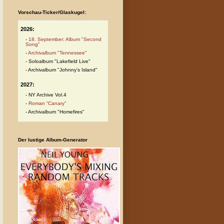
Vorschau-Ticker/Glaskugel:
2026:
18. September: Album "Second
Song"
Archivalbum "Tennessee"
Soloalbum "Lakefield Live"
Archivalbum "Johnny's Island"
2027:
NY Archive Vol.4
Roman “Canary”
Archivalbum "Homefires"
Der lustige Album-Generator