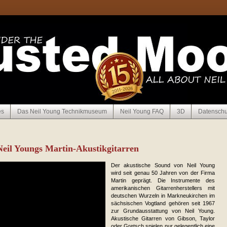
es
Das Neil Young Technikmuseum
Neil Young FAQ
3D
Datenschu
 Neil Youngs Martin-Akustikgitarren
Der akustische Sound von Neil Young
wird seit genau 50 Jahren von der Firma
Martin geprägt. Die Instrumente des
ameri­kanischen Gitarren­her­­stellers mit
deutschen Wurzeln in Markneukirchen im
sächsischen Vogtland gehören seit 1967
zur Grund­aus­stattung von Neil Young.
Akus­tische Gitarren von Gibson, Taylor
oder Gretsch spielen nur gele­gent­lich eine