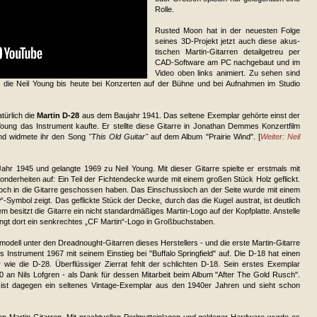
Rolle.
Rusted Moon hat in der neuesten Folge
seines 3D-Projekt jetzt auch diese akus­
tischen Martin-Gitar­ren detail­getreu per
CAD-Software am PC nach­gebaut und im
Video oben links animiert. Zu sehen sind
 die Neil Young bis heute bei Konzerten auf der Bühne und bei Aufnahmen im Studio
türlich die
Martin D-28
aus dem Baujahr 1941. Das seltene Exemplar gehörte einst der
oung das Instrument kaufte. Er stellte diese Gitarre in Jonathan Demmes Konzertfilm
und widmete ihr den Song
"This Old Guitar"
auf dem Album "Prairie Wind". [
Weiter: Neil
r 1945 und gelangte 1969 zu Neil Young. Mit dieser Gitarre spielte er erstmals mit
nderheiten auf: Ein Teil der Fichtendecke wurde mit einem großen Stück Holz geflickt.
Loch in die Gitarre geschossen haben. Das Einschussloch an der Seite wurde mit einem
-Symbol zeigt. Das geflickte Stück der Decke, durch das die Kugel austrat, ist deutlich
 besitzt die Gitarre ein nicht standardmäßiges Martin-Logo auf der Kopfplatte. Anstelle
ngt dort ein senkrechtes „CF Martin“-Logo in Großbuchstaben.
modell unter den Dreadnought-Gitarren dieses Herstellers - und die erste Martin-Gitarre
s Instrument 1967 mit seinem Einstieg bei "Buffalo Springfield" auf. Die D-18 hat einen
wie die D-28. Überflüssiger Zierrat fehlt der schlichten D-18. Sein erstes Exemplar
 an Nils Lofgren - als Dank für dessen Mitarbeit beim Album "After The Gold Rusch".
 ist dagegen ein seltenes Vintage-Exemplar aus den 1940er Jahren und sieht schon
den Martin-Gitarren. Mit prachtvollen Perlmutteinlagen und goldener Hardware wurde es