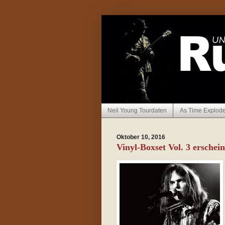
Neil Young Tourdaten
As Time Explod
Oktober 10, 2016
Vinyl-Boxset Vol. 3 ersche