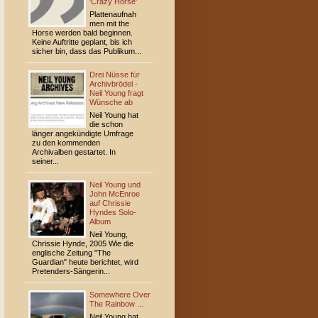
'Crazy Horse'
Plattenaufnah
men mit the
Horse werden bald beginnen.
Keine Auftritte geplant, bis ich
sicher bin, dass das Publikum...
Drei Nüsse für
Archivbrödel -
Neil Young fragt
Wünsche ab
Neil Young hat
die schon
länger angekündigte Umfrage
zu den kommenden
Archivalben gestartet. In
seiner...
Neil Young und
John McEnroe
auf Chrissie
Hyndes Solo-
Album
Neil Young,
Chrissie Hynde, 2005 Wie die
englische Zeitung "The
Guardian" heute berichtet, wird
Pretenders-Sängerin...
Somewhere Over
The Rainbow ...
Neil Young hat