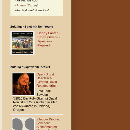
NY Archive Vol.4
Roman “Canary”
Archivalbum "Homefires"
Zufälliger Spaß mit Neil Young
Happy Easter -
Frohe Ostern -
Joyeuses
Pâques!
Zufällig ausgewählte Artikel
Open-D und
Haschisch:
Gitarrist David
Rea gestorben
Foto Jack
Bawden
©2010 Der Folk-Gitarrist David
Rea ist am 27. Oktober im Alter
von 65 Jahren in Portland,
Oregon...
Zitat der Woche:
Bald neue
Aufnahmen mit