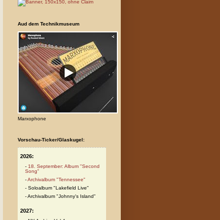
Aud dem Technikmuseum
Marxophone
Vorschau-Ticker/Glaskugel:
2026:
18. September: Album "Second
Song"
Archivalbum "Tennessee"
Soloalbum "Lakefield Live"
Archivalbum "Johnny's Island"
2027: