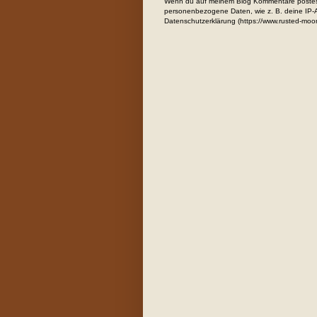
Wenn du auf meinem Blog Kommentare postest
personenbezogene Daten, wie z. B. deine IP-Ad
Datenschutzerklärung (https://www.rusted-moo