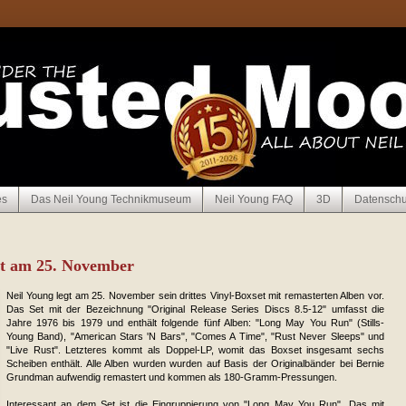
es
Das Neil Young Technikmuseum
Neil Young FAQ
3D
Datenschu
int am 25. November
Neil Young legt am 25. November sein drittes Vinyl-Boxset mit remasterten Alben vor.
Das Set mit der Bezeichnung "Original Release Series Discs 8.5-12" umfasst die
Jahre 1976 bis 1979 und enthält folgende fünf Alben: "Long May You Run" (Stills-
Young Band), "American Stars 'N Bars", "Comes A Time", "Rust Never Sleeps" und
"Live Rust". Letzteres kommt als Doppel-LP, womit das Boxset insgesamt sechs
Scheiben enthält. Alle Alben wurden wurden auf Basis der Originalbänder bei Bernie
Grundman aufwendig remastert und kommen als 180-Gramm-Pressungen.
Interessant an dem Set ist die Eingruppierung von "Long May You Run". Das mit