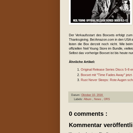
Der Verkaufsstart des Boxsets erfolgt zu
Thanksgiving. Bei Amazon.com in den USA si
listen die Box derzeit noch nicht. Wie be
offiziellen Neil Young Store im Bundle, viell
Selbst das vorherige Boxset ist bis heute nur
Ähnliche Artikel:
Original Release Series Discs 5-8 
Boxset mit "Time Fades Away" jetzt
Rust Never Sleeps: Rote Augen sch
Datum:
Oktober 10, 2016
Labels:
Album
,
News
,
ORS
0 comments :
Kommentar veröffentl