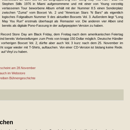
Stephen Stills 1976 in Miami aufgenommene und mit einer von Young vorzeitig
verlassenen Tour beworbene Album erhält mit der Nummer 8.5 einen Sonderplatz
zwischen "Zuma" vom Boxset Vo. 2 und "American Stars 'N Bars" als eigentlich
logisches Folgealbum Nummer 9 des aktuellen Boxsets Vol. 3. Außerdem liegt "Long
May You Run" erstmals überhaupt als Remaster vor. Die anderen vier Alben sind
bereits als digitale Pono-Fassung in der aufgepeppten Version zu haben.
m Record Store Day am Black Friday, dem Freitag nach dem amerikanischen Feiertag
nd bereits Vorbestellungen zum Preis von knapp 150 Dollar möglich. Deutsche Händler
im vorherigen Boxset Vol. 2, dürfte aber auch Vol. 3 kurz nach dem 25. November im
eicht sogar wieder mit T-Shirts, auftauchen. Von einer CD-Version ist bislang keine Rede.
 auf Vinyl zu haben.
erscheint am 28.November
 auch im Webstore
reiben Bühnengeschichte
ichen