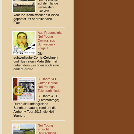
auf dem lange
verwaisten
LincVolt-
Youtube-Kanal wieder ein Video
gepostet. Er schreibt dazu:
"Der...
Aus Frauensicht:
Neil Young
Comics aus
Schweden -
Folge 1
Die
schwedische Comic-Zeichnerin
und Illustratorin Malin Biller hat
neben dem Zeichnen noch eine
andere große...
50 Jahre '4-D
Coffee House' -
Neil Youngs
Talentschmiede
50 Jahre 4-D
(Fotomontage)
Durch die umfangreiche
Berichterstattung rund um die
Alchemy Tour 2013, die Neil
Young...
Neil Young
erreicht
Deutschland -