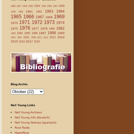
1954
1958
1885
1927
1945
1950
1955
1956
1957
1963
1964
1961
1962
1959
1960
1965
1966
1969
1967
1968
1971
1972
1973
1974
1970
1976
1982
1975
1977
1978
1980
1988
1987
1990
1984
1985
1986
1983
2014
2001
2013
1991
1997
2009
2011
2012
2015
2017
2016
2018
Blog-Archiv
Neil Young Links
Neil Young Archives
Neil Young Info (deutsch)
Neil Young Noticias (spanisch)
Rust Radio
HyperRust