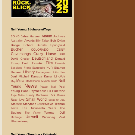
Neil Young Stichworte/Tags
Album
3D
40 Jahre Harvest
Archives
Awards
Bob Dylan
Australien
Billy Talbot
Bridge School
Buffalo Springfield
Bücher
COLORADO
CSNY
Coversongs
Crazy Horse
DDR
Deutschland
Donald
David Crosby
Film
Trump
Earth
FarmAid
Fireside
Fun
Gitarren
Sessions
Frank Sampedro
History
Harvest
Homegrown
Italien
Jazz
Joni Mitchell
Kanada
Kunst
LincVolt
Meta
Neil
Modellbahn
Mynah Birds
Map
News
Young
Pegi
Peace Trail
Young
Pono
Psychedelic Pill
Puretone
Randy Bachman
Rick Rosas
Ralph Molina
Small World
Roxy Live
Songs for Judy
Statistik
Storytone
Streetviews
Technik
Texte
The Monsanto Years
The
Tour
Squires
Toronto
The Visitor
Umwelt
Winnipeg
Zitat
Umfrage
Übersetzung
Neil Young Timeline - Zeitstrahl