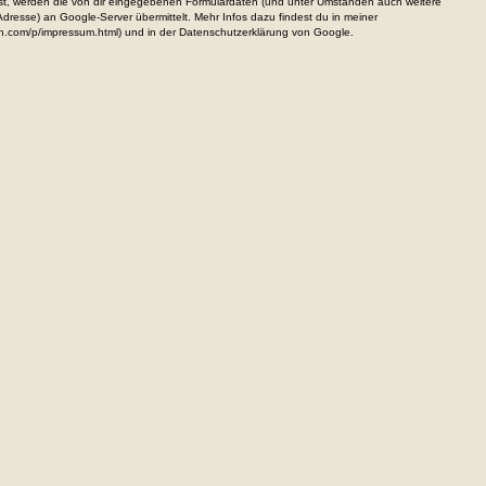
, werden die von dir eingegebenen Formulardaten (und unter Umständen auch weitere
resse) an Google-Server übermittelt. Mehr Infos dazu findest du in meiner
n.com/p/impressum.html) und in der Datenschutzerklärung von Google.