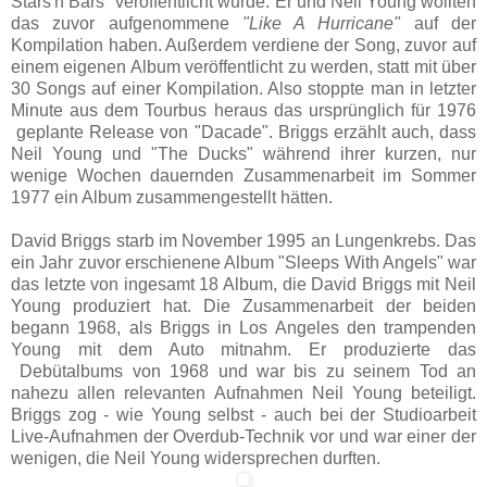
Stars'n Bars" veröffentlicht wurde: Er und Neil Young wollten
das zuvor aufgenommene
"Like A Hurricane"
auf der
Kompilation haben. Außerdem verdiene der Song, zuvor auf
einem eigenen Album veröffentlicht zu werden, statt mit über
30 Songs auf einer Kompilation. Also stoppte man in letzter
Minute aus dem Tourbus heraus das ursprünglich für 1976
geplante Release von "Dacade". Briggs erzählt auch, dass
Neil Young und "The Ducks" während ihrer kurzen, nur
wenige Wochen dauernden Zusammenarbeit im Sommer
1977 ein Album zusammengestellt hätten.
David Briggs starb im November 1995 an Lungenkrebs. Das
ein Jahr zuvor erschienene Album "Sleeps With Angels" war
das letzte von ingesamt 18 Album, die David Briggs mit Neil
Young produziert hat. Die Zusammenarbeit der beiden
begann 1968, als Briggs in Los Angeles den trampenden
Young mit dem Auto mitnahm. Er produzierte das
Debütalbums von 1968 und war bis zu seinem Tod an
nahezu allen relevanten Aufnahmen Neil Young beteiligt.
Briggs zog - wie Young selbst - auch bei der Studioarbeit
Live-Aufnahmen der Overdub-Technik vor und war einer der
wenigen, die Neil Young widersprechen durften.