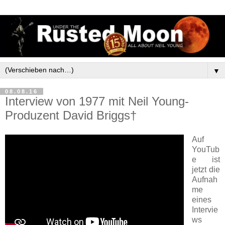
▼
08.08.16
Interview von 1977 mit Neil Young-
Produzent David Briggs†
Auf
YouTub
e ist
jetzt die
Aufnah
me
eines
Intervie
ws