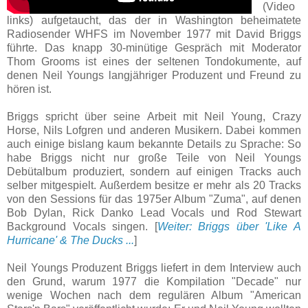
(Video
links) aufgetaucht, das der in Washing­ton behei­matete
Radio­sender WHFS im November 1977 mit David Briggs
führte. Das knapp 30-minütige Gespräch mit Mode­rator
Thom Grooms ist eines der seltenen Ton­doku­mente, auf
denen Neil Youngs lang­jähriger Produzent und Freund zu
hören ist.
Briggs spricht über seine Arbeit mit Neil Young, Crazy
Horse, Nils Lofgren und anderen Musikern. Dabei kommen
auch einige bislang kaum bekannte Details zu Sprache: So
habe Briggs nicht nur große Teile von Neil Youngs
Debütalbum produziert, sondern auf einigen Tracks auch
selber mitgespielt. Außerdem besitze er mehr als 20 Tracks
von den Sessions für das 1975er Album "Zuma", auf denen
Bob Dylan, Rick Danko Lead Vocals und Rod Stewart
Background Vocals singen. [
Weiter: Briggs über 'Like A
Hurricane' & The Ducks ...
]
Neil Youngs Produzent Briggs liefert in dem Interview auch
den Grund, warum 1977 die Kompilation "Decade" nur
wenige Wochen nach dem regulären Album "American