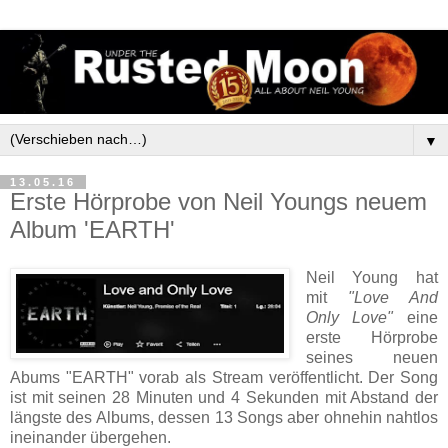
▼
13.05.16
Erste Hörprobe von Neil Youngs neuem
Album 'EARTH'
Neil Young hat
mit
"Love And
Only Love"
eine
erste Hörprobe
seines neuen
Abums "EARTH" vorab als Stream veröffentlicht. Der Song
ist mit seinen 28 Minuten und 4 Sekunden mit Abstand der
längste des Albums, dessen 13 Songs aber ohnehin nahtlos
ineinander übergehen.