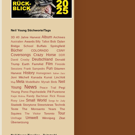
Neil Young Stichworte/Tags
Album
3D
40 Jahre Harvest
Archives
Awards
Bob Dylan
Australien
Billy Talbot
Bridge School
Buffalo Springfield
Bücher
COLORADO
CSNY
Coversongs
Crazy Horse
DDR
Deutschland
Donald
David Crosby
Film
Trump
Earth
FarmAid
Fireside
Fun
Gitarren
Sessions
Frank Sampedro
History
Harvest
Homegrown
Italien
Jazz
Joni Mitchell
Kanada
Kunst
LincVolt
Meta
Neil
Modellbahn
Mynah Birds
Map
News
Young
Pegi
Peace Trail
Young
Pono
Psychedelic Pill
Puretone
Randy Bachman
Rick Rosas
Ralph Molina
Small World
Roxy Live
Songs for Judy
Statistik
Storytone
Streetviews
Technik
Texte
The Monsanto Years
The
Tour
Squires
Toronto
The Visitor
Umwelt
Winnipeg
Zitat
Umfrage
Übersetzung