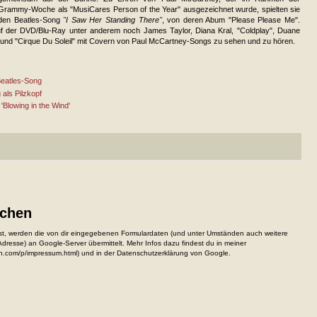
Grammy-Woche als "MusiCares Person of the Year" ausgezeichnet wurde, spielten sie
den Beatles-Song
"I Saw Her Standing There"
, von deren Abum "Please Please Me".
f der DVD/Blu-Ray unter anderem noch James Taylor, Diana Kral, "Coldplay", Duane
 und "Cirque Du Soleil" mit Covern von Paul McCartney-Songs zu sehen und zu hören.
Beatles-Song
 als Pilzkopf
'Blowing in the Wind'
ichen
, werden die von dir eingegebenen Formulardaten (und unter Umständen auch weitere
resse) an Google-Server übermittelt. Mehr Infos dazu findest du in meiner
n.com/p/impressum.html) und in der Datenschutzerklärung von Google.