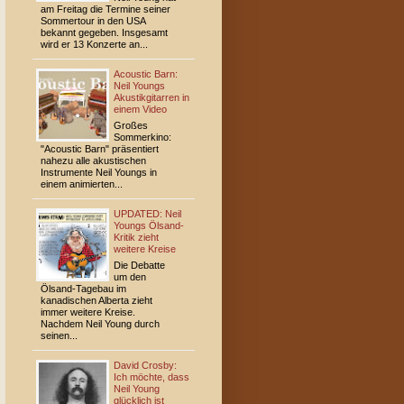
am Freitag die Termine seiner
Sommertour in den USA
bekannt gegeben. Insgesamt
wird er 13 Konzerte an...
Acoustic Barn:
Neil Youngs
Akustikgitarren in
einem Video
Großes
Sommerkino:
"Acoustic Barn" präsentiert
nahezu alle akustischen
Instrumente Neil Youngs in
einem animierten...
UPDATED: Neil
Youngs Ölsand-
Kritik zieht
weitere Kreise
Die Debatte
um den
Ölsand-Tagebau im
kanadischen Alberta zieht
immer weitere Kreise.
Nachdem Neil Young durch
seinen...
David Crosby:
Ich möchte, dass
Neil Young
glücklich ist