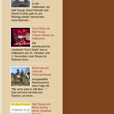
In der
Seifenoper um
Neil Young, Daryl Hannah und
David Crosby gab es am
Montag wieder einmal eine
neue Episode....
Gov't Mule mit
Neil Young
Tribute-Shows an
Halloween
Die
amerikanische
Jamband "Gov't Mule" hat zu
Halloween am 31. Oktober und
1. November zwei Shows im
Rahmen ihrer...
Motorrad und
Jeep als
Flohmarktfunde
Ausgewählte
Ranchnachric
hten Folge 48:
"My army jeep is still alive ..."
Dan traf sich mit Neil und
Ramon, um ihren...
Neil Young und
Meryl Streep
ehren Jonathan