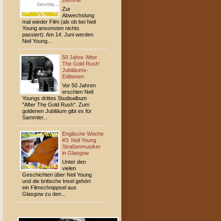
Demme
Zur
Abwechslung
mal wieder Film (als ob bei Neil
Young ansonsten nichts
passiert): Am 14. Juni werden
Neil Young...
50 Jahre 'After
The Gold Rush'
Jubiläums-
Editionen
Vor 50 Jahren
erschien Neil
Youngs drittes Studioalbum
"After The Gold Rush". Zum
goldenen Jubiläum gibt es für
Sammler...
Englische Woche
#3: Neil Young
Straßenmusiker
in Glasgow
Unter den
vielen
Geschichten über Neil Young
und die britische Insel gehört
ein Filmschnippsel aus
Glasgow zu den...