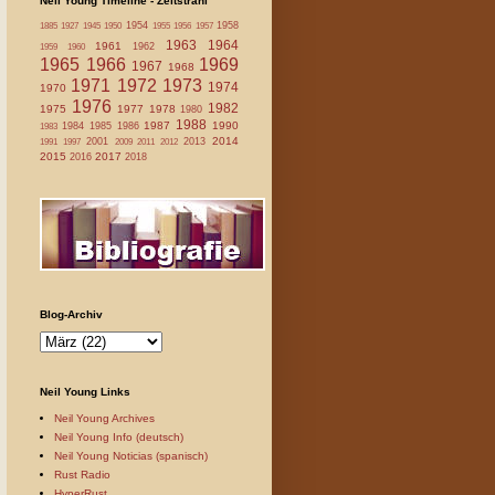
Neil Young Timeline - Zeitstrahl
1954
1958
1885
1927
1945
1950
1955
1956
1957
1963
1964
1961
1962
1959
1960
1965
1966
1969
1967
1968
1971
1972
1973
1974
1970
1976
1982
1975
1977
1978
1980
1988
1987
1990
1984
1985
1986
1983
2014
2001
2013
1991
1997
2009
2011
2012
2015
2017
2016
2018
Blog-Archiv
Neil Young Links
Neil Young Archives
Neil Young Info (deutsch)
Neil Young Noticias (spanisch)
Rust Radio
HyperRust