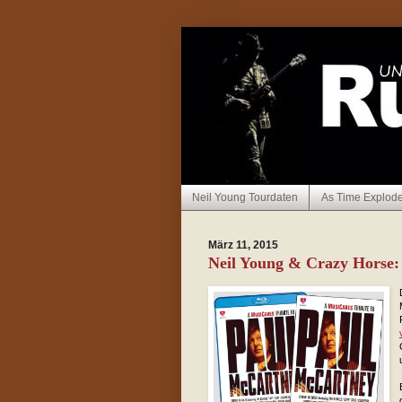
Neil Young Tourdaten
As Time Explod
März 11, 2015
Neil Young & Crazy Horse