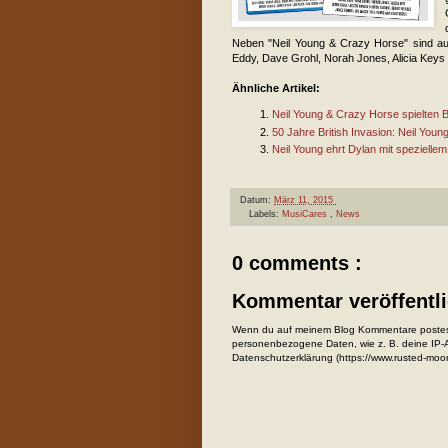
Neben "Neil Young & Crazy Horse" sind au
Eddy, Dave Grohl, Norah Jones, Alicia Keys
Ähnliche Artikel:
Neil Young & Crazy Horse spielten 
50 Jahre British Invasion: Neil Young
Neil Young ehrt Dylan mit speziellem 
Datum:
März 11, 2015
Labels:
MusiCares
,
News
0 comments :
Kommentar veröffentl
Wenn du auf meinem Blog Kommentare postest
personenbezogene Daten, wie z. B. deine IP-Ad
Datenschutzerklärung (https://www.rusted-moo