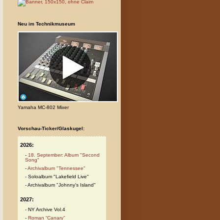
Neu im Technikmuseum
Yamaha MC-802 Mixer
Vorschau-Ticker/Glaskugel:
2026:
18. September: Album "Second
Song"
Archivalbum "Tennessee"
Soloalbum "Lakefield Live"
Archivalbum "Johnny's Island"
2027:
NY Archive Vol.4
Roman “Canary”