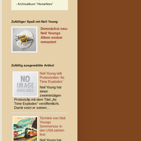
Archivalbum "Homefires"
Zufälliger Spaß mit Neil Young
Demnächst neu:
Neil Youngs
Alben essbar
remastert
Zufällig ausgewählte Artikel
Neil Young teilt
Protestvideo 'As
Time Explodes'
Neil Young hat
einen
zweiminütigen
Protestclip mit dem Titel „As
Time Explodes“ veröffentlicht.
Damit setzt er seinen...
Termine von Neil
Youngs
Sommertour in
den USA stehen
fest
Neil Young hat