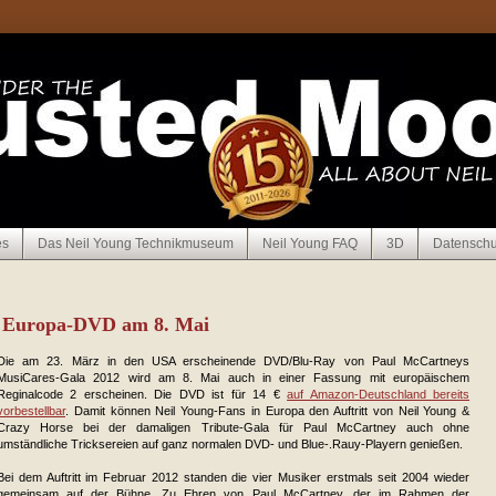
es
Das Neil Young Technikmuseum
Neil Young FAQ
3D
Datenschu
: Europa-DVD am 8. Mai
Die am 23. März in den USA erscheinende DVD/Blu-Ray von Paul McCartneys
MusiCares-Gala 2012 wird am 8. Mai auch in einer Fassung mit europäischem
Reginalcode 2 erscheinen. Die DVD ist für 14 €
auf Amazon-Deutschland bereits
vorbestellbar
. Damit können Neil Young-Fans in Europa den Auftritt von Neil Young &
Crazy Horse bei der damaligen Tribute-Gala für Paul McCartney auch ohne
umständliche Tricksereien auf ganz normalen DVD- und Blue-.Rauy-Playern genießen.
Bei dem Auftritt im Februar 2012 standen die vier Musiker erstmals seit 2004 wieder
gemeinsam auf der Bühne. Zu Ehren von Paul McCartney, der im Rahmen der