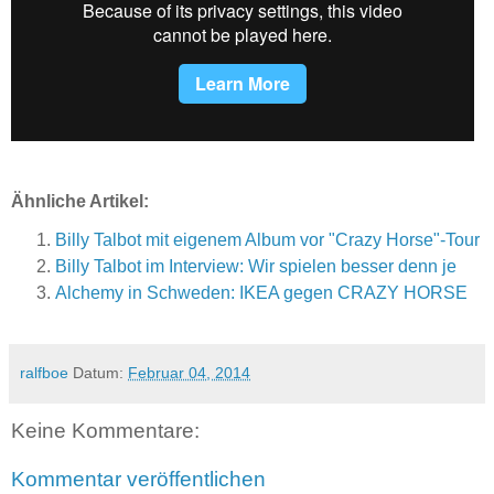
Ähnliche Artikel:
Billy Talbot mit eigenem Album vor "Crazy Horse"-Tour
Billy Talbot im Interview: Wir spielen besser denn je
Alchemy in Schweden: IKEA gegen CRAZY HORSE
ralfboe
Datum:
Februar 04, 2014
Keine Kommentare:
Kommentar veröffentlichen