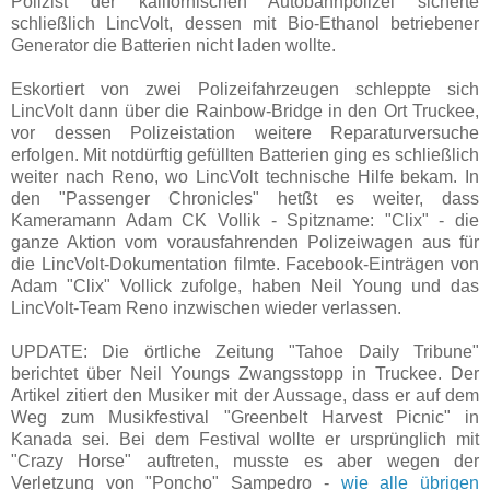
Polizist der kalifornischen Autobahnpolizei sicherte
schließlich LincVolt, dessen mit Bio-Ethanol betriebener
Generator die Batterien nicht laden wollte.
Eskortiert von zwei Polizeifahrzeugen schleppte sich
LincVolt dann über die Rainbow-Bridge in den Ort Truckee,
vor dessen Polizeistation weitere Reparaturversuche
erfolgen. Mit notdürftig gefüllten Batterien ging es schließlich
weiter nach Reno, wo LincVolt technische Hilfe bekam. In
den "Passenger Chronicles" hetßt es weiter, dass
Kameramann Adam CK Vollik - Spitzname: "Clix" - die
ganze Aktion vom vorausfahrenden Polizeiwagen aus für
die LincVolt-Dokumentation filmte. Facebook-Einträgen von
Adam "Clix" Vollick zufolge, haben Neil Young und das
LincVolt-Team Reno inzwischen wieder verlassen.
UPDATE: Die örtliche Zeitung "Tahoe Daily Tribune"
berichtet über Neil Youngs Zwangsstopp in Truckee. Der
Artikel zitiert den Musiker mit der Aussage, dass er auf dem
Weg zum Musikfestival "Greenbelt Harvest Picnic" in
Kanada sei. Bei dem Festival wollte er ursprünglich mit
"Crazy Horse" auftreten, musste es aber wegen der
Verletzung von "Poncho" Sampedro -
wie alle übrigen