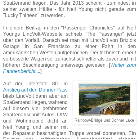
Straßenrand liegen. Das Jahr 2013 scheint - zumindest in
seiner zweiten Hälfte - für Neil Young nicht gerade zum
"Lucky Thirteen" zu werden.
In einem Beitrag in den "Passenger Chronicles" auf Neil
Youngs LincVolt-Webseite schrieb "The Passanger" jetzt
über den Vorfall. Danach sei man mit LincVolt von Brizio's
Garage in San Francisco zu einer Fahrt in den
amerikanischen Westen aufgebrochen. Der technisch erneut
verbesserte Wagen sei zunächst schneller als zuvor und mit
höherer Beschleunigung unterwegs gewesen. [
Weiter zum
Pannenbericht ...
]
Auf der Interstate 80 im
Anstieg auf den Donner Pass
blieb LincVolt dann aber am
Straßenrand liegen, während
auf diesem viel befahrenen
Straßenabschnitt Autos, LKW
und Wohnmobile dicht an
Rainbow-Bridge und Donner Lake
Neil Young und seiner mit
der Reparatur beschäftigten Truppe vorbei donnerten. Ein