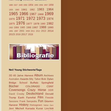
1954
1958
1885
1927
1945
1950
1955
1956
1957
1963
1964
1961
1962
1959
1960
1965
1966
1969
1967
1968
1971
1972
1973
1974
1970
1976
1982
1975
1977
1978
1980
1988
1987
1990
1984
1985
1986
1983
2014
2001
2013
1991
1997
2009
2011
2012
2015
2017
2016
2018
Neil Young Stichworte/Tags
Album
3D
40 Jahre Harvest
Archives
Awards
Bob Dylan
Australien
Billy Talbot
Bridge School
Buffalo Springfield
Bücher
COLORADO
CSNY
Coversongs
Crazy Horse
DDR
Deutschland
Donald
David Crosby
Film
Trump
Earth
FarmAid
Fireside
Fun
Gitarren
Sessions
Frank Sampedro
History
Harvest
Homegrown
Italien
Jazz
Joni Mitchell
Kanada
Kunst
LincVolt