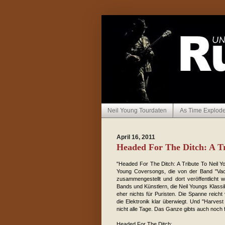
Neil Young Tourdaten
As Time Explod
April 16, 2011
Headed For The Ditch: A Tr
"Headed For The Ditch: A Tribute To Neil Yo
Young Coversongs, die von der Band "Vacat
zusammengestellt und dort veröffentlicht 
Bands und Künstlern, die Neil Youngs Klassike
eher nichts für Puristen. Die Spanne reich
die Elektronik klar überwiegt. Und "Harve
nicht alle Tage. Das Ganze gibts auch noch
Headed For The Ditch: