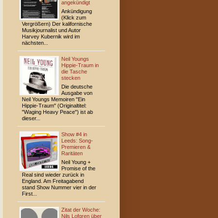
angekündigt
Ankündigung
(Klick zum
Vergrößern) Der kalifornische
Musikjournalist und Autor
Harvey Kubernik wird im
nächsten...
Neil Youngs
Hippie-Traum in
die Tasche
stecken
Die deutsche
Ausgabe von
Neil Youngs Memoiren "Ein
Hippie-Traum" (Originaltitel:
"Waging Heavy Peace") ist ab
dieser...
Show #4 in
Leeds: Song-
Premieren &
Raritäten
Neil Young +
Promise of the
Real sind wieder zurück in
England. Am Freitagabend
stand Show Nummer vier in der
First...
Zitat der Woche:
Nils Lofgren über