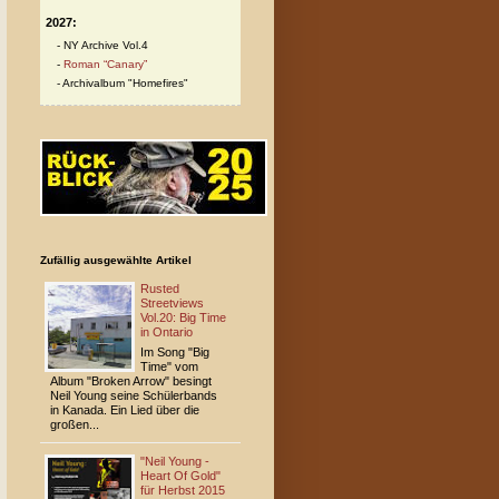
2027:
NY Archive Vol.4
Roman “Canary”
Archivalbum "Homefires"
Zufällig ausgewählte Artikel
Rusted
Streetviews
Vol.20: Big Time
in Ontario
Im Song "Big
Time" vom
Album "Broken Arrow" besingt
Neil Young seine Schülerbands
in Kanada. Ein Lied über die
großen...
"Neil Young -
Heart Of Gold"
für Herbst 2015