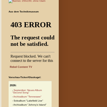
Aus dem Technikmuseum
Rebel Content TV
Vorschau-Ticker/Glaskugel:
2026:
September: Neues Album
"Second Song"
Archivalbum "Tennessee"
Soloalbum "Lakefield Live"
Archivalbum "Johnny's Island"