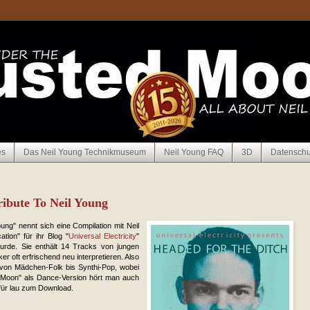
es
Das Neil Young Technikmuseum
Neil Young FAQ
3D
Datenschu
ibute To Neil Young
ung" nennt sich eine Compilation mit Neil
ion" für ihr Blog "
Universal Electricity
"
wurde. Sie enthält 14 Tracks von jungen
r oft erfrischend neu interpretieren. Also
t von Mädchen-Folk bis Synthi-Pop, wobei
st Moon" als Dance-Version hört man auch
 für lau zum Download.