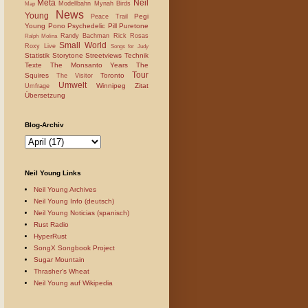
Meta
Neil
Modellbahn
Mynah Birds
Map
News
Young
Pegi
Peace Trail
Young
Pono
Psychedelic Pill
Puretone
Randy Bachman
Rick Rosas
Ralph Molina
Small World
Roxy Live
Songs for Judy
Statistik
Storytone
Streetviews
Technik
Texte
The Monsanto Years
The
Tour
Squires
Toronto
The Visitor
Umwelt
Winnipeg
Zitat
Umfrage
Übersetzung
Blog-Archiv
Neil Young Links
Neil Young Archives
Neil Young Info (deutsch)
Neil Young Noticias (spanisch)
Rust Radio
HyperRust
SongX Songbook Project
Sugar Mountain
Thrasher's Wheat
Neil Young auf Wikipedia