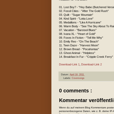
01. Lost Boy? - "Hey Babe (Butchered Versi
02. Fossil Cities - "After The Gold Rush"
03. Quilt - "Sugar Mountain"
04. Kind Spirit - "Lotta Love"
05. Medallions - "Like A Hurricane"
06. Warm Body - "See The Sky About To Rai
07. Vacation - "Barstool Blues"
08. Ivana XL - "Heart of Gold"
09. Foxes In Fiction - "Tell Me Why"
10. Emily Reo - "On The Beach"
11. Teen Daze - "Harvest Moon"
12. Brown Bread - "Pocahontas"
13. Ghost Animal - "Helpless"
14. Breakfast In Fur - "Cripple Creek Ferry"
Download-Link 1
,
Download-Link 2
Datum:
April 16, 2011
Labels:
Coversongs
0 comments :
Kommentar veröffentl
Wenn du auf meinem Blog Kommentare postest
personenbezogene Daten, wie z. B. deine IP-Ad