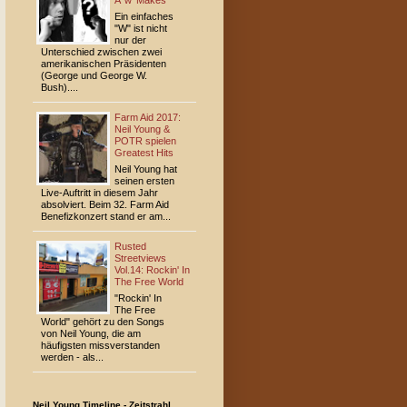
A 'w' Makes
Ein einfaches
"W" ist nicht
nur der
Unterschied zwischen zwei
amerikanischen Präsidenten
(George und George W.
Bush)....
Farm Aid 2017:
Neil Young &
POTR spielen
Greatest Hits
Neil Young hat
seinen ersten
Live-Auftritt in diesem Jahr
absolviert. Beim 32. Farm Aid
Benefizkonzert stand er am...
Rusted
Streetviews
Vol.14: Rockin' In
The Free World
"Rockin' In
The Free
World" gehört zu den Songs
von Neil Young, die am
häufigsten missverstanden
werden - als...
Neil Young Timeline - Zeitstrahl