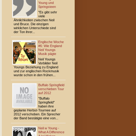
Young und
Springsteen
"Es gibt sehr
viele
Ähnlichkeiten zwischen Neil
und Bruce. Die einzigen
wirklichen Unterschiede sind
der Ton ihrer...
Englische Woche
#6: Wie England
Neil Youngs
Musik pägte
Neil Youngs
Vorbilder Neil
Youngs Beziehung zu England
und zur englischen Rockmusik
wurde schon in den frühen...
Buffalo Springfield
verschieben Tour
auf 2012
"Buffalo
Springfield"
haben ihre
geplante Herbst-Tournee auf
2012 verschoben. Ein Sprecher
der Band bestätigte eine von...
Neil w Young -
What A Difference